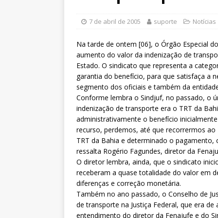
[ 6 de agosto de 2026 ]
Sintra
Pensionistas do Serviço Públic
7 de abril de 2005
suporte
Notícias
[ 6 de agosto de 2026 ]
Fenaju
Na tarde de ontem [06], o Órgão Especial d
CNJ para tratar da retomada d
aumento do valor da indenização de transport
Estado. O sindicato que representa a categor
[ 7 de agosto de 2026 ]
Dia 13
garantia do benefício, para que satisfaça a n
DESTAQUES
segmento dos oficiais e também da entidade
Conforme lembra o Sindjuf, no passado, o ún
indenização de transporte era o TRT da Bahi
administrativamente o benefício inicialment
recurso, perdemos, até que recorrermos ao T
TRT da Bahia e determinado o pagamento, co
ressalta Rogério Fagundes, diretor da Fenaju
O diretor lembra, ainda, que o sindicato inici
receberam a quase totalidade do valor em 
diferenças e correção monetária.
Também no ano passado, o Conselho de Justi
de transporte na Justiça Federal, que era d
entendimento do diretor da Fenajufe e do Si