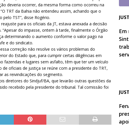
zação deveria ocorrer, da mesma forma como ocorreu na
ano. “O TRT da Bahia não entendeu assim, achando que o
JUS
 pelo TST”, disse Rogério.
 reajuste para os oficiais da JT, estava anexada a decisão
a. “Apesar do impasse, ontem à tarde, finalmente o Órgão
Em 
stiça determinando o aumento conforme o valor pago na
Sin
ufe e do sindicato.
tra
 essa correção não resolve os vários problemas do
ser
erior do Estado que, para cumprir certas diligências em
omo fazendas e lugares sem asfalto, têm que ter um veículo
 de oficiais de justiça se reúne com a presidente do TRT,
r as reivindicações do segmento.
 diretores do Sindjuf/BA, que levarão outras questões da
ido recebido pela presidente do tribunal. Tal comissão foi
JUS
Fen
pre
apo