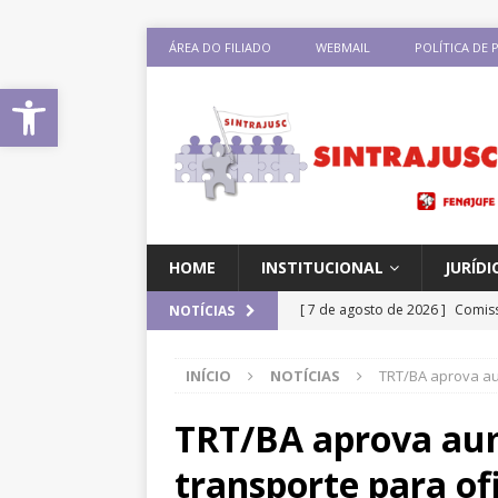
ÁREA DO FILIADO
WEBMAIL
POLÍTICA DE 
Abrir a barra de ferramentas
HOME
INSTITUCIONAL
JURÍDI
[ 7 de agosto de 2026 ]
Comiss
NOTÍCIAS
sobre negociação coletiva
D
INÍCIO
NOTÍCIAS
TRT/BA aprova aum
[ 7 de agosto de 2026 ]
Salári
previsão de reajuste de 8%; Si
TRT/BA aprova aum
DESTAQUES
transporte para ofi