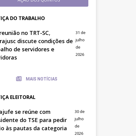
TIÇA DO TRABALHO
reunião no TRT-SC,
31 de
julho
trajusc discute condições de
de
balho de servidores e
2026
vidoras
MAIS NOTÍCIAS
TIÇA ELEITORAL
ajufe se reúne com
30 de
julho
sidente do TSE para pedir
de
io às pautas da categoria
2026