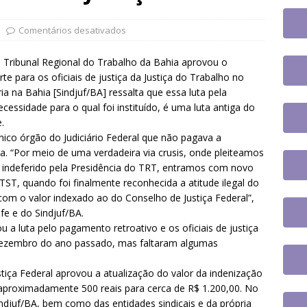
jusc participará do 20º Encontro Nacional de Aposentados e
o
DESTAQUES
Comentários desativados
fe se reúne com a nova coordenadora do Fórum de Carreira do
o Tribunal Regional do Trabalho da Bahia aprovou o
os trabalhos
DESTAQUES
e para os oficiais de justiça da Justiça do Trabalho no
ia na Bahia [Sindjuf/BA] ressalta que essa luta pela
 tem paralisação de duas horas. Veja as orientações do Sintrajusc
ecessidade para o qual foi instituído, é uma luta antiga do
.
ico órgão do Judiciário Federal que não pagava a
a. “Por meio de uma verdadeira via crusis, onde pleiteamos
e indeferido pela Presidência do TRT, entramos com novo
ST, quando foi finalmente reconhecida a atitude ilegal do
m o valor indexado ao do Conselho de Justiça Federal”,
fe e do Sindjuf/BA.
ou a luta pelo pagamento retroativo e os oficiais de justiça
dezembro do ano passado, mas faltaram algumas
ça Federal aprovou a atualização do valor da indenização
e aproximadamente 500 reais para cerca de R$ 1.200,00. No
ndjuf/BA, bem como das entidades sindicais e da própria