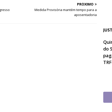
PRÓXIMO
ngresso
Medida Provisória mantém tempo para a
aposentadoria
JUS
Quin
do 
pag
TRF