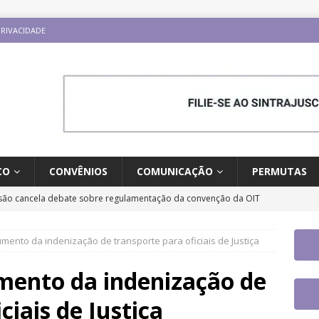
PRIVACIDADE
CO
CONVÊNIOS
COMUNICAÇÃO
PERMUTAS
ão cancela debate sobre regulamentação da convenção da OIT
ESTAQUES
ento da indenização de transporte para oficiais de Justiça
o e carreira: CNJ aprova proposta orçamentária para 2027 com
ntrajusc faz mobilização dia 13/8 pela derrubada do Veto 45/2025
ento da indenização de
ciais de Justiça