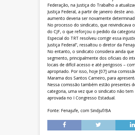
Federação, na Justiça do Trabalho a atuali
Justiça Federal, a partir de janeiro deste 
aumento deveria ser novamente determinado
No processo do sindicato, que reivindicava o
do CJF, o que reforçou o pedido da categori
Especial do TRT resolveu corrigir essa inju
Justiça Federal”, ressaltou o diretor da Fenaj
No entanto, o sindicato considera ainda que
segmento, principalmente dos oficiais do int
locais de difícil acesso e até perigosos – c
apropriado. Por isso, hoje [07] uma comissão
Marama dos Santos Carneiro, para apresenta
Nessa comissão também estão presentes dois
categoria, uma vez que o sindicato não tem s
aprovada no I Congresso Estadual.
Fonte: Fenajufe, com Sindjuf/BA