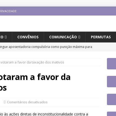
PRIVACIDADE
CO
CONVÊNIOS
COMUNICAÇÃO
PERMUTAS
tingue aposentadoria compulsória como punição máxima para
a do cargo
DESTAQUES
á votaram a favor da taxação dos inativos
 aplicativo do Sintrajusc e conheça as funcionalidades disponíveis
votaram a favor da
io Internacional “Ninguém é Ilegal – Migração, Racismo e
os
to na UFSC
DESTAQUES
e participa de plenária sobre inteligência artificial e reforça
s
Comentários desativados
novas tecnologias no serviço público
DESTAQUES
o às ações diretas de inconstitucionalidade contra a