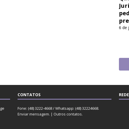
Jur
ped
pre
6 de 
CONTATOS
REDE
rge
Fone: (48) 3222-4668 / Whatsapp: (48) 32224668.
Enviar mensagem
. |
Outros contatos
.