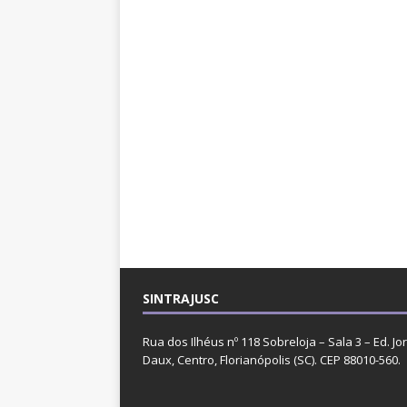
SINTRAJUSC
Rua dos Ilhéus nº 118 Sobreloja – Sala 3 – Ed. Jo
Daux, Centro, Florianópolis (SC). CEP 88010-560.