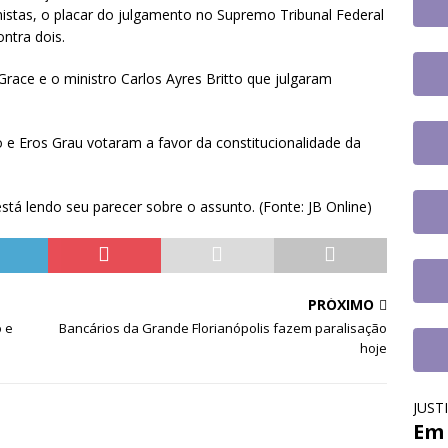
tem paralisação de duas horas. Veja as orientações do Sintrajusc
onistas, o placar do julgamento no Supremo Tribunal Federal
ontra dois.
 Grace e o ministro Carlos Ayres Britto que julgaram
 e Eros Grau votaram a favor da constitucionalidade da
stá lendo seu parecer sobre o assunto. (Fonte: JB Online)
PRÓXIMO
o e
Bancários da Grande Florianópolis fazem paralisação
hoje
JUST
Em 