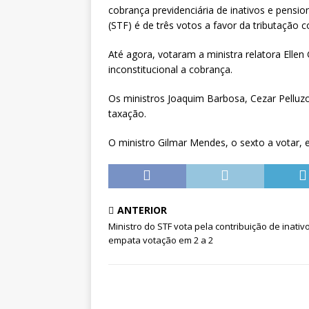
[ 5 de agosto de 2026 ]
Dia 13 
cobrança previdenciária de inativos e pensi
(STF) é de três votos a favor da tributação c
DESTAQUES
Até agora, votaram a ministra relatora Ellen
inconstitucional a cobrança.
Os ministros Joaquim Barbosa, Cezar Pelluzo
taxação.
O ministro Gilmar Mendes, o sexto a votar, e
ANTERIOR
Ministro do STF vota pela contribuição de inativ
empata votação em 2 a 2