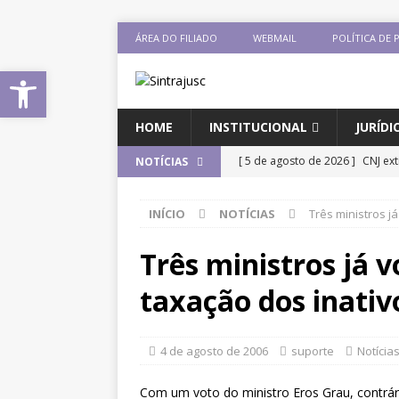
ÁREA DO FILIADO
WEBMAIL
POLÍTICA DE 
Abrir a barra de ferramentas
HOME
INSTITUCIONAL
JURÍDI
[ 5 de agosto de 2026 ]
CNJ ex
NOTÍCIAS
magistrados e possibilita perd
INÍCIO
NOTÍCIAS
Três ministros j
[ 3 de agosto de 2026 ]
Baixe o
DESTAQUES
Três ministros já 
[ 3 de agosto de 2026 ]
Seminár
taxação dos inativ
Xenofobia”será dia 13 de agos
[ 3 de agosto de 2026 ]
Fenajuf
4 de agosto de 2006
suporte
Notícia
debate sobre os impactos das 
Com um voto do ministro Eros Grau, contrári