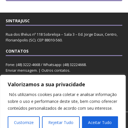
SINTRAJUSC
Rua dos Ilhéus nº 118 Sobreloja – Sala 3 – Ed. Jorge Daux, Centro,
Florianópolis (SC). CEP 88010-560.
CONTATOS
Fone: (48) 3222-4668 / Whatsapp: (48) 32224668.
Enviar mensagem
. |
Outros contatos
.
REDES
Valorizamos a sua privacidade
Nós utilizamos cookies para coletar e analisar informação
sobre o uso e performance deste site, bem como oferecer
conteúdos personalizados de acordo com seu interesse.
Copyright © 2023 Sintrajusc.
Customize
Rejeitar Tudo
Aceitar Tudo