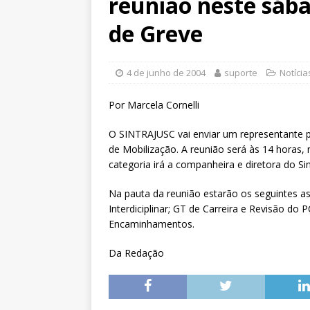
reunião neste sáb
[ 6 de agosto de 2026 ]
Sintra
Pensionistas do Serviço Públic
de Greve
[ 6 de agosto de 2026 ]
Fenaju
CNJ para tratar da retomada d
4 de junho de 2004
suporte
Notícia
[ 7 de agosto de 2026 ]
Dia 13
Por Marcela Cornelli
DESTAQUES
O SINTRAJUSC vai enviar um representante 
de Mobilização. A reunião será às 14 horas,
categoria irá a companheira e diretora do Si
Na pauta da reunião estarão os seguintes a
Interdiciplinar; GT de Carreira e Revisão do 
Encaminhamentos.
Da Redação