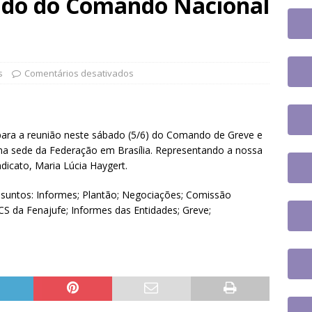
ado do Comando Nacional
jusc participará do 20º Encontro Nacional de Aposentados e
o
DESTAQUES
fe se reúne com a nova coordenadora do Fórum de Carreira do
os trabalhos
DESTAQUES
s
Comentários desativados
 tem paralisação de duas horas. Veja as orientações do Sintrajusc
para a reunião neste sábado (5/6) do Comando de Greve e
 na sede da Federação em Brasília. Representando a nossa
ndicato, Maria Lúcia Haygert.
ssuntos: Informes; Plantão; Negociações; Comissão
PCS da Fenajufe; Informes das Entidades; Greve;