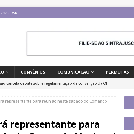
PRIVACIDADE
CO
CONVÊNIOS
COMUNICAÇÃO
PERMUTAS
ão cancela debate sobre regulamentação da convenção da OIT
ESTAQUES
ará representante para reunião neste sábado do Comando
o e carreira: CNJ aprova proposta orçamentária para 2027 com
ntrajusc faz mobilização dia 13/8 pela derrubada do Veto 45/2025
á representante para