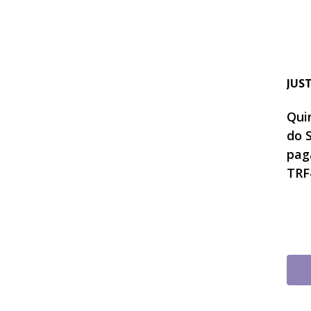
JUS
Quin
do 
pag
TRF