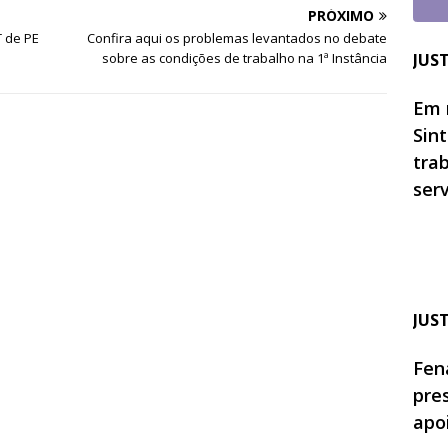
PRÓXIMO
 de PE
Confira aqui os problemas levantados no debate
sobre as condições de trabalho na 1ª Instância
JUS
Em 
Sin
tra
ser
JUS
Fen
pre
apo