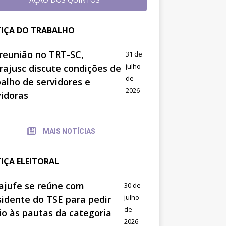
TIÇA DO TRABALHO
reunião no TRT-SC,
31 de
julho
trajusc discute condições de
de
balho de servidores e
2026
vidoras
MAIS NOTÍCIAS
TIÇA ELEITORAL
ajufe se reúne com
30 de
julho
sidente do TSE para pedir
de
io às pautas da categoria
2026