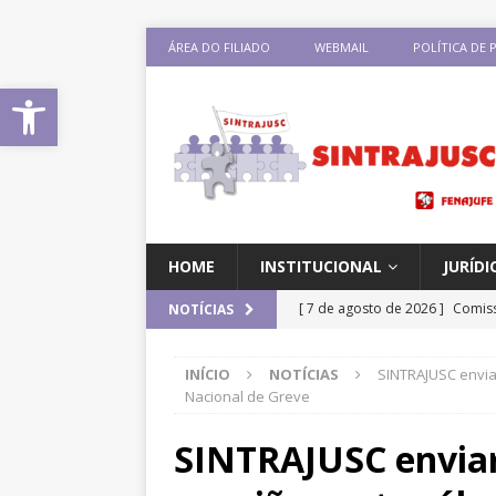
ÁREA DO FILIADO
WEBMAIL
POLÍTICA DE 
Abrir a barra de ferramentas
HOME
INSTITUCIONAL
JURÍDI
[ 7 de agosto de 2026 ]
Comiss
NOTÍCIAS
sobre negociação coletiva
D
INÍCIO
NOTÍCIAS
SINTRAJUSC envi
[ 7 de agosto de 2026 ]
Salári
Nacional de Greve
previsão de reajuste de 8%; Si
SINTRAJUSC enviar
DESTAQUES