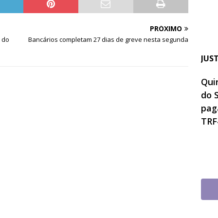
PRÓXIMO
o do
Bancários completam 27 dias de greve nesta segunda
JUS
Quin
do 
pag
TRF