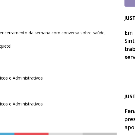
JUS
Em 
o) e encerramento da semana com conversa sobre saúde,
Sin
quetel
tra
ser
icos e Administrativos
JUS
icos e Administrativos
Fen
pre
apo