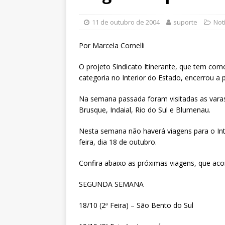
magistrados e possibilita per
[ 3 de agosto de 2026 ]
Baixe 
11 de outubro de 2004
suporte
Not
disponíveis
DESTAQUES
Por Marcela Cornelli
[ 6 de agosto de 2026 ]
II Enc
O projeto Sindicato Itinerante, que tem co
filiado ao Sintrajusc
DESTAQ
categoria no Interior do Estado, encerrou a
Na semana passada foram visitadas as varas 
Brusque, Indaial, Rio do Sul e Blumenau.
Nesta semana não haverá viagens para o Int
feira, dia 18 de outubro.
Confira abaixo as próximas viagens, que acon
SEGUNDA SEMANA
18/10 (2ª Feira) – São Bento do Sul