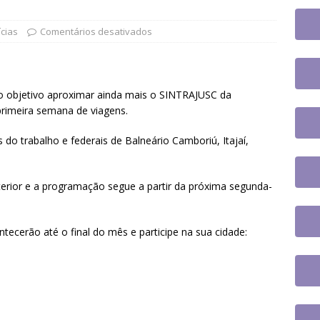
da do cargo
DESTAQUES
o aplicativo do Sintrajusc e conheça as funcionalidades
ícias
Comentários desativados
ontro Direito LGBTQIA+ e Justiça terá participação de servidor
mo objetivo aproximar ainda mais o SINTRAJUSC da
UES
 primeira semana de viagens.
do trabalho e federais de Balneário Camboriú, Itajaí,
erior e a programação segue a partir da próxima segunda-
tecerão até o final do mês e participe na sua cidade: