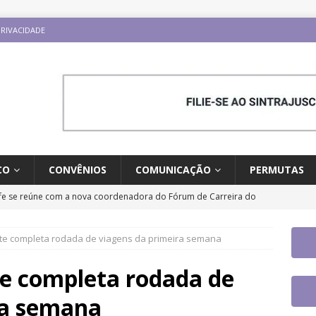
PRIVACIDADE
CO
CONVÊNIOS
COMUNICAÇÃO
PERMUTAS
fe se reúne com a nova coordenadora do Fórum de Carreira do
os trabalhos
DESTAQUES
ante completa rodada de viagens da primeira semana
 tem paralisação de duas horas. Veja as orientações do Sintrajusc
te completa rodada de
tingue aposentadoria compulsória como punição máxima para
ra semana