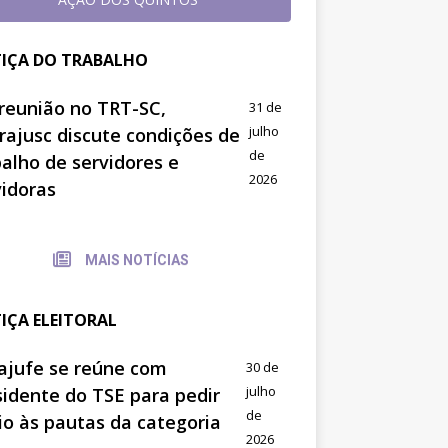
TIÇA DO TRABALHO
reunião no TRT-SC,
31 de
julho
trajusc discute condições de
de
balho de servidores e
2026
vidoras
MAIS NOTÍCIAS
TIÇA ELEITORAL
ajufe se reúne com
30 de
julho
sidente do TSE para pedir
de
io às pautas da categoria
2026