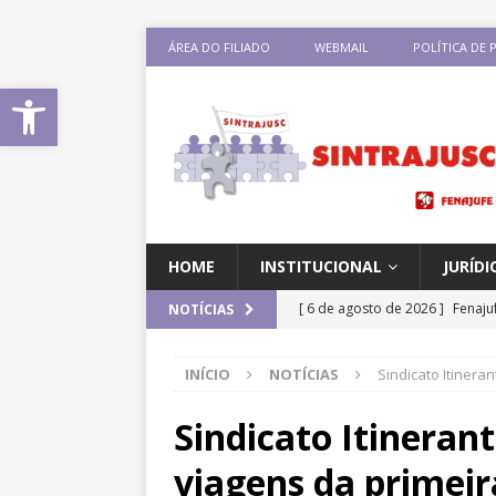
ÁREA DO FILIADO
WEBMAIL
POLÍTICA DE 
Abrir a barra de ferramentas
HOME
INSTITUCIONAL
JURÍDI
[ 6 de agosto de 2026 ]
Fenaju
NOTÍCIAS
CNJ para tratar da retomada d
INÍCIO
NOTÍCIAS
Sindicato Itiner
[ 5 de agosto de 2026 ]
Dia 13
DESTAQUES
Sindicato Itineran
[ 5 de agosto de 2026 ]
CNJ ex
viagens da primei