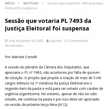
INÍCIO
NOTÍCIAS
Sessão que votaria PL 7493 da Justiça
Eleitoral foi suspensa
Sessão que votaria PL 7493 da
Justiça Eleitoral foi suspensa
4 de dezembro de 2003
suporte
Comentários
desativados
Por Marcela Cornelli
A sessão do plenário da Câmara dos Deputados, que
apreciaria o PL nº 7493, não aconteceu por falta de quorum
de votação. O projeto que propõe a criação de mais de 5 mil
cargos efetivos na 1ª instância da Justiça Eleitoral era o
segundo item da pauta e está para ser votado com caráter de
urgência urgentíssima. No entanto, apesar de não ter sido
votado, ele continua na pauta e por isso deve ser apreciado
na sessão da próxima terça-feira (9/12).