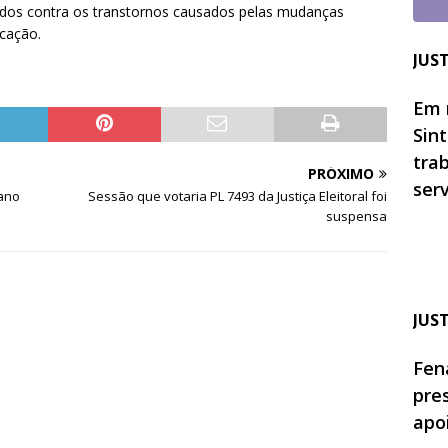
tados contra os transtornos causados pelas mudanças
ucação.
JUS
Em 
Sin
tra
PRÓXIMO
ser
iano
Sessão que votaria PL 7493 da Justiça Eleitoral foi
suspensa
JUS
Fen
pre
apo