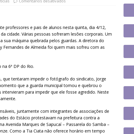
jusc participará do 20º Encontro Nacional de Aposentados e
tícias
Comentários desativados
o
DESTAQUES
fe se reúne com a nova coordenadora do Fórum de Carreira do
e professores e pais de alunos nesta quinta, dia 4/12,
os trabalhos
DESTAQUES
 da cidade. Várias pessoas sofreram lesões corporais. Um
 a sua máquina quebrada pelos guardas. A diretora do
 tem paralisação de duas horas. Veja as orientações do Sintrajusc
lly Fernandes de Almeida foi quem mais sofreu com as
 na 6ª DP do Rio.
s, que tentaram impedir o fotógrafo do sindicato, Jorge
do momento que a guarda municipal tomou e quebrou o
intervieram para impedir que ele fosse agredido. Neste
damente.
onsáveis, juntamente com integrantes de associações de
s do Estácio protestavam na prefeitura contra a
do na Avenida Marques de Sapucaí – Passarela do Samba –
 Onze. Como a Tia Ciata não oferece horário em tempo