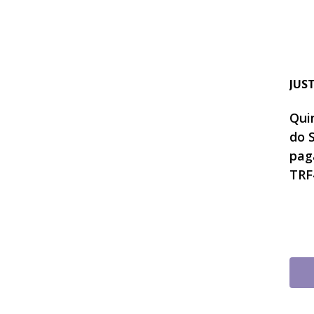
JUS
Quin
do 
pag
TRF