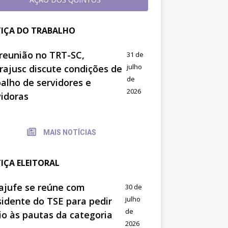
TIÇA DO TRABALHO
reunião no TRT-SC,
31 de
julho
trajusc discute condições de
de
balho de servidores e
2026
vidoras
MAIS NOTÍCIAS
TIÇA ELEITORAL
ajufe se reúne com
30 de
julho
sidente do TSE para pedir
de
io às pautas da categoria
2026