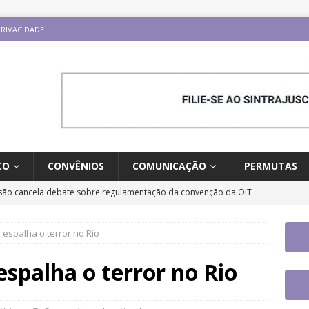
PRIVACIDADE
CO
CONVÊNIOS
COMUNICAÇÃO
PERMUTAS
ão cancela debate sobre regulamentação da convenção da OIT
ESTAQUES
espalha o terror no Rio
o e carreira: CNJ aprova proposta orçamentária para 2027 com
ntrajusc faz mobilização dia 13/8 pela derrubada do Veto 45/2025
spalha o terror no Rio