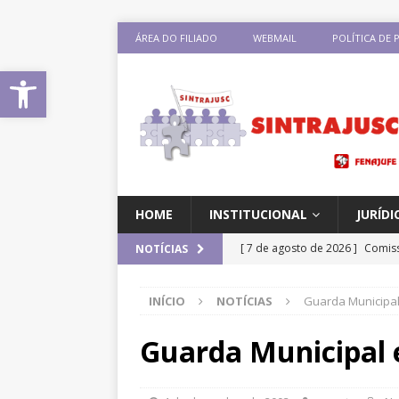
ÁREA DO FILIADO
WEBMAIL
POLÍTICA DE 
Abrir a barra de ferramentas
HOME
INSTITUCIONAL
JURÍDI
[ 7 de agosto de 2026 ]
Comiss
NOTÍCIAS
sobre negociação coletiva
D
INÍCIO
NOTÍCIAS
Guarda Municipal 
[ 7 de agosto de 2026 ]
Salári
previsão de reajuste de 8%; Si
Guarda Municipal e
DESTAQUES