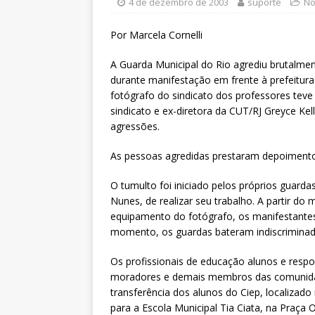
[ 6 de agosto de 2026 ]
Sintra
4 de dezembro de 2003
suporte
No
Pensionistas do Serviço Públic
Por Marcela Cornelli
[ 6 de agosto de 2026 ]
Fenaju
A Guarda Municipal do Rio agrediu brutalment
CNJ para tratar da retomada d
durante manifestação em frente à prefeitura
fotógrafo do sindicato dos professores teve
[ 7 de agosto de 2026 ]
Dia 13
sindicato e ex-diretora da CUT/RJ Greyce Ke
DESTAQUES
agressões.
As pessoas agredidas prestaram depoimento
O tumulto foi iniciado pelos próprios guarda
Nunes, de realizar seu trabalho. A partir 
equipamento do fotógrafo, os manifestantes 
momento, os guardas bateram indiscrimina
Os profissionais de educação alunos e resp
moradores e demais membros das comunidade
transferência dos alunos do Ciep, localiza
para a Escola Municipal Tia Ciata, na Praça