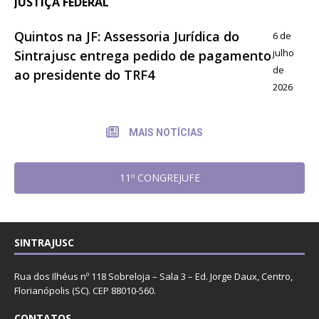
JUSTIÇA FEDERAL
Quintos na JF: Assessoria Jurídica do
6 de
julho
Sintrajusc entrega pedido de pagamento
de
ao presidente do TRF4
2026
MAIS NOTÍCIAS
11º CONGREJUFE
SINTRAJUSC
Rua dos Ilhéus nº 118 Sobreloja – Sala 3 – Ed. Jorge Daux, Centro,
Florianópolis (SC). CEP 88010-560.
CONTATOS