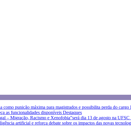
a como punição máxima para magistrados e possibilita perda do cargo
eça as funcionalidades disponíveis
Destaques
egal – Migração, Racismo e Xenofobia”será dia 13 de agosto na UFSC
eligência artificial e reforça debate sobre os impactos das novas tecnolo
eja as orientações do Sintrajusc
Destaques