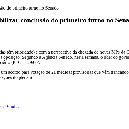
usão do primeiro turno no Senado
bilizar conclusão do primeiro turno no Sen
orma
ciário:
elas têm prioridade) e com a perspectiva da chegada de novas MPs da C
rdo
a oposição. Segundo a Agência Senado, nesta semana, o líder do gover
erá
iário (PEC nº 29/00).
ilizar
clusão
r um acordo para votação de 21 medidas provisórias que vêm trancando 
tações do plenário.
meiro
no
ado
rma Sindical