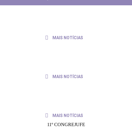
AÇÃO DOS QUINTOS
rabalho de servidores e servidoras
31 de julho de 2026
MAIS NOTÍCIAS
io às pautas da categoria
30 de julho de 2026
MAIS NOTÍCIAS
ga pedido de pagamento ao presidente do TRF4
6 de julho de 20
MAIS NOTÍCIAS
11º CONGREJUFE