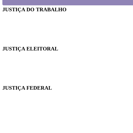
JUSTIÇA DO TRABALHO
Em reunião no TRT-SC, Sintrajusc discute condições de t
JUSTIÇA ELEITORAL
Fenajufe se reúne com presidente do TSE para pedir apo
JUSTIÇA FEDERAL
Quintos na JF: Assessoria Jurídica do Sintrajusc entre