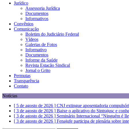
Jurídico
Assessoria Jurídica
Documentos
Informativos
Convênios
Comunicação
Boletim do Judiciário Federal
Vídeos
Galerias de Fotos
Informativo
Documentos
Informe da Saúde
Revista Estação Sindical
Jornal o Grito
Permutas
Transparência
Contato
Notícias
[ 5 de agosto de 2026 ]
CNJ extingue aposentadoria compulsóri
[ 3 de agosto de 2026 ]
Baixe o aplicativo do Sintrajusc e conh
[ 3 de agosto de 2026 ]
Seminário Internacional “Ninguém é Il
[ 3 de agosto de 2026 ]
Fenajufe participa de plenária sobre int
[ 5 de agosto de 2026 ]
Dia 13 tem paralisação de duas horas. V