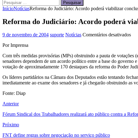
Pesquisar
por:
Início
Notícias
Reforma do Judiciário: Acordo poderá viabilizar concl
Reforma do Judiciário: Acordo poderá via
em
9 de novembro de 2004
suporte
Notícias
Comentários desativados
Ref
Por Imprensa
do
Judi
Com três medidas provisórias (MPs) obstruindo a pauta de votações (
Aco
senadores dependem de um acordo político entre a base do governo e 
pod
votação de aproximadamente 170 destaques da reforma do Poder Judic
viab
con
Os líderes partidários na Câmara dos Deputados estão tentando fecha
do
imediatamente ao exame dos senadores e já chegarão obstruindo as vo
pri
tur
Fonte: Diap
no
Sen
Anterior
Fórum Sindical dos Trabalhadores realizará ato público contra a Refo
Próximo