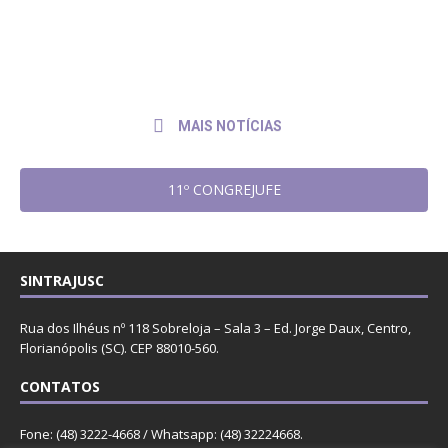
julho
Sintrajusc entrega pedido de pagamento
de
ao presidente do TRF4
2026
MAIS NOTÍCIAS
11º CONGREJUFE
SINTRAJUSC
Rua dos Ilhéus nº 118 Sobreloja – Sala 3 – Ed. Jorge Daux, Centro,
Florianópolis (SC). CEP 88010-560.
CONTATOS
Fone: (48) 3222-4668 / Whatsapp: (48) 32224668.