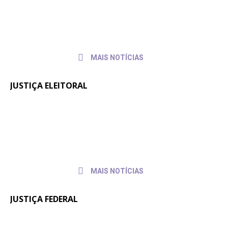
julho de
discute condições de trabalho de
2026
servidores e servidoras
MAIS NOTÍCIAS
JUSTIÇA ELEITORAL
Fenajufe se reúne com presidente do
30 de
julho de
TSE para pedir apoio às pautas da
2026
categoria
MAIS NOTÍCIAS
JUSTIÇA FEDERAL
Quintos na JF: Assessoria Jurídica do
6 de