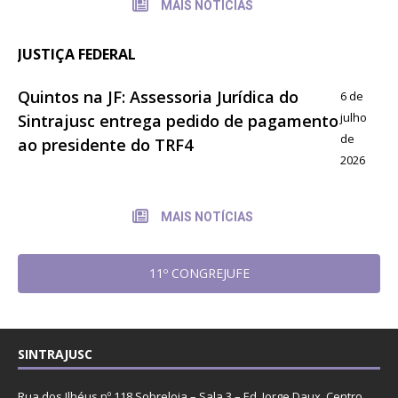
MAIS NOTÍCIAS
JUSTIÇA FEDERAL
Quintos na JF: Assessoria Jurídica do
6 de
julho
Sintrajusc entrega pedido de pagamento
de
ao presidente do TRF4
2026
MAIS NOTÍCIAS
11º CONGREJUFE
SINTRAJUSC
Rua dos Ilhéus nº 118 Sobreloja – Sala 3 – Ed. Jorge Daux, Centro,