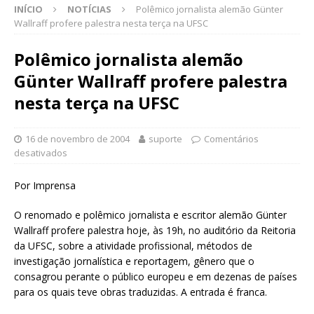
INÍCIO
NOTÍCIAS
Polêmico jornalista alemão Günter
Wallraff profere palestra nesta terça na UFSC
Polêmico jornalista alemão
Günter Wallraff profere palestra
nesta terça na UFSC
16 de novembro de 2004
suporte
Comentários
desativados
Por Imprensa
O renomado e polêmico jornalista e escritor alemão Günter
Wallraff profere palestra hoje, às 19h, no auditório da Reitoria
da UFSC, sobre a atividade profissional, métodos de
investigação jornalística e reportagem, gênero que o
consagrou perante o público europeu e em dezenas de países
para os quais teve obras traduzidas. A entrada é franca.