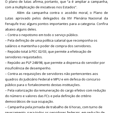
O plano de lutas afirma, portanto, que
“
a é ampliar a campanha,
com a multiplicação de iniciativas nos Estados
”
.
Além da campanha contra o assédio moral, o Plano de
Lutas aprovado pelos delegados da XIV Plenária Nacional da
Fenajufe traz alguns pontos importantes para a categoria. Confira
abaixo alguns deles.
– Contra o nepotismo em todo o serviço público.
– Pela definição de uma política salarial que recomponha os
salários e mantenha o poder de compra dos servidores.
– Repúdio total à PEC 02/03, que permite a efetivação de
servidores requisitados.
– Repúdio ao PLP 248/98, que permite a dispensa do servidor por
insuficiência de desempenho.
– Contra as requisições de servidores não pertencentes aos
quadros do Judiciário Federal e MPU e em defesa do concurso
público para o fortalecimento destas instituições.
– Pela valorização da remuneração do cargo efetivo com redução
do número e valores das FCs e pela definição de critério
democráticos de sua ocupação.
– Campanha pela jornada de trabalho de 6 horas, com turno de
revezamento, para todos os servidores federais, em redução de