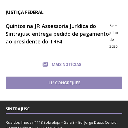
JUSTIÇA FEDERAL
Quintos na JF: Assessoria Jurídica do
6 de
julho
Sintrajusc entrega pedido de pagamento
de
ao presidente do TRF4
2026
MAIS NOTÍCIAS
11º CONGREJUFE
SINTRAJUSC
Rua dos Ilhéus nº 118 Sobreloja – Sala 3 – Ed. Jorge Daux, Centro,
Florianópolis (SC). CEP 88010-560.