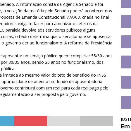
 participa de plenária sobre inteligência artificial e reforça debate
do Senado. A informação consta da Agência Senado e foi
rer, a votação da matéria pelo Senado poderá acontecer nos
nologias no serviço público
DESTAQUES
roposta de Emenda Constitucional 77A/03, criada no final
nadores exigiam fazer para amenizar os efeitos da
EC paralela devolve aos servidores públicos alguns
s coisas, o texto determina que o servidor que se aposentar
 o governo der ao funcionalismo. A reforma da Previdência
se aposentar no serviço público quem completar 55/60 anos
o por 30/35 anos, sendo 20 anos no funcionalismo, dos
pública.
a limitada ao mesmo valor do teto de benefício do INSS
 a oportunidade de aderir a um fundo de aposentadoria
overno contribuirá com um real para cada real pago pelo
regulamentação a ser proposta pelo governo.
JUST
Em 