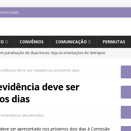
PRIVACIDADE
CO
CONVÊNIOS
COMUNICAÇÃO
PERMUTAS
em paralisação de duas horas. Veja as orientações do Sintrajusc
evidência deve ser votada nos próximos dias
ingue aposentadoria compulsória como punição máxima para
 do cargo
DESTAQUES
evidência deve ser
aplicativo do Sintrajusc e conheça as funcionalidades disponíveis
os dias
o Internacional “Ninguém é Ilegal – Migração, Racismo e
Comentários desativados
o na UFSC
DESTAQUES
a deve ser apresentado nos próximos dois dias à Comissão