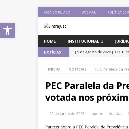
ÁREA DO FILIADO
WEBMAIL
POLÍTICA DE 
Abrir a barra de ferramentas
HOME
INSTITUCIONAL
JURÍDI
[ 5 de agosto de 2026 ]
Dia 13 t
NOTÍCIAS
DESTAQUES
INÍCIO
NOTÍCIAS
PEC Paralela da Pr
[ 5 de agosto de 2026 ]
CNJ ext
magistrados e possibilita perda
PEC Paralela da Pr
[ 3 de agosto de 2026 ]
Baixe o 
votada nos próxim
DESTAQUES
[ 3 de agosto de 2026 ]
Seminári
22 de junho de 2005
suporte
Notícias
Xenofobia”será dia 13 de agost
Parecer sobre a PEC Paralela da Previdênci