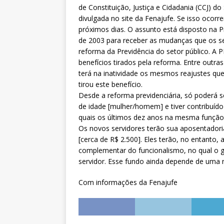
[ 3 de agosto de 2026 ]
Fenajufe
de Constituição, Justiça e Cidadania (CCJ) 
divulgada no site da Fenajufe. Se isso ocor
sobre os impactos das novas tec
próximos dias. O assunto está disposto na P
de 2003 para receber as mudanças que os se
reforma da Previdência do setor público. A P
benefícios tirados pela reforma. Entre outra
terá na inatividade os mesmos reajustes que
tirou este benefício.
Desde a reforma previdenciária, só poderá 
de idade [mulher/homem] e tiver contribuíd
quais os últimos dez anos na mesma função 
Os novos servidores terão sua aposentadori
[cerca de R$ 2.500]. Eles terão, no entanto,
complementar do funcionalismo, no qual o g
servidor. Esse fundo ainda depende de uma 
Com informações da Fenajufe