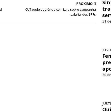
Sin
PRÓXIMO
tra
el
CUT pede audiência com Lula sobre campanha
ser
salarial dos SPFs
31 de
JUST
Fen
pre
apo
30 de
JUST
Qui