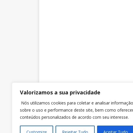
Valorizamos a sua privacidade
SINTRAJUSC
Nós utilizamos cookies para coletar e analisar informaçã
sobre o uso e performance deste site, bem como oferece
Rua dos Ilhéus nº 118 Sobreloja – Sala 3 – Ed. Jo
conteúdos personalizados de acordo com seu interesse.
Daux, Centro, Florianópolis (SC). CEP 88010-560.
Customize
Rejeitar Tudo
Aceitar Tudo