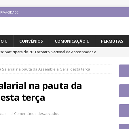
PRIVACIDADE
CO
CONVÊNIOS
COMUNICAÇÃO
PERMUTAS
jusc participará do 20º Encontro Nacional de Aposentados e
o
DESTAQUES
Salarial na pauta da Assembléia Geral desta terça
fe se reúne com a nova coordenadora do Fórum de Carreira do
os trabalhos
DESTAQUES
larial na pauta da
ntro Direito LGBTQIA+ e Justiça terá participação de servidor
esta terça
UES
tingue aposentadoria compulsória como punição máxima para
cias
Comentários desativados
a do cargo
DESTAQUES