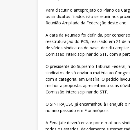
[ 6 de agosto de 2026 ]
Dia 13 
Para discutir o anteprojeto do Plano de Carg
DESTAQUES
os sindicatos filiados irão se reunir nos próx
Reunião Ampliada da Federação deste ano.
A data da Reunião foi definida, por consens
reestruturação do PCS, realizado em 21 de 
de vários sindicatos de base, decidiu amplia
Comissão Interdisciplinar do STF, com a part
O presidente do Supremo Tribunal Federal, 
sindicatos de só enviar a matéria ao Congre
com a categoria, em Brasília. O pedido levo
melhor a proposta, apresentando suas dúvid
Comissão Interdisciplinar do STF.
O SINTRAJUSC já encaminhou à Fenajufe o re
no ano passado em Florianópolis.
A Fenajufe deverá enviar por e-mail aos sind
todos os estados, devidamente sistematiza