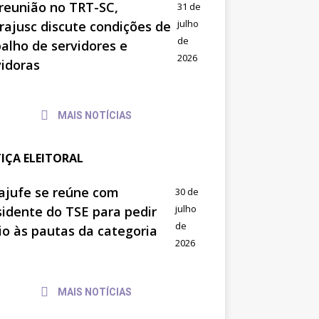
reunião no TRT-SC,
31 de
julho
trajusc discute condições de
de
balho de servidores e
2026
vidoras
MAIS NOTÍCIAS
TIÇA ELEITORAL
ajufe se reúne com
30 de
julho
sidente do TSE para pedir
de
io às pautas da categoria
2026
MAIS NOTÍCIAS