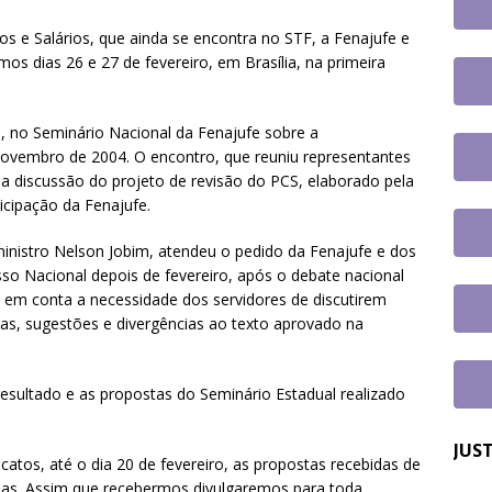
tem paralisação de duas horas. Veja as orientações do Sintrajusc
os e Salários, que ainda se encontra no STF, a Fenajufe e
imos dias 26 e 27 de fevereiro, em Brasília, na primeira
o, no Seminário Nacional da Fenajufe sobre a
novembro de 2004. O encontro, que reuniu representantes
r a discussão do projeto de revisão do PCS, elaborado pela
icipação da Fenajufe.
ministro Nelson Jobim, atendeu o pedido da Fenajufe e dos
sso Nacional depois de fevereiro, após o debate nacional
u em conta a necessidade dos servidores de discutirem
as, sugestões e divergências ao texto aprovado na
sultado e as propostas do Seminário Estadual realizado
JUS
icatos, até o dia 20 de fevereiro, as propostas recebidas de
das. Assim que recebermos divulgaremos para toda