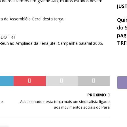
ivo de realizarmos um grande Ato, muitos estados devem
JUS
 da Assembléia Geral desta terça.
Quin
do 
pag
A DO TRT
TRF
 Reunião Ampliada da Fenajufe, Campanha Salarial 2005.
PRÓXIMO
ue
Assassinado nesta terça mais um sindicalista ligado
aos movimentos sociais do Pará