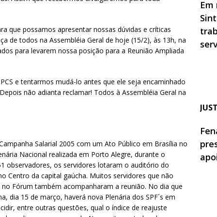
Em 
Sin
a que possamos apresentar nossas dúvidas e críticas
tra
nça de todos na Assembléia Geral de hoje (15/2), às 13h, na
ser
dos para levarem nossa posição para a Reunião Ampliada
o PCS e tentarmos mudá-lo antes que ele seja encaminhado
 Depois não adianta reclamar! Todos à Assembléia Geral na
JUS
Fen
pre
a Campanha Salarial 2005 com um Ato Público em Brasília no
enária Nacional realizada em Porto Alegre, durante o
apo
1 observadores, os servidores lotaram o auditório do
 no Centro da capital gaúcha. Muitos servidores que não
m no Fórum também acompanharam a reunião. No dia que
, dia 15 de março, haverá nova Plenária dos SPF´s em
cidir, entre outras questões, qual o índice de reajuste