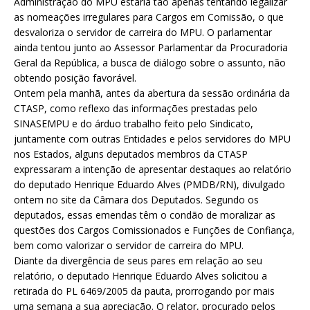
Administração do MPU estaria tão apenas tentando legalizar
as nomeações irregulares para Cargos em Comissão, o que
desvaloriza o servidor de carreira do MPU. O parlamentar
ainda tentou junto ao Assessor Parlamentar da Procuradoria
Geral da República, a busca de diálogo sobre o assunto, não
obtendo posição favorável.
Ontem pela manhã, antes da abertura da sessão ordinária da
CTASP, como reflexo das informações prestadas pelo
SINASEMPU e do árduo trabalho feito pelo Sindicato,
juntamente com outras Entidades e pelos servidores do MPU
nos Estados, alguns deputados membros da CTASP
expressaram a intenção de apresentar destaques ao relatório
do deputado Henrique Eduardo Alves (PMDB/RN), divulgado
ontem no site da Câmara dos Deputados. Segundo os
deputados, essas emendas têm o condão de moralizar as
questões dos Cargos Comissionados e Funções de Confiança,
bem como valorizar o servidor de carreira do MPU.
Diante da divergência de seus pares em relação ao seu
relatório, o deputado Henrique Eduardo Alves solicitou a
retirada do PL 6469/2005 da pauta, prorrogando por mais
uma semana a sua apreciação. O relator, procurado pelos