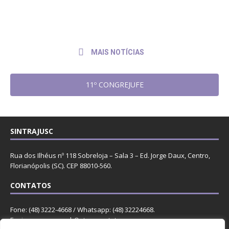
de
ao presidente do TRF4
2026
MAIS NOTÍCIAS
11º CONGREJUFE
SINTRAJUSC
Rua dos Ilhéus nº 118 Sobreloja – Sala 3 – Ed. Jorge Daux, Centro,
Florianópolis (SC). CEP 88010-560.
CONTATOS
Fone: (48) 3222-4668 / Whatsapp: (48) 32224668.
Enviar mensagem
. |
Outros contatos
.