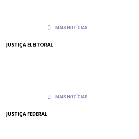
2026
servidores e servidoras
MAIS NOTÍCIAS
JUSTIÇA ELEITORAL
Fenajufe se reúne com presidente do
30 de
julho de
TSE para pedir apoio às pautas da
2026
categoria
MAIS NOTÍCIAS
JUSTIÇA FEDERAL
Quintos na JF: Assessoria Jurídica do
6 de
julho
Sintrajusc entrega pedido de pagamento