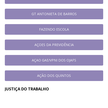
GT ANTONIETA DE BARROS
FAZENDO ESCOLA
AÇOES DA PREVIDÊNCIA
AÇAO GAE/VPNI DOS OJAFS
AÇÃO DOS QUINTOS
JUSTIÇA DO TRABALHO
Em reunião no TRT-SC, Sintrajusc
31 de
julho de
discute condições de trabalho de