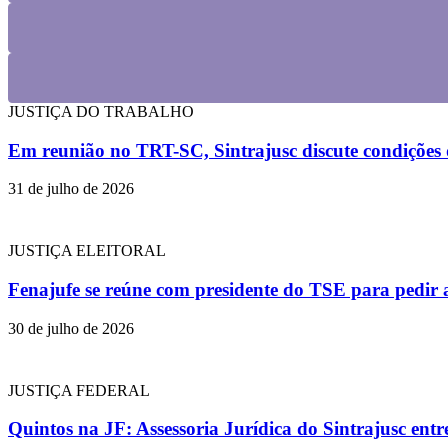
JUSTIÇA DO TRABALHO
Em reunião no TRT-SC, Sintrajusc discute condições d
31 de julho de 2026
JUSTIÇA ELEITORAL
Fenajufe se reúne com presidente do TSE para pedir 
30 de julho de 2026
JUSTIÇA FEDERAL
Quintos na JF: Assessoria Jurídica do Sintrajusc en