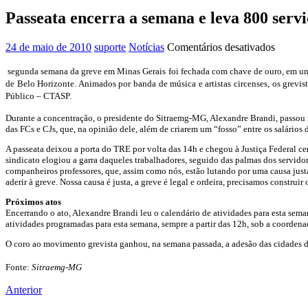
Passeata encerra a semana e leva 800 serv
em
24 de maio de 2010
suporte
Notícias
Comentários desativados
Passeat
encerra
segunda semana da greve em Minas Gerais foi fechada com chave de ouro, em uma g
a
de Belo Horizonte. Animados por banda de música e artistas circenses, os grev
semana
Público – CTASP.
e
Durante a concentração, o presidente do Sitraemg-MG, Alexandre Brandi, passou in
leva
das FCs e CJs, que, na opinião dele, além de criarem um “fosso” entre os salár
800
servido
A passeata deixou a porta do TRE por volta das 14h e chegou à Justiça Federal c
às
sindicato elogiou a garra daqueles trabalhadores, seguido das palmas dos servidor
ruas
companheiros professores, que, assim como nós, estão lutando por uma causa just
aderir à greve. Nossa causa é justa, a greve é legal e ordeira, precisamos construir
de
BH
Próximos atos
Encerrando o ato, Alexandre Brandi leu o calendário de atividades para esta sema
atividades programadas para esta semana, sempre a partir das 12h, sob a coordena
O coro ao movimento grevista ganhou, na semana passada, a adesão das cidades d
Fonte:
Sitraemg-MG
Anterior