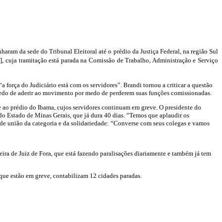
ram da sede do Tribunal Eleitoral até o prédio da Justiça Federal, na região Sul
, cuja tramitação está parada na Comissão de Trabalho, Administração e Serviço
força do Judiciário está com os servidores”. Brandi tornou a criticar a questão
 medo de aderir ao movimento por medo de perderem suas funções comissionadas.
e ao prédio do Ibama, cujos servidores continuam em greve. O presidente do
 do Estado de Minas Gerais, que já dura 40 dias. “Temos que aplaudir os
 de união da categoria e da solidariedade: “Converse com seus colegas e vamos
eira de Juiz de Fora, que está fazendo paralisações diariamente e também já tem
que estão em greve, contabilizam 12 cidades paradas.