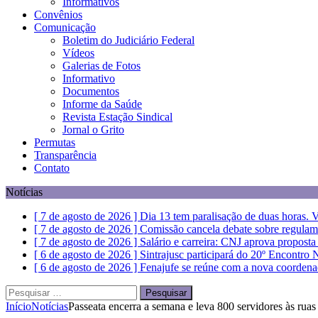
Informativos
Convênios
Comunicação
Boletim do Judiciário Federal
Vídeos
Galerias de Fotos
Informativo
Documentos
Informe da Saúde
Revista Estação Sindical
Jornal o Grito
Permutas
Transparência
Contato
Notícias
[ 7 de agosto de 2026 ]
Dia 13 tem paralisação de duas horas. V
[ 7 de agosto de 2026 ]
Comissão cancela debate sobre regulam
[ 7 de agosto de 2026 ]
Salário e carreira: CNJ aprova propost
[ 6 de agosto de 2026 ]
Sintrajusc participará do 20º Encontro
[ 6 de agosto de 2026 ]
Fenajufe se reúne com a nova coordena
Pesquisar
por:
Início
Notícias
Passeata encerra a semana e leva 800 servidores às rua