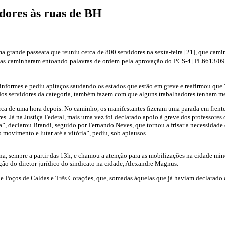
idores às ruas de BH
a
rande passeata que reuniu cerca de 800 servidores na sexta-feira [21], que caminha
istas caminharam entoando palavras de ordem pela aprovação do PCS-4 [PL6613/09]
formes e pediu apitaços saudando os estados que estão em greve e reafirmou que “a 
ios dos servidores da categoria, também fazem com que alguns trabalhadores tenham
res
erca de uma hora depois. No caminho, os manifestantes fizeram uma parada em frent
es. Já na Justiça Federal, mais uma vez foi declarado apoio à greve dos professores
a”, declarou Brandi, seguido por Fernando Neves, que tornou a frisar a necessidade
 o movimento e lutar até a vitória”, pediu, sob aplausos.
na, sempre a partir das 13h, e chamou a atenção para as mobilizações na cidade min
ção do diretor jurídico do sindicato na cidade, Alexandre Magnus.
e Poços de Caldas e Três Corações, que, somadas àquelas que já haviam declarado 