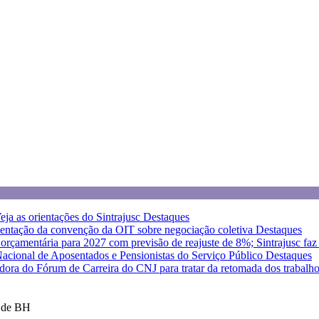
eja as orientações do Sintrajusc
Destaques
entação da convenção da OIT sobre negociação coletiva
Destaques
a orçamentária para 2027 com previsão de reajuste de 8%; Sintrajusc fa
 Nacional de Aposentados e Pensionistas do Serviço Público
Destaques
dora do Fórum de Carreira do CNJ para tratar da retomada dos trabalh
s de BH