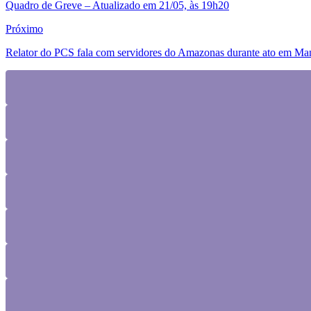
Quadro de Greve – Atualizado em 21/05, às 19h20
Próximo
Relator do PCS fala com servidores do Amazonas durante ato em Ma