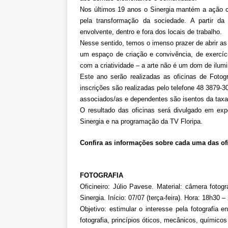
Pensionistas do Serviço Públic
Nos últimos 19 anos o Sinergia mantém a ação cu
[ 6 de agosto de 2026 ]
Fenaju
pela transformação da sociedade. A partir da
envolvente, dentro e fora dos locais de trabalho.
CNJ para tratar da retomada d
Nesse sentido, temos o imenso prazer de abrir as 
um espaço de criação e convivência, de exercíci
com a criatividade – a arte não é um dom de ilum
Este ano serão realizadas as oficinas de Fotog
inscrições são realizadas pelo telefone 48 3879-30
associados/as e dependentes são isentos da taxa 
O resultado das oficinas será divulgado em expo
Sinergia e na programação da TV Floripa.
Confira as informações sobre cada uma das of
FOTOGRAFIA
Oficineiro: Júlio Pavese. Material: câmera fotogr
Sinergia. Início: 07/07 (terça-feira). Hora: 18h30 –
Objetivo: estimular o interesse pela fotografia 
fotografia, princípios óticos, mecânicos, químicos