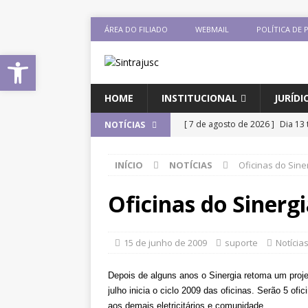
ÁREA DO FILIADO
WEBMAIL
POLÍTICA DE 
Abrir a barra de ferramentas
HOME
INSTITUCIONAL
JURÍDI
[ 7 de agosto de 2026 ]
Dia 13 
NOTÍCIAS
DESTAQUES
INÍCIO
NOTÍCIAS
Oficinas do Sin
[ 7 de agosto de 2026 ]
Comiss
sobre negociação coletiva
D
Oficinas do Sinerg
[ 7 de agosto de 2026 ]
Salári
previsão de reajuste de 8%; Si
15 de junho de 2009
suporte
Notícia
DESTAQUES
Depois de alguns anos o Sinergia retoma um proje
[ 6 de agosto de 2026 ]
Sintra
julho inicia o ciclo 2009 das oficinas. Serão 5 of
aos demais eletricitários e comunidade.