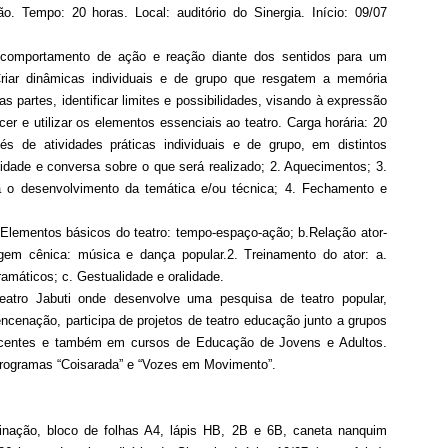
ão. Tempo: 20 horas. Local: auditório do Sinergia. Início: 09/07
m comportamento de ação e reação diante dos sentidos para um
riar dinâmicas individuais e de grupo que resgatem a memória
as partes, identificar limites e possibilidades, visando à expressão
er e utilizar os elementos essenciais ao teatro. Carga horária: 20
és de atividades práticas individuais e de grupo, em distintos
dade e conversa sobre o que será realizado; 2. Aquecimentos; 3.
ra o desenvolvimento da temática e/ou técnica; 4. Fechamento e
.Elementos básicos do teatro: tempo-espaço-ação; b.Relação ator-
gem cênica: música e dança popular.2. Treinamento do ator: a.
ramáticos; c. Gestualidade e oralidade.
Teatro Jabuti onde desenvolve uma pesquisa de teatro popular,
ncenação, participa de projetos de teatro educação junto a grupos
scentes e também em cursos de Educação de Jovens e Adultos.
rogramas “Coisarada” e “Vozes em Movimento”.
ginação, bloco de folhas A4, lápis HB, 2B e 6B, caneta nanquim