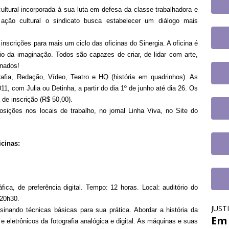
o
DESTAQUES
ltural incorporada à sua luta em defesa da classe trabalhadora e
fe se reúne com a nova coordenadora do Fórum de Carreira do
 ação cultural o sindicato busca estabelecer um diálogo mais
os trabalhos
DESTAQUES
inscrições para mais um ciclo das oficinas do Sinergia. A oficina é
o da imaginação. Todos são capazes de criar, de lidar com arte,
inados!
rafia, Redação, Vídeo, Teatro e HQ (história em quadrinhos). As
11, com Julia ou Detinha, a partir do dia 1º de junho até dia 26. Os
de inscrição (R$ 50,00).
sições nos locais de trabalho, no jornal Linha Viva, no Site do
icinas:
áfica, de preferência digital. Tempo: 12 horas. Local: auditório do
 20h30.
JUST
ensinando técnicas básicas para sua prática. Abordar a história da
Em 
 e eletrônicos da fotografia analógica e digital. As máquinas e suas