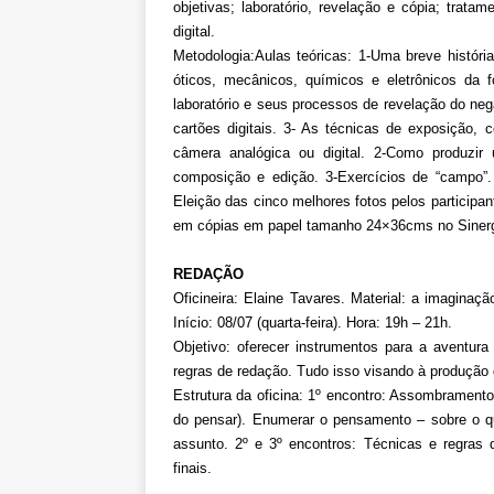
objetivas; laboratório, revelação e cópia; trata
digital.
Metodologia:Aulas teóricas: 1-Uma breve história
óticos, mecânicos, químicos e eletrônicos da fo
laboratório e seus processos de revelação do nega
cartões digitais. 3- As técnicas de exposição
câmera analógica ou digital. 2-Como produzir 
composição e edição. 3-Exercícios de “campo”. 
Eleição das cinco melhores fotos pelos participa
em cópias em papel tamanho 24×36cms no Sinergia
REDAÇÃO
Oficineira: Elaine Tavares. Material: a imaginaç
Início: 08/07 (quarta-feira). Hora: 19h – 21h.
Objetivo: oferecer instrumentos para a aventur
regras de redação. Tudo isso visando à produção 
Estrutura da oficina: 1º encontro: Assombrament
do pensar). Enumerar o pensamento – sobre o q
assunto. 2º e 3º encontros: Técnicas e regras 
finais.