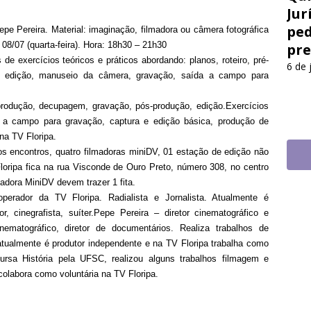
Jur
ped
epe Pereira. Material: imaginação, filmadora ou câmera fotográfica
: 08/07 (quarta-feira). Hora: 18h30 – 21h30
pre
de exercícios teóricos e práticos abordando: planos, roteiro, pré-
6 de 
, edição, manuseio da câmera, gravação, saída a campo para
é-produção, decupagem, gravação, pós-produção, edição.Exercícios
 a campo para gravação, captura e edição básica, produção de
na TV Floripa.
os encontros, quatro filmadoras miniDV, 01 estação de edição não
Floripa fica na rua Visconde de Ouro Preto, número 308, no centro
madora MiniDV devem trazer 1 fita.
operador da TV Floripa. Radialista e Jornalista. Atualmente é
 cinegrafista, suíter.Pepe Pereira – diretor cinematográfico e
inematográfico, diretor de documentários. Realiza trabalhos de
tualmente é produtor independente e na TV Floripa trabalha como
ursa História pela UFSC, realizou alguns trabalhos filmagem e
 colabora como voluntária na TV Floripa.