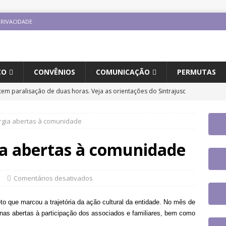
PRIVACIDADE
CO
CONVÊNIOS
COMUNICAÇÃO
PERMUTAS
tem paralisação de duas horas. Veja as orientações do Sintrajusc
ergia abertas à comunidade
ão cancela debate sobre regulamentação da convenção da OIT
ESTAQUES
ia abertas à comunidade
o e carreira: CNJ aprova proposta orçamentária para 2027 com
ntrajusc faz mobilização dia 13/8 pela derrubada do Veto 45/2025
s
Comentários desativados
to que marcou a trajetória da ação cultural da entidade. No mês de
jusc participará do 20º Encontro Nacional de Aposentados e
icinas abertas à participação dos associados e familiares, bem como