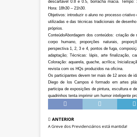
descartável 0.8 e 0.5, borracha macia. Tempo: 36
Hora: 18h30 – 21h30.
Objetivos: introduzir o aluno no processo criativ
utilizadas e das técnicas tradicionais de desenho
próprios.
ConteúdoAbordagem dos conteúdos: criação de ro
corpo humano, proporções naturais, proporçõ
perspectiva 1, 2, 3 e 4, pontos de fuga, composiç
adaptação; Técnicas: lápis, arte finalização, c
Coloração: aquarela, guache, acrílica; Inicializaç
revista com os HQs produzidos na oficina.
Os participantes devem ter mais de 12 anos de id
Diego de los Campos é formado em artes plás
participa de exposições de pintura, escultura e 
quadrinhos tenta imprimir um humor inteligente p
ANTERIOR
A Greve dos Previdenciários está mantida!