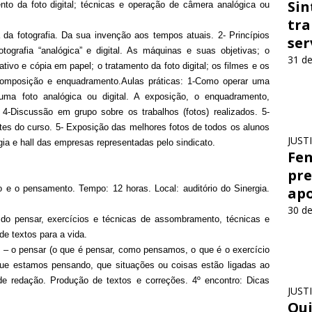
Sin
mento da foto digital; técnicas e operação de câmera analógica ou
tra
 da fotografia. Da sua invenção aos tempos atuais. 2- Princípios
ser
tografia “analógica” e digital. As máquinas e suas objetivas; o
31 de
tivo e cópia em papel; o tratamento da foto digital; os filmes e os
, composição e enquadramento.Aulas práticas: 1-Como operar uma
uma foto analógica ou digital. A exposição, o enquadramento,
4-Discussão em grupo sobre os trabalhos (fotos) realizados. 5-
ntes do curso. 5- Exposição das melhores fotos de todos os alunos
JUST
 e hall das empresas representadas pelo sindicato.
Fen
pre
ão e o pensamento. Tempo: 12 horas. Local: auditório do Sinergia.
apo
30 de
a do pensar, exercícios e técnicas de assombramento, técnicas e
de textos para a vida.
o – o pensar (o que é pensar, como pensamos, o que é o exercício
ue estamos pensando, que situações ou coisas estão ligadas ao
de redação. Produção de textos e correções. 4º encontro: Dicas
JUST
Qui