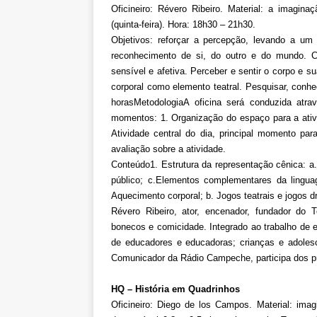
Oficineiro: Révero Ribeiro. Material: a imaginaç
(quinta-feira). Hora: 18h30 – 21h30.
Objetivos: reforçar a percepção, levando a u
reconhecimento de si, do outro e do mundo. C
sensível e afetiva. Perceber e sentir o corpo e su
corporal como elemento teatral. Pesquisar, conhec
horasMetodologiaA oficina será conduzida atrav
momentos: 1. Organização do espaço para a ativi
Atividade central do dia, principal momento pa
avaliação sobre a atividade.
Conteúdo1. Estrutura da representação cênica: a
público; c.Elementos complementares da lingua
Aquecimento corporal; b. Jogos teatrais e jogos d
Révero Ribeiro, ator, encenador, fundador do 
bonecos e comicidade. Integrado ao trabalho de e
de educadores e educadoras; crianças e adole
Comunicador da Rádio Campeche, participa dos p
HQ – História em Quadrinhos
Oficineiro: Diego de los Campos. Material: ima