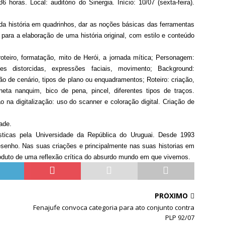
 horas. Local: auditório do Sinergia. Início: 10/07 (sexta-feira).
o da história em quadrinhos, dar as noções básicas das ferramentas
 para a elaboração de uma história original, com estilo e conteúdo
teiro, formatação, mito de Herói, a jornada mítica; Personagem:
es distorcidas, expressões faciais, movimento; Background:
ão de cenário, tipos de plano ou enquadramentos; Roteiro: criação,
aneta nanquim, bico de pena, pincel, diferentes tipos de traços.
ão na digitalização: uso do scanner e coloração digital. Criação de
ade.
ticas pela Universidade da República do Uruguai. Desde 1993
desenho. Nas suas criações e principalmente nas suas historias em
roduto de uma reflexão crítica do absurdo mundo em que vivemos.
PRÓXIMO
Fenajufe convoca categoria para ato conjunto contra
PLP 92/07