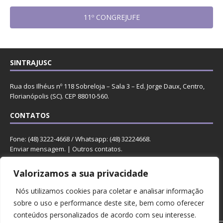
11º CONGREJUFE
SINTRAJUSC
Rua dos Ilhéus nº 118 Sobreloja – Sala 3 – Ed. Jorge Daux, Centro,
Florianópolis (SC). CEP 88010-560.
CONTATOS
Fone: (48) 3222-4668 / Whatsapp: (48) 32224668.
Enviar mensagem
. |
Outros contatos
.
REDES
Valorizamos a sua privacidade
Nós utilizamos cookies para coletar e analisar informação
sobre o uso e performance deste site, bem como oferecer
conteúdos personalizados de acordo com seu interesse.