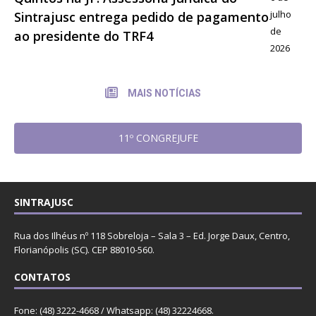
julho
Sintrajusc entrega pedido de pagamento
de
ao presidente do TRF4
2026
MAIS NOTÍCIAS
11º CONGREJUFE
SINTRAJUSC
Rua dos Ilhéus nº 118 Sobreloja – Sala 3 – Ed. Jorge Daux, Centro,
Florianópolis (SC). CEP 88010-560.
CONTATOS
Fone: (48) 3222-4668 / Whatsapp: (48) 32224668.