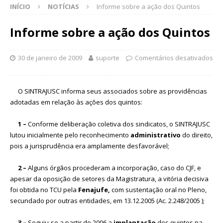
INÍCIO
NOTÍCIAS
Informe sobre a ação dos Quintos
Informe sobre a ação dos Quintos
30 de janeiro de 2009
suporte
Comentários desativados
O SINTRAJUSC informa seus associados sobre as providências
adotadas em relação às ações dos quintos:
1 –
Conforme deliberação coletiva dos sindicatos, o SINTRAJUSC
lutou inicialmente pelo reconhecimento
administrativo
do direito,
pois a jurisprudência era amplamente desfavorável;
2 –
Alguns órgãos procederam a incorporação, caso do CJF, e
apesar da oposição de setores da Magistratura, a vitória decisiva
foi obtida no TCU pela
Fenajufe,
com sustentação oral no Pleno,
secundado por outras entidades, em 13.12.2005 (Ac. 2.248/2005 );
3 –
Seguiu-se a partir de 2006 a
implantação
dos quintos na