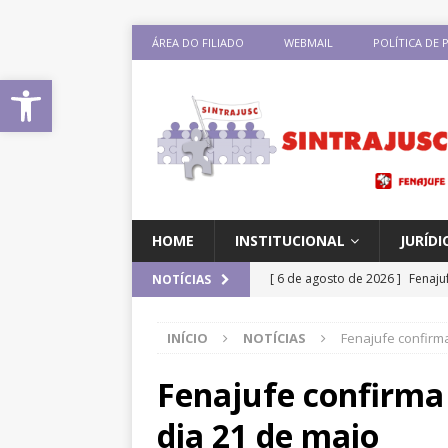
ÁREA DO FILIADO
WEBMAIL
POLÍTICA DE 
Abrir a barra de ferramentas
HOME
INSTITUCIONAL
JURÍDI
[ 6 de agosto de 2026 ]
Fenaju
NOTÍCIAS
CNJ para tratar da retomada d
INÍCIO
NOTÍCIAS
Fenajufe confirm
[ 5 de agosto de 2026 ]
Dia 13
DESTAQUES
Fenajufe confirma
[ 5 de agosto de 2026 ]
CNJ ex
dia 21 de maio