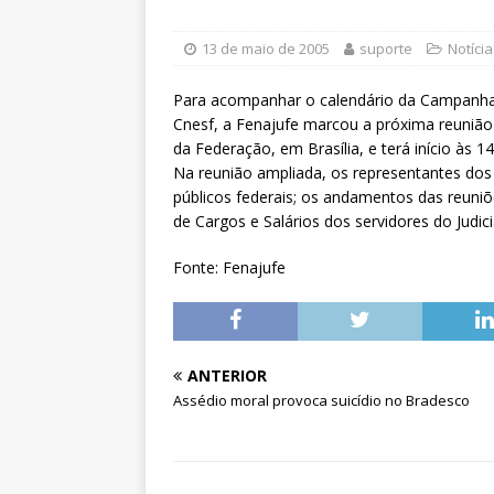
magistrados e possibilita per
[ 3 de agosto de 2026 ]
Baixe 
13 de maio de 2005
suporte
Notícia
disponíveis
DESTAQUES
Para acompanhar o calendário da Campanha Sa
[ 6 de agosto de 2026 ]
II Enc
Cnesf, a Fenajufe marcou a próxima reunião
da Federação, em Brasília, e terá início às 14
filiado ao Sintrajusc
DESTAQ
Na reunião ampliada, os representantes dos 
públicos federais; os andamentos das reuni
de Cargos e Salários dos servidores do Judici
Fonte: Fenajufe
ANTERIOR
Assédio moral provoca suicídio no Bradesco