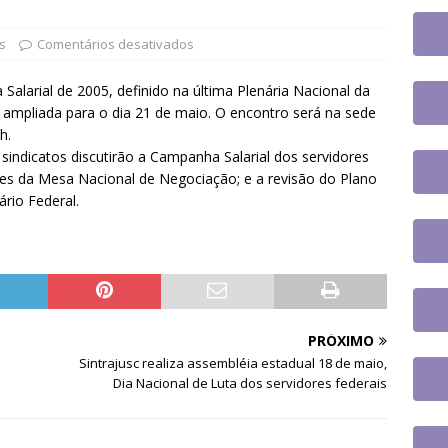
da do cargo
DESTAQUES
o aplicativo do Sintrajusc e conheça as funcionalidades
s
Comentários desativados
larial de 2005, definido na última Plenária Nacional da
ontro Direito LGBTQIA+ e Justiça terá participação de servidor
 ampliada para o dia 21 de maio. O encontro será na sede
h.
UES
sindicatos discutirão a Campanha Salarial dos servidores
ões da Mesa Nacional de Negociação; e a revisão do Plano
ário Federal.
PRÓXIMO
Sintrajusc realiza assembléia estadual 18 de maio,
Dia Nacional de Luta dos servidores federais