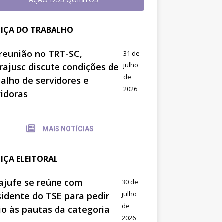
TIÇA DO TRABALHO
reunião no TRT-SC,
31 de
julho
trajusc discute condições de
de
balho de servidores e
2026
vidoras
MAIS NOTÍCIAS
TIÇA ELEITORAL
ajufe se reúne com
30 de
julho
sidente do TSE para pedir
de
io às pautas da categoria
2026