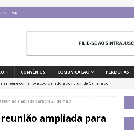
PRIVACIDADE
CO
CONVÊNIOS
COMUNICAÇÃO
PERMUTAS
fe se reúne com a nova coordenadora do Fórum de Carreira do
os trabalhos
DESTAQUES
a reunião ampliada para dia 21 de maio
 tem paralisação de duas horas. Veja as orientações do Sintrajusc
 reunião ampliada para
tingue aposentadoria compulsória como punição máxima para