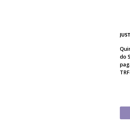
JUS
Quin
do 
pag
TRF