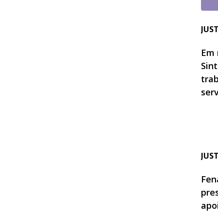
JUS
Em 
Sin
tra
ser
JUS
Fen
pre
apo