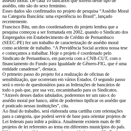
assédio moral. De cada 10 bancários que sofrem desse tipo de
assédio, oito são do sexo feminino.
Esses dados são confirmados no projeto de pesquisa “Assédio Moral
na Categoria Bancária: uma experiência no Brasil”, lançado
recentemente.
Francisco Bitu, um dos coordenadores do projeto lembra que a
pesquisa começou a ser formatada em 2002, quando o Sindicato dos
Empregados em Estabelecimento de Crédito de Pernambuco
(SEEC-PE) fez um trabalho de caracterização de assédio moral
como acidente de trabalho. “A Previdência Social aceitou nossa tese
e começamos a trabalhar. Hoje o projeto é coordenado pelo
Sindicato de Pernambuco, em parceria com a CNB-CUT, com o
financiamento do Fundo para Igualdade de Gênero-FIG, que é uma
entidade canadense”, destaca.
O primeiro passo do projeto foi a realização de oficinas de
sensibilização, que ocorreram em vários Estados. O segundo passo
será o envio de questionários para as federações de bancários de
todo o país que, por sua vez, encaminharão para os Sindicatos.
“Através desses dados tabulados, poderemos ter um raio-x do
assédio moral por banco, além de podermos tipificar os assédio que
é praticado nessas instituições”, cita.
Ao final do trabalho, será elaborada uma cartilha com orientações
para a categoria, que poderá servir de base para orientar projetos de
Lei federais para inibir a prática. Atualmente existem mais de 80
projetos de lei referentes ao tema em diferentes municípios do país.