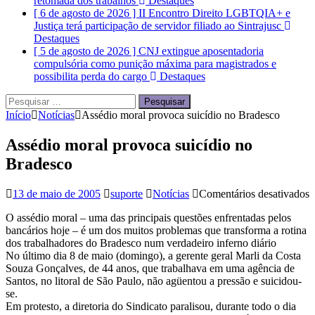
retomada dos trabalhos
Destaques
[ 6 de agosto de 2026 ]
II Encontro Direito LGBTQIA+ e
Justiça terá participação de servidor filiado ao Sintrajusc
Destaques
[ 5 de agosto de 2026 ]
CNJ extingue aposentadoria
compulsória como punição máxima para magistrados e
possibilita perda do cargo
Destaques
Pesquisar
por:
Início
Notícias
Assédio moral provoca suicídio no Bradesco
Assédio moral provoca suicídio no
Bradesco
13 de maio de 2005
suporte
Notícias
Comentários desativados
A
O assédio moral – uma das principais questões enfrentadas pelos
m
bancários hoje – é um dos muitos problemas que transforma a rotina
p
dos trabalhadores do Bradesco num verdadeiro inferno diário
s
No último dia 8 de maio (domingo), a gerente geral Marli da Costa
n
Souza Gonçalves, de 44 anos, que trabalhava em uma agência de
B
Santos, no litoral de São Paulo, não agüentou a pressão e suicidou-
se.
Em protesto, a diretoria do Sindicato paralisou, durante todo o dia