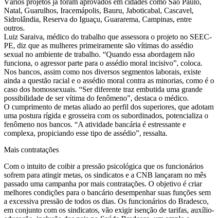
Vários projetos já foram aprovados em cidades como São Paulo,
Natal, Guarulhos, Iracemápolis, Bauru, Jaboticabal, Cascavel,
Sidrolândia, Reserva do Iguaçu, Guararema, Campinas, entre
outros.
Luiz Saraiva, médico do trabalho que assessora o projeto no SEEC-
PE, diz que as mulheres primeiramente são vítimas do assédio
sexual no ambiente de trabalho. “Quando essa abordagem não
funciona, o agressor parte para o assédio moral incisivo”, coloca.
Nos bancos, assim como nos diversos segmentos laborais, existe
ainda a questão racial e o assédio moral contra as minorias, como é o
caso dos homossexuais. “Ser diferente traz embutida uma grande
possibilidade de ser vítima do fenômeno”, destaca o médico.
O cumprimento de metas aliado ao perfil dos superiores, que adotam
uma postura rígida e grosseira com os subordinados, potencializa o
fenômeno nos bancos. “A atividade bancária é estressante e
complexa, propiciando esse tipo de assédio”, ressalta.
Mais contratações
Com o intuito de coibir a pressão psicológica que os funcionários
sofrem para atingir metas, os sindicatos e a CNB lançaram no mês
passado uma campanha por mais contratações. O objetivo é criar
melhores condições para o bancário desempenhar suas funções sem
a excessiva pressão de todos os dias. Os funcionários do Bradesco,
em conjunto com os sindicatos, vão exigir isenção de tarifas, auxílio-