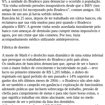
9/5, a unidade do Bradesco para denunciar o ocorrido à população.
“Ela vinha sofrendo pressões insuportáveis desde que o BBV (seu
antigo banco) foi incorporado pelo Bradesco”, contam amigos. Há
menos de um ano já havia sofrido infarto.
Bancária há 25 anos, depois de ter trabalhado em vários bancos, ela
reclamava que sua vida mudou para pior quando o Bradesco
adquiriu o BBV. A gerente vinha sendo assediada moralmente pelo
banco com ameaças de demissão para cumprir metas impossíveis e
agora, por um crime que não cometeu. Por isso, fazia
acompanhamento médico utilizando antidepressivos.
Fábrica de doentes
A morte de Marli é o desfecho mais dramático de uma rotina infernal
que persegue os trabalhadores do Bradesco pelo país afora.
Os sindicatos de bancários denunciam que, apesar de ser o banco
com o maior índice de crescimento e lucratividade no país —teve
lucro no primeiro trimestre de R$ 1,205 bilhão, o dobro do
registrado em igual período do ano passado e 14% superior ao
ganho dos três últimos meses de 2004— o Bradesco não abre mão
de ser também o campeão em ganância e exploração de funcionários
adotando práticas que incluem sobrecarga de trabalho, pressão de
chefia para cumprimento de metas e para não fazer horas extras, o
que significa trabalhar em ritmo alucinante, sem falar no medo
constante de ser o próximo da lista dos demitidos.