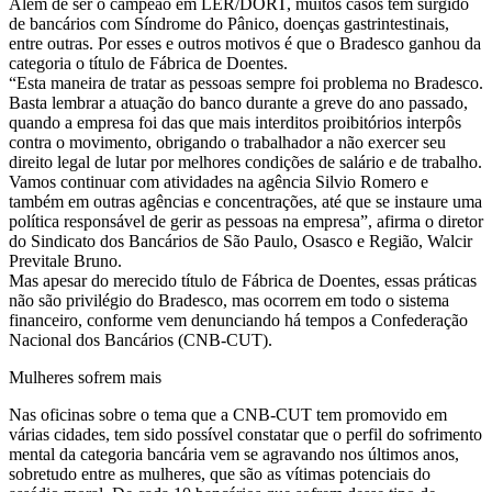
Além de ser o campeão em LER/DORT, muitos casos tem surgido
de bancários com Síndrome do Pânico, doenças gastrintestinais,
entre outras. Por esses e outros motivos é que o Bradesco ganhou da
categoria o título de Fábrica de Doentes.
“Esta maneira de tratar as pessoas sempre foi problema no Bradesco.
Basta lembrar a atuação do banco durante a greve do ano passado,
quando a empresa foi das que mais interditos proibitórios interpôs
contra o movimento, obrigando o trabalhador a não exercer seu
direito legal de lutar por melhores condições de salário e de trabalho.
Vamos continuar com atividades na agência Silvio Romero e
também em outras agências e concentrações, até que se instaure uma
política responsável de gerir as pessoas na empresa”, afirma o diretor
do Sindicato dos Bancários de São Paulo, Osasco e Região, Walcir
Previtale Bruno.
Mas apesar do merecido título de Fábrica de Doentes, essas práticas
não são privilégio do Bradesco, mas ocorrem em todo o sistema
financeiro, conforme vem denunciando há tempos a Confederação
Nacional dos Bancários (CNB-CUT).
Mulheres sofrem mais
Nas oficinas sobre o tema que a CNB-CUT tem promovido em
várias cidades, tem sido possível constatar que o perfil do sofrimento
mental da categoria bancária vem se agravando nos últimos anos,
sobretudo entre as mulheres, que são as vítimas potenciais do