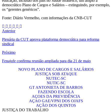
educação, inclusão dos pais no Saúde Bradesco, um amplo a
democrático Plano de Cargos e Salários – extinguindo, por exemplo,
os “gerentes genéricos”.
Fonte: Diário Vermelho, com informações da CNB-CUT
Anterior
Plenária da CUT aprova plataforma democrática para reforma
sindical
Próximo
Fenajufe confirma reunião ampliada para dia 21 de maio
NOVO PLANO DE CARGOS E SALÁRIOS
JUSTIÇA SOB ATAQUE
NUTEC-SC
NUTIC-SC
GT ANTONIETA DE BARROS
FAZENDO ESCOLA
AÇOES DA PREVIDÊNCIA
AÇAO GAE/VPNI DOS OJAFS
AÇÃO DOS QUINTOS
JUSTIÇA DO TRABALHO