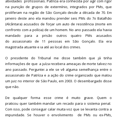
atividades profissionais. Patrícia era conhecida por agir com rigor
na punição de grupos de extermínio, integrados por PMs, que
proliferam na região de São Gonçalo desde a década de 70. Em
janeiro deste ano ela mandou prender seis PMs do 7o Batalhão
(Alcântara) acusados de forjar um auto de resistência (morte em
confronto com a polícia) de um homem. No ano passado ela havia
mandado para a prisão outros quatro PMs acusados
do assassinato de 11 pessoas em São Gonçalo. Ela era
magistrada atuante e ia até ao local dos crimes.
O presidente do Tribunal me disse também que já tinha
informações de que a juíza recebera ameaças de morte talvez no
ano passado. Perguntei a ele se vê alguma semelhança entre o
assassinato de Patrícia e a ação do crime organizado que matou
um juiz no interior de São Paulo, em 2003. O desembargado disse
que não.
De qualquer forma esse crime é muito grave. Quem o
praticou quer também mandar um recado para o sistema penal.
Com isso, pode conseguir calar muita voz que se levanta contra a
impunidade. Se houver o envolvimento de PMs ou ex-PMs,