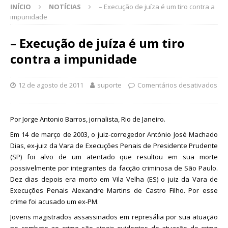
INÍCIO
NOTÍCIAS
– Execução de juíza é um tiro contra a
impunidade
– Execução de juíza é um tiro
contra a impunidade
12 de agosto de 2011
suporte
Comentários desativados
Por Jorge Antonio Barros, jornalista, Rio de Janeiro.
Em 14 de março de 2003, o juiz-corregedor António José Machado
Dias, ex-juiz da Vara de Execuções Penais de Presidente Prudente
(SP) foi alvo de um atentado que resultou em sua morte
possivelmente por integrantes da facção criminosa de São Paulo.
Dez dias depois era morto em Vila Velha (ES) o juiz da Vara de
Execuções Penais Alexandre Martins de Castro Filho. Por esse
crime foi acusado um ex-PM.
Jovens magistrados assassinados em represália por sua atuação
no combate ao crime são sinais evidentes de atuação do crime