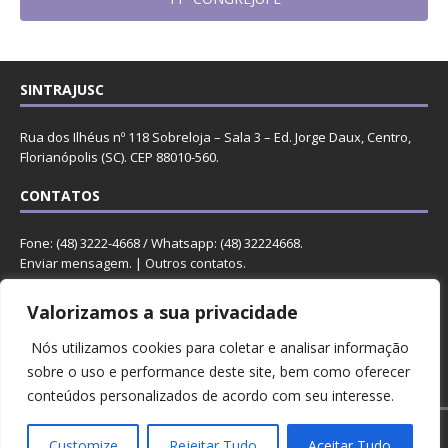
SINTRAJUSC
Rua dos Ilhéus nº 118 Sobreloja – Sala 3 – Ed. Jorge Daux, Centro,
Florianópolis (SC). CEP 88010-560.
CONTATOS
Fone: (48) 3222-4668 / Whatsapp: (48) 32224668.
Enviar mensagem
. |
Outros contatos
.
REDES
Valorizamos a sua privacidade
Nós utilizamos cookies para coletar e analisar informação
sobre o uso e performance deste site, bem como oferecer
conteúdos personalizados de acordo com seu interesse.
Copyright © 2023 Sintrajusc.
Customize
Rejeitar Tudo
Aceitar Tudo