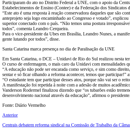
Participaram do ato no Distrito Federal a UNE, com o apoio da Cent
Estabelecimentos de Ensino (Contee) e da Federação dos Sindicatos d
“Este ato é uma resposta à reação conservadora daqueles que são contr
anteprojeto seja logo encaminhado ao Congresso e votado”, explicou 
superior conectado com o país. “Não temos uma postura irresponsável 
todos”, comenta Leandro Cerqueira.
Para o vice-presidente da Ubes em Brasília, Leandro Nunes, a manife
gente lutando por todos”, disse.
Santa Catarina marca presença no dia de Paralisação da UNE
Em Santa Catarina, o DCE – Unidavi de Rio do Sul realizou nesta terç
O curso de enfermagem, o mais caro da Unidavi com mensalidades qu
“A educação não pode ser encarada como serviço, e sim como direito,
sentar e só ficar olhando a reforma acontecer, temos que participar!
“O estudante tem que participar desses atos, porque não vai ser o re
A manifestação foi repetida à noite com a adesão de muitos acadêmic
Vanderson Rodermel finalizou dizendo que “os tubarões estão tremendo
desenvolvimento nacional através da educação”, afirmou o presidente.
Fonte: Diário Vermelho
Anterior
Centrais debatem reforma sindical na Comissão de Trabalho da Câma