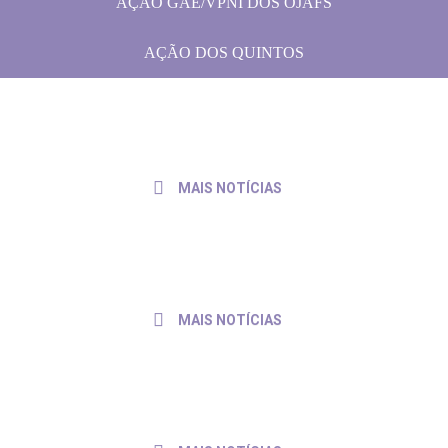
AÇAO GAE/VPNI DOS OJAFS
AÇÃO DOS QUINTOS
rabalho de servidores e servidoras
31 de julho de 2026
MAIS NOTÍCIAS
io às pautas da categoria
30 de julho de 2026
MAIS NOTÍCIAS
ga pedido de pagamento ao presidente do TRF4
6 de julho de 20