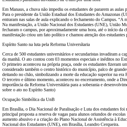
Estudantes paralisam atividades na Ufam por uma hora
Em Manaus, a chuva não impediu os estudantes de pararem as aulas pa
Para o presidente da União Estadual dos Estudantes do Amazonas (UE
entraram nas salas de aula explicando o fechamento do Campus. “A mobi
Na manifestação, a União Nacional dos Estudantes (UNE), União Muni
fecharam o campus, por aproximadamente uma hora, até o início da chu
manifestação criou um fato político e chamou atenção dos estudantes p
Espírito Santo na luta pela Reforma Universítaria
Cerca de 500 estudantes universitários e secundaristas invadiram a 
da manhã. O ato contou com 03 momentos especiais e inéditos no Est
O primeiro aconteceu na própria praça, onde os estudantes fizeram u
considerado também o centro histórico do município, palco de grandes 
deitando no chão, simbolizando a morte da educação superior na era 
O terceiro e último momento, aconteceu no encerramento, onde a Dir
importância da Reforma Universitária para a soberania e desenvolvim
sobre o ato no Espírito Santo)
Ocupação Simbólica da UnB
Em Brasília, o Dia Nacional de Paralisação e Luta dos estudantes fo
principal proposta a reserva de vagas para alunos oriundos de escolas
aumento abusivo e a criação do Plano Nacional de Assistência à Educa
Nacional dos Estudantes (UNE), em Brasília, Leandro Cerqueira.