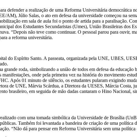
ra defender a realização de uma Reforma Universitária democrática no
E/AM), Júlio Salas, o ato em defesa da universidade começou na sema
lização em sala de aula foi o ponto de artida para a paralisação. Cons
cipal dos Estudantes Secundaristas (Umes), União Brasileiras dos Es
va. “Depois não teve como continuar. O pessoal parou para ouvir, mas 
ara a reforma universitária.
capital do Espírito Santo. A passeata, organizada pela UNE, UBES, UE
ado.
ma grande roda, simbolizando a união de todos em defesa da educação b
manifestações, onde pela primeira vez na história do movimento estudan
FHC. Após 01 minuto de silêncio, os estudantes pularam exigindo mudan
etora de UNE, Márvia Scárdua, a Diretora da UESES, Márcia Costa, ju
ento brasileiro, em seguida de mão dadas cantaram o Hino Nacional, s
i realizado com uma tomada simbólica da Universidade de Brasília (UnB
 públicas. Também foi levantada a bandeira de criação de uma política d
ção. “Não dá para pensar em Reforma Universitária sem uma política de