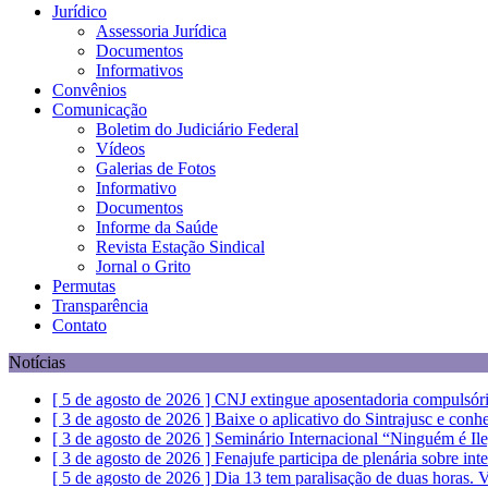
Jurídico
Assessoria Jurídica
Documentos
Informativos
Convênios
Comunicação
Boletim do Judiciário Federal
Vídeos
Galerias de Fotos
Informativo
Documentos
Informe da Saúde
Revista Estação Sindical
Jornal o Grito
Permutas
Transparência
Contato
Notícias
[ 5 de agosto de 2026 ]
CNJ extingue aposentadoria compulsóri
[ 3 de agosto de 2026 ]
Baixe o aplicativo do Sintrajusc e conh
[ 3 de agosto de 2026 ]
Seminário Internacional “Ninguém é Il
[ 3 de agosto de 2026 ]
Fenajufe participa de plenária sobre int
[ 5 de agosto de 2026 ]
Dia 13 tem paralisação de duas horas. V