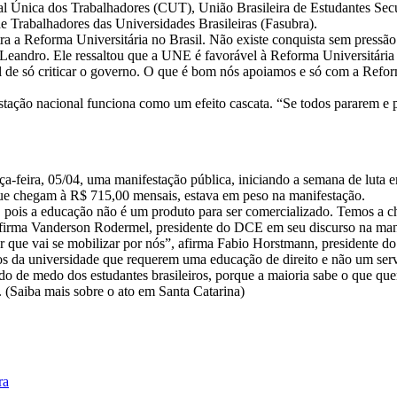
ral Única dos Trabalhadores (CUT), União Brasileira de Estudantes Se
e Trabalhadores das Universidades Brasileiras (Fasubra).
a a Reforma Universitária no Brasil. Não existe conquista sem pressão p
Leandro. Ele ressaltou que a UNE é favorável à Reforma Universitária 
de só criticar o governo. O que é bom nós apoiamos e só com a Reforma
stação nacional funciona como um efeito cascata. “Se todos pararem e p
a-feira, 05/04, uma manifestação pública, iniciando a semana de luta 
e chegam à R$ 715,00 mensais, estava em peso na manifestação.
 pois a educação não é um produto para ser comercializado. Temos a c
” afirma Vanderson Rodermel, presidente do DCE em seu discurso na man
itor que vai se mobilizar por nós”, afirma Fabio Horstmann, presidente
os da universidade que requerem uma educação de direito e não um serv
 de medo dos estudantes brasileiros, porque a maioria sabe o que quer!
 (Saiba mais sobre o ato em Santa Catarina)
ra