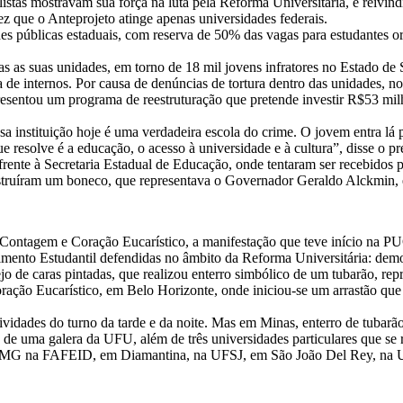
stas mostravam sua força na luta pela Reforma Universitária, e reivin
 que o Anteprojeto atinge apenas universidades federais.
es públicas estaduais, com reserva de 50% das vagas para estudantes or
s suas unidades, em torno de 18 mil jovens infratores no Estado de S
de internos. Por causa de denúncias de tortura dentro das unidades, n
esentou um programa de reestruturação que pretende investir R$53 mil
 instituição hoje é uma verdadeira escola do crime. O jovem entra lá p
ue resolve é a educação, o acesso à universidade e à cultura”, disse o
 frente à Secretaria Estadual de Educação, onde tentaram ser recebidos 
destruíram um boneco, que representava o Governador Geraldo Alckmin, 
tagem e Coração Eucarístico, a manifestação que teve início na PU
ovimento Estudantil defendidas no âmbito da Reforma Universitária: de
o de caras pintadas, que realizou enterro simbólico de um tubarão, re
ação Eucarístico, em Belo Horizonte, onde iniciou-se um arrastão que
vidades do turno da tarde e da noite. Mas em Minas, enterro de tubarão 
 de uma galera da UFU, além de três universidades particulares que s
UEE-MG na FAFEID, em Diamantina, na UFSJ, em São João Del Rey, n