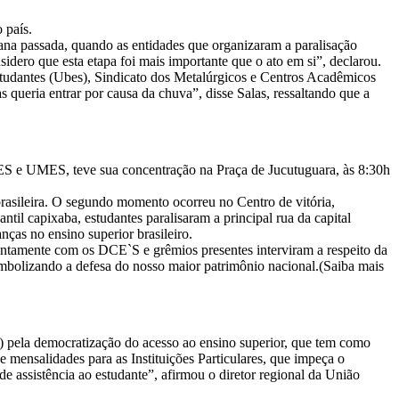
 país.
na passada, quando as entidades que organizaram a paralisação
idero que esta etapa foi mais importante que o ato em si”, declarou.
tudantes (Ubes), Sindicato dos Metalúrgicos e Centros Acadêmicos
queria entrar por causa da chuva”, disse Salas, ressaltando que a
SES e UMES, teve sua concentração na Praça de Jucutuguara, às 8:30h
rasileira. O segundo momento ocorreu no Centro de vitória,
til capixaba, estudantes paralisaram a principal rua da capital
ças no ensino superior brasileiro.
ntamente com os DCE`S e grêmios presentes interviram a respeito da
imbolizando a defesa do nosso maior patrimônio nacional.(Saiba mais
) pela democratização do acesso ao ensino superior, que tem como
e mensalidades para as Instituições Particulares, que impeça o
 assistência ao estudante”, afirmou o diretor regional da União