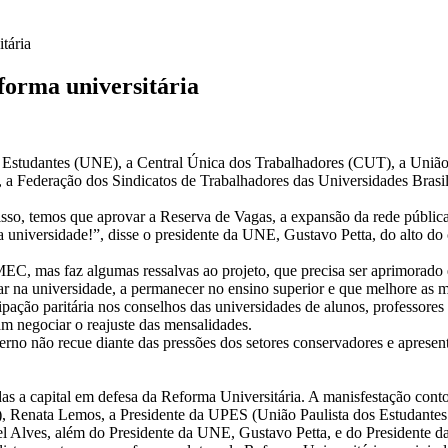
tária
forma universitária
es
 Estudantes (UNE), a Central Única dos Trabalhadores (CUT), a União 
 Federação dos Sindicatos de Trabalhadores das Universidades Brasilei
r isso, temos que aprovar a Reserva de Vagas, a expansão da rede públic
a universidade!”, disse o presidente da UNE, Gustavo Petta, do alto d
C, mas faz algumas ressalvas ao projeto, que precisa ser aprimorado e
ar na universidade, a permanecer no ensino superior e que melhore as mo
ria
icipação paritária nos conselhos das universidades de alunos, professo
am negociar o reajuste das mensalidades.
erno não recue diante das pressões dos setores conservadores e apresent
as a capital em defesa da Reforma Universitária. A manisfestação conto
), Renata Lemos, a Presidente da UPES (União Paulista dos Estudante
el Alves, além do Presidente da UNE, Gustavo Petta, e do Presidente