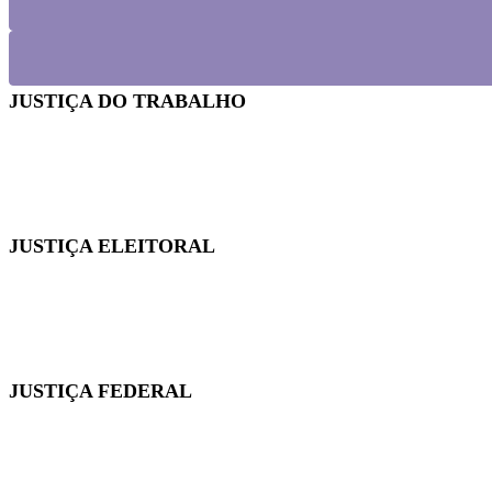
JUSTIÇA DO TRABALHO
Em reunião no TRT-SC, Sintrajusc discute condições de t
JUSTIÇA ELEITORAL
Fenajufe se reúne com presidente do TSE para pedir apo
JUSTIÇA FEDERAL
Quintos na JF: Assessoria Jurídica do Sintrajusc entre