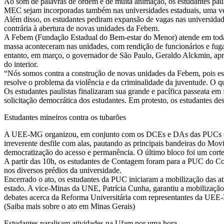
Ao som de palavras de ordem e de muita animação, os estudantes pauli
MEC sejam incorporadas também nas universidades estaduais, uma vez
Além disso, os estudantes pediram expansão de vagas nas universidad
contrária à abertura de novas unidades da Febem.
A Febem (Fundação Estadual do Bem-estar do Menor) atende em todas a
massa aconteceram nas unidades, com rendição de funcionários e fuga 
entanto, em março, o governador de São Paulo, Geraldo Alckmin, apr
do interior.
“Nós somos contra a construção de novas unidades da Febem, pois essa
resolve o problema da violência e da criminalidade da juventude. O q
Os estudantes paulistas finalizaram sua grande e pacífica passeata em
solicitação democrática dos estudantes. Em protesto, os estudantes 
Estudantes mineiros contra os tubarões
A UEE-MG organizou, em conjunto com os DCEs e DAs das PUCs Con
irreverente desfile com alas, pautando as principais bandeiras do M
democratização do acesso e permanência. O último bloco foi um cortej
A partir das 10h, os estudantes de Contagem foram para a PUC do Cor
nos diversos prédios da universidade.
Encerrado o ato, os estudantes da PUC iniciaram a mobilização das ati
estado. A vice-Minas da UNE, Patrícia Cunha, garantiu a mobilização
debates acerca da Reforma Universitária com representantes da 
(Saiba mais sobre o ato em Minas Gerais)