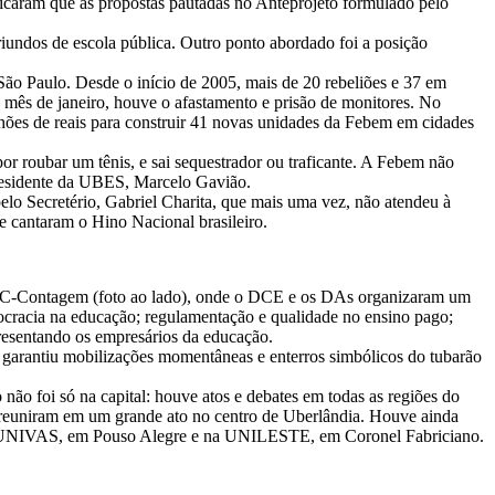
dicaram que as propostas pautadas no Anteprojeto formulado pelo
iundos de escola pública. Outro ponto abordado foi a posição
ão Paulo. Desde o início de 2005, mais de 20 rebeliões e 37 em
o mês de janeiro, houve o afastamento e prisão de monitores. No
hões de reais para construir 41 novas unidades da Febem em cidades
or roubar um tênis, e sai sequestrador ou traficante. A Febem não
 presidente da UBES, Marcelo Gavião.
pelo Secretério, Gabriel Charita, que mais uma vez, não atendeu à
e cantaram o Hino Nacional brasileiro.
C-Contagem (foto ao lado), onde o DCE e os DAs organizaram um
mocracia na educação; regulamentação e qualidade no ensino pago;
presentando os empresários da educação.
 garantiu mobilizações momentâneas e enterros simbólicos do tubarão
não foi só na capital: houve atos e debates em todas as regiões do
e reuniram em um grande ato no centro de Uberlândia. Houve ainda
a UNIVAS, em Pouso Alegre e na UNILESTE, em Coronel Fabriciano.