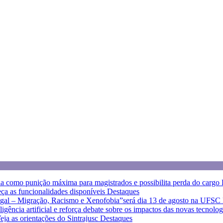
a como punição máxima para magistrados e possibilita perda do cargo
eça as funcionalidades disponíveis
Destaques
egal – Migração, Racismo e Xenofobia”será dia 13 de agosto na UFSC
eligência artificial e reforça debate sobre os impactos das novas tecnolo
eja as orientações do Sintrajusc
Destaques