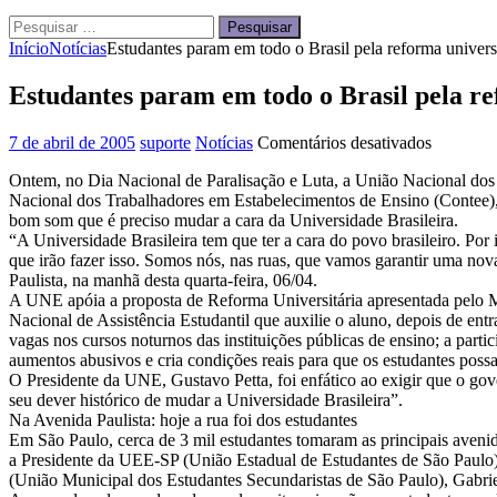
Pesquisar
por:
Início
Notícias
Estudantes param em todo o Brasil pela reforma universi
Estudantes param em todo o Brasil pela re
em
7 de abril de 2005
suporte
Notícias
Comentários desativados
Estudant
Ontem, no Dia Nacional de Paralisação e Luta, a União Nacional dos
param
Nacional dos Trabalhadores em Estabelecimentos de Ensino (Contee), a
em
bom som que é preciso mudar a cara da Universidade Brasileira.
todo
“A Universidade Brasileira tem que ter a cara do povo brasileiro. Po
o
que irão fazer isso. Somos nós, nas ruas, que vamos garantir uma nov
Brasil
Paulista, na manhã desta quarta-feira, 06/04.
pela
A UNE apóia a proposta de Reforma Universitária apresentada pelo ME
reforma
Nacional de Assistência Estudantil que auxilie o aluno, depois de entr
universitá
vagas nos cursos noturnos das instituições públicas de ensino; a part
aumentos abusivos e cria condições reais para que os estudantes poss
O Presidente da UNE, Gustavo Petta, foi enfático ao exigir que o gov
seu dever histórico de mudar a Universidade Brasileira”.
Na Avenida Paulista: hoje a rua foi dos estudantes
Em São Paulo, cerca de 3 mil estudantes tomaram as principais avenid
a Presidente da UEE-SP (União Estadual de Estudantes de São Paulo
(União Municipal dos Estudantes Secundaristas de São Paulo), Gabri