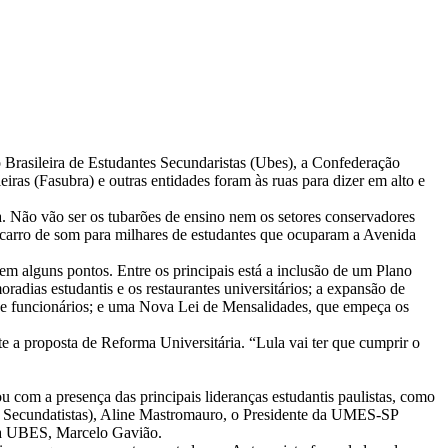
Brasileira de Estudantes Secundaristas (Ubes), a Confederação
ras (Fasubra) e outras entidades foram às ruas para dizer em alto e
a. Não vão ser os tubarões de ensino nem os setores conservadores
o carro de som para milhares de estudantes que ocuparam a Avenida
m alguns pontos. Entre os principais está a inclusão de um Plano
radias estudantis e os restaurantes universitários; a expansão de
res e funcionários; e uma Nova Lei de Mensalidades, que empeça os
e a proposta de Reforma Universitária. “Lula vai ter que cumprir o
u com a presença das principais lideranças estudantis paulistas, como
s Secundatistas), Aline Mastromauro, o Presidente da UMES-SP
 da UBES, Marcelo Gavião.