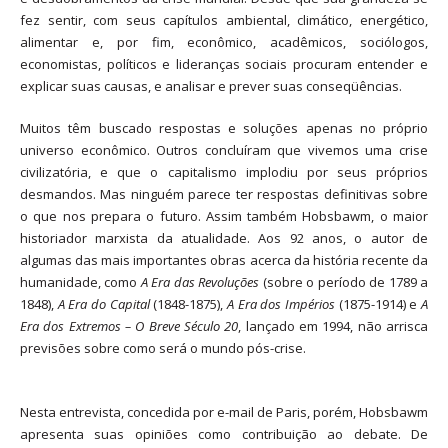
fez sentir, com seus capítulos ambiental, climático, energético,
alimentar e, por fim, econômico, acadêmicos, sociólogos,
economistas, políticos e lideranças sociais procuram entender e
explicar suas causas, e analisar e prever suas conseqüências.
Muitos têm buscado respostas e soluções apenas no próprio
universo econômico. Outros concluíram que vivemos uma crise
civilizatória, e que o capitalismo implodiu por seus próprios
desmandos. Mas ninguém parece ter respostas definitivas sobre
o que nos prepara o futuro. Assim também Hobsbawm, o maior
historiador marxista da atualidade. Aos 92 anos, o autor de
algumas das mais importantes obras acerca da história recente da
humanidade, como
A Era das Revoluções
(sobre o período de 1789 a
1848),
A Era do Capital
(1848-1875),
A Era dos Impérios
(1875-1914) e
A
Era dos Extremos – O Breve Século
20
, lançado em 1994, não arrisca
previsões sobre como será o mundo pós-crise.
Nesta entrevista, concedida por e-mail de Paris, porém, Hobsbawm
apresenta suas opiniões como contribuição ao debate. De