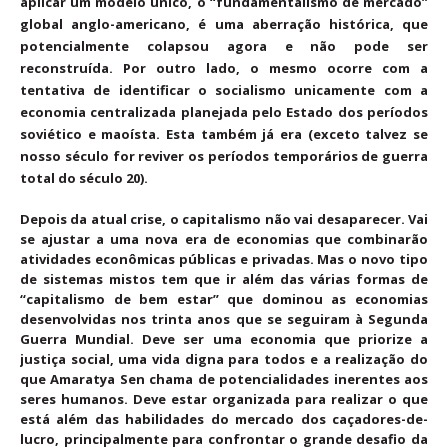
aplicar um modelo único, o “fundamentalismo de mercado”
global anglo-americano, é uma aberração histórica, que
potencialmente colapsou agora e não pode ser
reconstruída. Por outro lado, o mesmo ocorre com a
tentativa de identificar o socialismo unicamente com a
economia centralizada planejada pelo Estado dos períodos
soviético e maoísta. Esta também já era (exceto talvez se
nosso século for reviver os períodos temporários de guerra
total do século 20).
Depois da atual crise, o capitalismo não vai desaparecer. Vai
se ajustar a uma nova era de economias que combinarão
atividades econômicas públicas e privadas. Mas o novo tipo
de sistemas mistos tem que ir além das várias formas de
“capitalismo de bem estar” que dominou as economias
desenvolvidas nos trinta anos que se seguiram à Segunda
Guerra Mundial. Deve ser uma economia que priorize a
justiça social, uma vida digna para todos e a realização do
que Amaratya Sen chama de potencialidades inerentes aos
seres humanos. Deve estar organizada para realizar o que
está além das habilidades do mercado dos caçadores-de-
lucro, principalmente para confrontar o grande desafio da