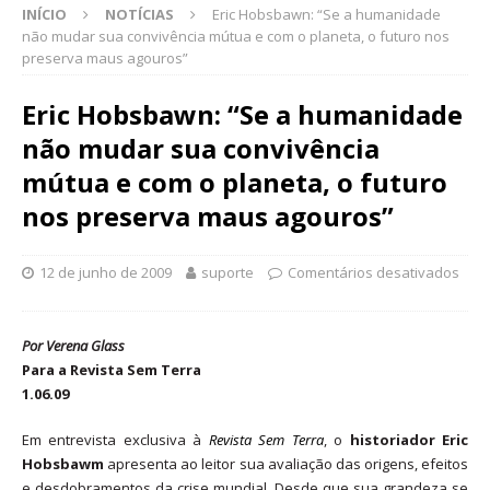
INÍCIO
NOTÍCIAS
Eric Hobsbawn: “Se a humanidade
não mudar sua convivência mútua e com o planeta, o futuro nos
preserva maus agouros”
Eric Hobsbawn: “Se a humanidade
não mudar sua convivência
mútua e com o planeta, o futuro
nos preserva maus agouros”
12 de junho de 2009
suporte
Comentários desativados
Por Verena Glass
Para a Revista Sem Terra
1.06.09
Em entrevista exclusiva à
Revista Sem Terra
, o
historiador Eric
Hobsbawm
apresenta ao leitor sua avaliação das origens, efeitos
e desdobramentos da crise mundial. Desde que sua grandeza se