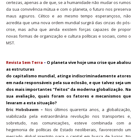
certezas, apenas a de que, se a humanidade não mudar os rumos
da sua convivência mútua e com o planeta, o futuro nos preserva
maus agouros. Cético e ao mesmo tempo esperançoso, não
acredita que uma nova ordem mundial surgirá das cinzas do pós-
crise, mas acha que ainda existem forças capazes de propor
novas formas de organização e cultura políticas e sociais, como o
MST.
Revista Sem Terra
–
O planeta vive hoje uma crise que abalou
as estruturas
do capitalismo mundial, atinge indiscriminadamente atores
em nada responsáveis pela sua eclosão, e que talvez seja um
dos mais importantes “feitos” da moderna globalização. Na
sua avaliação, quais foram os fatores e mecanismos que
levaram a esta situação?
Eric Hobsbawm –
Nos últimos quarenta anos, a globalização,
viabilizada pela extraordinária revolução nos transportes e,
sobretudo, nas comunicações, esteve combinada com a
hegemonia de políticas de Estado neoliberais, favorecendo um
mercado global irrestrito para o capital em busca de lucros. No