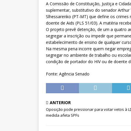
[ 5 de agosto de 2026 ]
CNJ ex
A Comissão de Constituição, Justiça e Cidada
suplementar, substitutivo do senador Arthur 
magistrados e possibilita perd
Slhessarenko (PT-MT) que define os crimes r
doente de Aids (PLS 51/03). A matéria recebe
O projeto prevê detenção, de um a quatro an
segregar a inscrição ou impedir que perma
estabelecimento de ensino de qualquer curso
Na mesma pena incorre quem negar emprego 
segregar no ambiente de trabalho ou escolar
condição de portador do HIV ou de doente de
Fonte: Agência Senado
ANTERIOR
Oposição pode pressionar para votar vetos à L
medida afeta SPFs