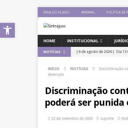
ÁREA DO FILIADO
WEBMAIL
POLÍTICA DE 
Abrir a barra de ferramentas
HOME
INSTITUCIONAL
JURÍDI
[ 6 de agosto de 2026 ]
Dia 13 
NOTÍCIAS
DESTAQUES
INÍCIO
NOTÍCIAS
Discriminação c
[ 6 de agosto de 2026 ]
Sintra
detenção
Pensionistas do Serviço Públic
Discriminação con
[ 6 de agosto de 2026 ]
Fenaju
poderá ser punida
CNJ para tratar da retomada d
[ 6 de agosto de 2026 ]
II Enco
22 de setembro de 2005
suporte
Not
filiado ao Sintrajusc
DESTAQ