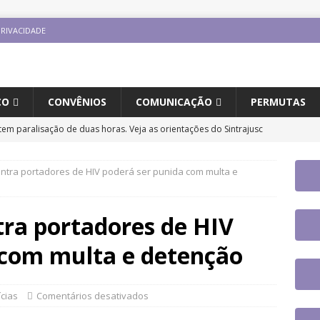
PRIVACIDADE
CO
CONVÊNIOS
COMUNICAÇÃO
PERMUTAS
tem paralisação de duas horas. Veja as orientações do Sintrajusc
ontra portadores de HIV poderá ser punida com multa e
jusc participará do 20º Encontro Nacional de Aposentados e
o
DESTAQUES
tra portadores de HIV
fe se reúne com a nova coordenadora do Fórum de Carreira do
 com multa e detenção
os trabalhos
DESTAQUES
ntro Direito LGBTQIA+ e Justiça terá participação de servidor
ícias
Comentários desativados
UES