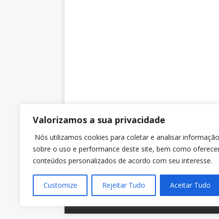
Valorizamos a sua privacidade
SINTRAJUSC
Nós utilizamos cookies para coletar e analisar informaçã
sobre o uso e performance deste site, bem como oferece
Rua dos Ilhéus nº 118 Sobreloja – Sala 3 – Ed. Jo
conteúdos personalizados de acordo com seu interesse.
Daux, Centro, Florianópolis (SC). CEP 88010-560.
Customize
Rejeitar Tudo
Aceitar Tudo
Copyright © 2023 Sintrajusc.