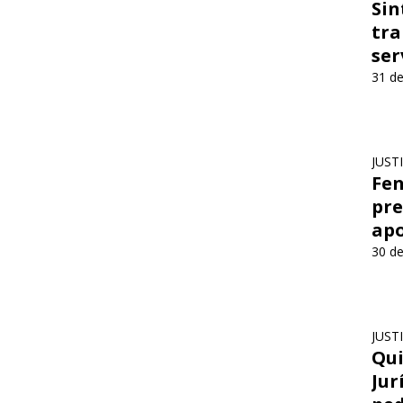
Sin
tra
ser
31 de
JUST
Fen
pre
apo
30 de
JUST
Qui
Jur