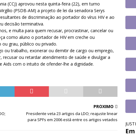
tingue aposentadoria compulsória como punição máxima para
nia (CCJ) aprovou nesta quinta-feira (22), em turno
Virgílio (PSDB-AM) a projeto de lei da senadora Serys
a do cargo
DESTAQUES
esultantes de discriminação ao portador do vírus HIV e ao
u decisão terminativa.
os, e multa para quem recusar, procrastinar, cancelar ou
neça como aluno o portador de HIV em creche ou
 ou grau, público ou privado.
ou trabalho, exonerar ou demitir de cargo ou emprego,
, recusar ou retardar atendimento de saúde e divulgar a
 Aids com o intuito de ofender-lhe a dignidade.
PRÓXIMO
DO;
Presidente veta 23 artigos da LDO; reajuste linear
para SPFs em 2006 está entre os artigos vetados
JUST
Em 