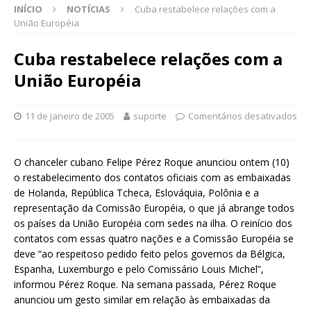
INÍCIO
NOTÍCIAS
Cuba restabelece relações com a
União Européia
Cuba restabelece relações com a
União Européia
11 de janeiro de 2005
suporte
Comentários desativados
O chanceler cubano Felipe Pérez Roque anunciou ontem (10)
o restabelecimento dos contatos oficiais com as embaixadas
de Holanda, República Tcheca, Eslováquia, Polônia e a
representação da Comissão Européia, o que já abrange todos
os países da União Européia com sedes na ilha. O reinício dos
contatos com essas quatro nações e a Comissão Européia se
deve “ao respeitoso pedido feito pelos governos da Bélgica,
Espanha, Luxemburgo e pelo Comissário Louis Michel”,
informou Pérez Roque. Na semana passada, Pérez Roque
anunciou um gesto similar em relação às embaixadas da