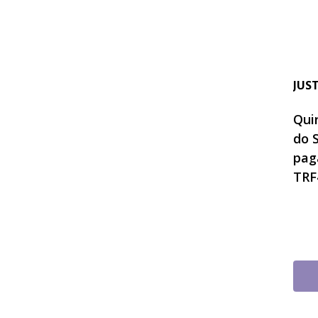
JUS
Quin
do 
pag
TRF