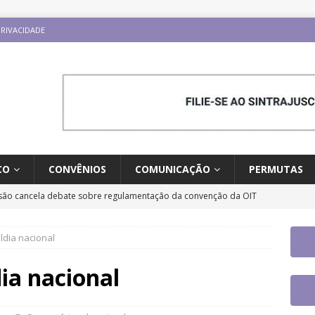
PRIVACIDADE
CO
CONVÊNIOS
COMUNICAÇÃO
PERMUTAS
ão cancela debate sobre regulamentação da convenção da OIT
ESTAQUES
ldia nacional
o e carreira: CNJ aprova proposta orçamentária para 2027 com
ntrajusc faz mobilização dia 13/8 pela derrubada do Veto 45/2025
dia nacional