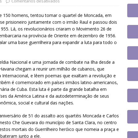
jusc participará do 20º Encontro Nacional de Aposentados e
s
Comentários desativados
o
DESTAQUES
e de 150 homens, tentou tomar o quartel de Moncada, em
fe se reúne com a nova coordenadora do Fórum de Carreira do
-se prisioneiro juntamente com o irmão Raul e passou dois
1955. Lá, os revolucionários criaram o Movimento 26 de
os trabalhos
DESTAQUES
sembarcaria na província de Oriente em dezembro de 1956.
alar uma base guerrilheira para expandir a luta para todo o
 tem paralisação de duas horas. Veja as orientações do Sintrajusc
eldia Nacional e uma jornada de combate na Ilha desde a
avana chegam a reunir um milhão de cubanos, que
a Internacional, e lêem poemas que exaltam a revolução e
também é comemorado em países irmãos latino-americanos,
nária de Cuba. Esta luta é parte da grande batalha em
íses da América Latina e da autodeterminação de seus
onômica, social e cultural das nações.
aniversário de 51 do assalto aos quartéis Moncada e Carlos
esto Che Guevara do município de Santa Clara, no centro
estos mortais do Guerrilheiro heróico que nomeia a praça e
bateram junto a ele.