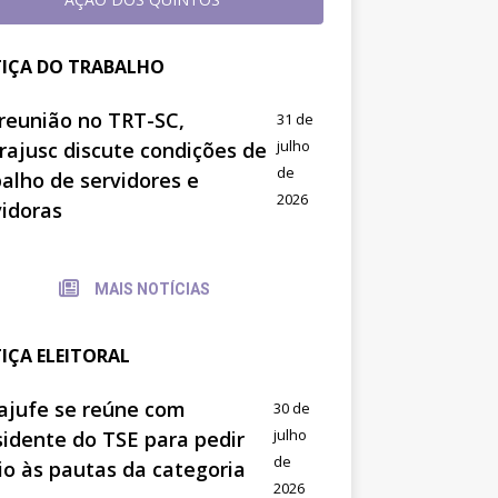
TIÇA DO TRABALHO
reunião no TRT-SC,
31 de
julho
trajusc discute condições de
de
balho de servidores e
2026
vidoras
MAIS NOTÍCIAS
TIÇA ELEITORAL
ajufe se reúne com
30 de
julho
sidente do TSE para pedir
de
io às pautas da categoria
2026