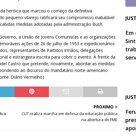
ada heróica que marcou o começo da definitiva
o pequeno vilarejo ratificará seu compromisso inabalável
JUS
escabidas medidas adotadas pela administração Bush.
Em 
o Governo, a União de Jovens Comunistas e as organizações
Sin
moráveis ações de 26 de julho de 1953 e expedicionários
tra
dos, representantes de Partidos irmãos, delegações
ser
al e estrangeira inscrita para cobrir o evento. À frente da
Fidel Castro que pretende, novamente, abordar as medidas
respondendo ao discurso do mandatário norte-americano
onte: Diário Vermelho)
JUS
PRÓXIMO
Fen
dica
CUT realiza marcha em defesa da educação pública
pre
na abertura do FME
apo