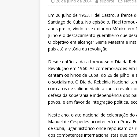
[ 6 de agosto de 2026 ]
Sintra
26 de julho de 2004
suporte
Notícia
Pensionistas do Serviço Públic
Em 26 julho de 1953, Fidel Castro, à frent
[ 6 de agosto de 2026 ]
Fenaju
Santiago de Cuba. No episódio, Fidel tornou
anos preso, vindo a se exilar no México em 
CNJ para tratar da retomada d
Julho e o destacamento guerrilheiro que de
O objetivo era alcançar Sierra Maestra e inst
[ 7 de agosto de 2026 ]
Dia 13
país até a vitória da revolução.
DESTAQUES
Desde então, a data tornou-se o Dia da Reb
Revolução em 1960. As comemorações em H
cantam os hinos de Cuba, do 26 de julho, e 
o socialismo. O Dia da Rebeldia Nacional 
com atos de solidariedade à causa revolucio
defesa da soberania e independência dos pa
povos, e em favor da integração política, ec
Neste ano. o ato nacional de celebração do 
Manuel de Céspedes acontecerá na Praça Ern
de Cuba, lugar histórico onde repousam os r
dos combatentes internacionalistas que com