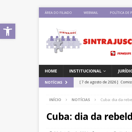
ÁREA DO FILIADO
WEBMAIL
POLÍTICA DE 
Abrir a barra de ferramentas
HOME
INSTITUCIONAL
JURÍDI
[ 7 de agosto de 2026 ]
Comiss
NOTÍCIAS
sobre negociação coletiva
D
INÍCIO
NOTÍCIAS
Cuba: dia da rebe
[ 7 de agosto de 2026 ]
Salári
previsão de reajuste de 8%; Si
Cuba: dia da rebel
DESTAQUES