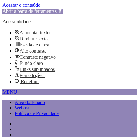
Acessar o conteúdo
Abrir a barra de ferramentas
Acessibilidade
Aumentar texto
Diminuir texto
Escala de cinza
Alto contraste
Contraste negativo
Fundo claro
Links sublinhados
Fonte legível
Redefinir
MENU
Área do Filiado
Webmail
Política de Privacidade
Item
do
Item
menu
do
Item