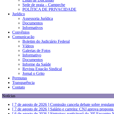
Listas de Discussão
Sede de praia – Campeche
POLÍTICA DE PRIVACIDADE
Jurídico
Assessoria Jurídica
Documentos
Informativos
Convênios
Comunicação
Boletim do Judiciário Federal
Vídeos
Galerias de Fotos
Informativo
Documentos
Informe da Saúde
Revista Estação Sindical
Jornal o Grito
Permutas
Transparência
Contato
Notícias
[ 7 de agosto de 2026 ]
Comissão cancela debate sobre regulam
[ 7 de agosto de 2026 ]
Salário e carreira: CNJ aprova propost
[ 6 de agosto de 2026 ]
Sintrajusc participará do 20º Encontro