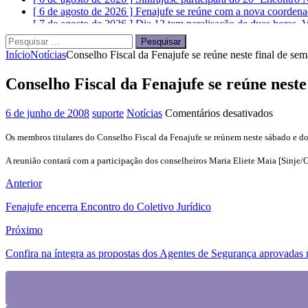
[ 6 de agosto de 2026 ]
Fenajufe se reúne com a nova coordena
[ 7 de agosto de 2026 ]
Dia 13 tem paralisação de duas horas. V
Pesquisar
por:
Início
Notícias
Conselho Fiscal da Fenajufe se reúne neste final de sem
Conselho Fiscal da Fenajufe se reúne neste
em
6 de junho de 2008
suporte
Notícias
Comentários desativados
Consel
Fiscal
Os membros titulares do Conselho Fiscal da Fenajufe se reúnem neste sábado e dom
da
A reunião contará com a participação dos conselheiros Maria Eliete Maia [Sinje/
Fenajuf
se
Anterior
reúne
neste
Fenajufe encerra Encontro do Coletivo Jurídico
final
de
Próximo
semana,
em
Confira na íntegra as propostas dos Agentes de Segurança aprovadas 
Brasília