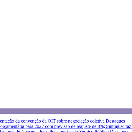
entação da convenção da OIT sobre negociação coletiva
Destaques
a orçamentária para 2027 com previsão de reajuste de 8%; Sintrajusc fa
 Nacional de Aposentados e Pensionistas do Serviço Público
Destaques