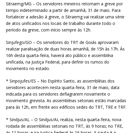
Sitraemg/MG – Os servidores mineiros retomam a greve por
tempo indeterminado a partir de amanhã, 31 de maio. Para
fortalecer a adesão à greve, o Sitraemg vai realizar uma série
de atos unificados nos locais de trabalho durante todo o
período da greve, com início sempre às 12h.
Sinjufego/GO – Os servidores do TRT de Goiás aprovaram
realizar paralisação de duas horas amanhã, de 15h às 17h. Às
16h desta quarta-feira, haverá ato público e assembléia
unificada, na Justiça Federal, para definir os rumos do
movimento no estado.
* Sinpojufes/ES – No Espírito Santo, as assembléias dos
servidores acontecem nesta quarta-feira, 31 de maio, data
indicada para os servidores deflagrarem novamente o
movimento grevista. As assembléias setoriais estão marcadas
para às 12h, em frente aos edifícios sedes do TRT, TRE e TRF.
* Sindjus/AL – O Sindjus/AL realiza, nesta quarta-feira, nova
rodada de assembléias setoriais no TRT, às 9 horas; no TRE,
às 11 horas; e na Justiça Federal às 16 horas. A pauta é a