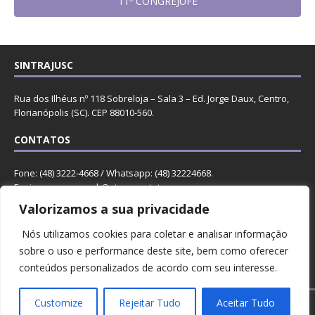
11º CONGREJUFE
SINTRAJUSC
Rua dos Ilhéus nº 118 Sobreloja – Sala 3 – Ed. Jorge Daux, Centro,
Florianópolis (SC). CEP 88010-560.
CONTATOS
Fone: (48) 3222-4668 / Whatsapp: (48) 32224668.
Enviar mensagem
. |
Outros contatos
.
Valorizamos a sua privacidade
REDES
Nós utilizamos cookies para coletar e analisar informação
sobre o uso e performance deste site, bem como oferecer
conteúdos personalizados de acordo com seu interesse.
Customize
Rejeitar Tudo
Aceitar Tudo
Copyright © 2023 Sintrajusc.