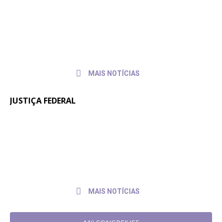
Fenajufe se reúne com presidente do
30 de
julho de
TSE para pedir apoio às pautas da
2026
categoria
MAIS NOTÍCIAS
JUSTIÇA FEDERAL
Quintos na JF: Assessoria Jurídica do
6 de
julho
Sintrajusc entrega pedido de pagamento
de
ao presidente do TRF4
2026
MAIS NOTÍCIAS