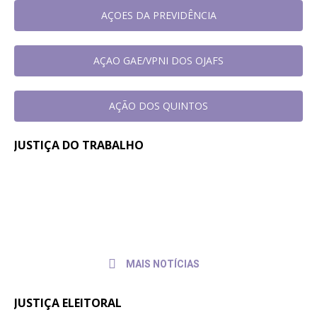
AÇOES DA PREVIDÊNCIA
AÇAO GAE/VPNI DOS OJAFS
AÇÃO DOS QUINTOS
JUSTIÇA DO TRABALHO
Em reunião no TRT-SC, Sintrajusc
31 de
julho de
discute condições de trabalho de
2026
servidores e servidoras
MAIS NOTÍCIAS
JUSTIÇA ELEITORAL