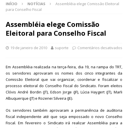
INÍCIO
NOTÍCIAS
Assembléia elege Comissão Eleitoral
para Conselho Fiscal
Assembléia elege Comissão
Eleitoral para Conselho Fiscal
19 de janeiro de 2010
suporte
Comentários desativados
Em Assembléia realizada na terça-feira, dia 19, na rampa do TRT,
os servidores aprovaram os nomes dos cinco integrantes da
Comissão Eleitoral que vai organizar, coordenar e fiscalizar o
processo eleitoral do Conselho Fiscal do Sindicato. Foram eleitos
Clóvis André Bordin (JT), Edson Jorge (JF), Lúcia Haygert (JT), Marli
Albuquerque (JT) e Rozenei Silveira (JE).
Os servidores também aprovaram a permanência de auditoria
fiscal independente até que seja empossado o novo Conselho
Fiscal. Em fevereiro o Sindicato irá realizar Assembléia para a