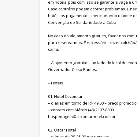
em hotéis, pois com isso se garante a vaga e u
Caso contrário podem ocorrer problemas. É nec
hotéis os pagamentos, mencionando o nome de
Convenção de Solidariedade a Cuba
No caso do alojamento gratuito, favor nos com
para reservarmos. É necessário trazer colchão
cama.
– Alojamento gratuito – ao lado do local do eve
Governador Celso Ramos.
– Hotéis
01. Hotel Cecomtur
– diárias em torno de R$ 49,00 – preço promocio
– contato com Márcio (48) 2107-8800
hospedagem@ceconturhotel.com.br
02. Oscar Hotel
– diárias de R$ 35,00 por pessoa;