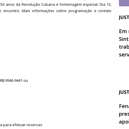
s 50 anos da Revolução Cubana e homenagem especial. Dia 13,
o encontro. Mais informações sobre programação e contato
JUS
Em 
Sin
tra
ser
48) 9946-9441 ou
JUS
Fen
pre
apo
a para efetuar reservas