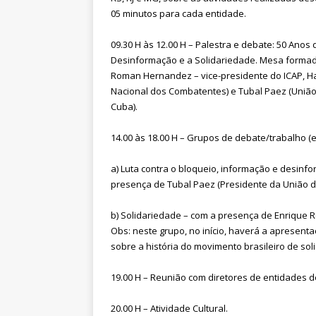
05 minutos para cada entidade.
09.30 H às 12.00 H – Palestra e debate: 50 Ano
Desinformação e a Solidariedade. Mesa formad
Roman Hernandez – vice-presidente do ICAP, Ha
Nacional dos Combatentes) e Tubal Paez (União 
Cuba).
14.00 às 18.00 H – Grupos de debate/trabalho (em
a) Luta contra o bloqueio, informação e desinf
presença de Tubal Paez (Presidente da União do
b) Solidariedade – com a presença de Enrique R
Obs: neste grupo, no início, haverá a apresent
sobre a história do movimento brasileiro de so
19.00 H – Reunião com diretores de entidades de
20.00 H – Atividade Cultural.