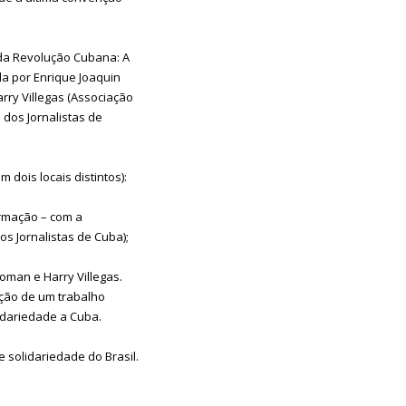
s da Revolução Cubana: A
a por Enrique Joaquin
rry Villegas (Associação
dos Jornalistas de
 dois locais distintos):
ormação – com a
s Jornalistas de Cuba);
oman e Harry Villegas.
ação de um trabalho
lidariedade a Cuba.
 solidariedade do Brasil.