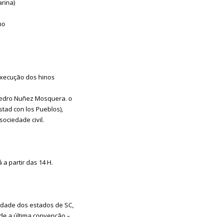
arina)
ho
 execução dos hinos
Pedro Nuñez Mosquera. o
tad con los Pueblos),
sociedade civil.
 a partir das 14 H.
iedade dos estados de SC,
sde a última convenção –