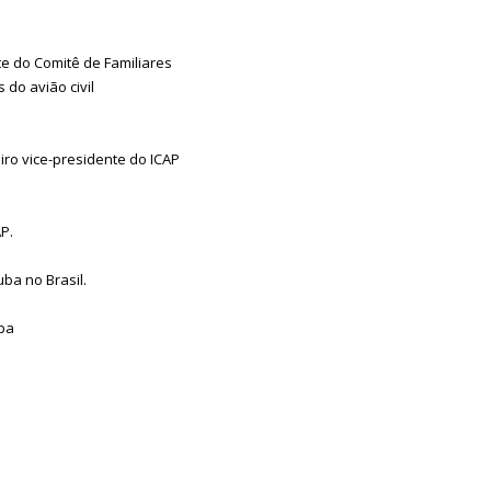
e do Comitê de Familiares
 do avião civil
o vice-presidente do ICAP
P.
a no Brasil.
uba