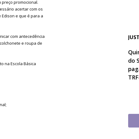
m preço promocional.
essário acertar com os
 Edison e que é para a
unicar com antecedência
JUS
/colchonete e roupa de
Quin
do 
nto na Escola Básica
pag
TRF
nal;