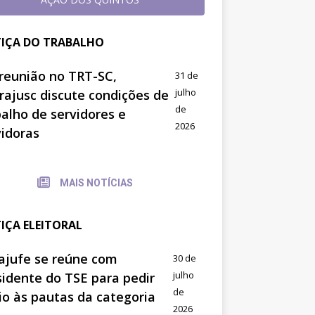
TIÇA DO TRABALHO
reunião no TRT-SC,
31 de
julho
trajusc discute condições de
de
balho de servidores e
2026
vidoras
MAIS NOTÍCIAS
TIÇA ELEITORAL
ajufe se reúne com
30 de
julho
sidente do TSE para pedir
de
io às pautas da categoria
2026