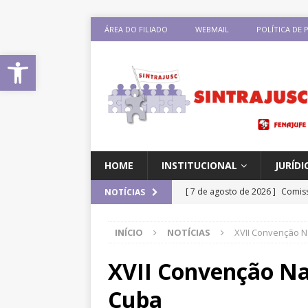
ÁREA DO FILIADO
WEBMAIL
POLÍTICA DE 
Abrir a barra de ferramentas
HOME
INSTITUCIONAL
JURÍDI
[ 7 de agosto de 2026 ]
Comiss
NOTÍCIAS
sobre negociação coletiva
D
INÍCIO
NOTÍCIAS
XVII Convenção N
[ 7 de agosto de 2026 ]
Salári
previsão de reajuste de 8%; Si
XVII Convenção Nac
DESTAQUES
Cuba