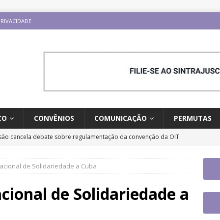
PRIVACIDADE
CO
CONVÊNIOS
COMUNICAÇÃO
PERMUTAS
ão cancela debate sobre regulamentação da convenção da OIT
ESTAQUES
acional de Solidariedade a Cuba
o e carreira: CNJ aprova proposta orçamentária para 2027 com
ntrajusc faz mobilização dia 13/8 pela derrubada do Veto 45/2025
ional de Solidariedade a