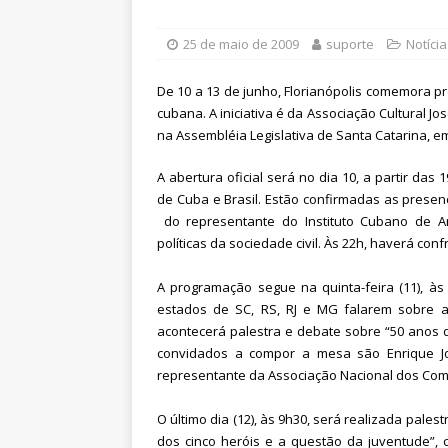
[ 6 de agosto de 2026 ]
Sintra
Pensionistas do Serviço Públic
25 de maio de 2009
suporte
Notícia
[ 6 de agosto de 2026 ]
Fenaju
De 10 a 13 de junho, Florianópolis comemora
CNJ para tratar da retomada d
cubana. A iniciativa é da Associação Cultural Jo
na Assembléia Legislativa de Santa Catarina, em 
[ 7 de agosto de 2026 ]
Dia 13
DESTAQUES
A abertura oficial será no dia 10, a partir da
de Cuba e Brasil. Estão confirmadas as prese
do representante do Instituto Cubano de A
políticas da sociedade civil. Às 22h, haverá conf
A programação segue na quinta-feira (11), à
estados de SC, RS, RJ e MG falarem sobre a
acontecerá palestra e debate sobre “50 anos 
convidados a compor a mesa são Enrique Joa
representante da Associação Nacional dos Comb
O último dia (12), às 9h30, será realizada pal
dos cinco heróis e a questão da juventude”, 