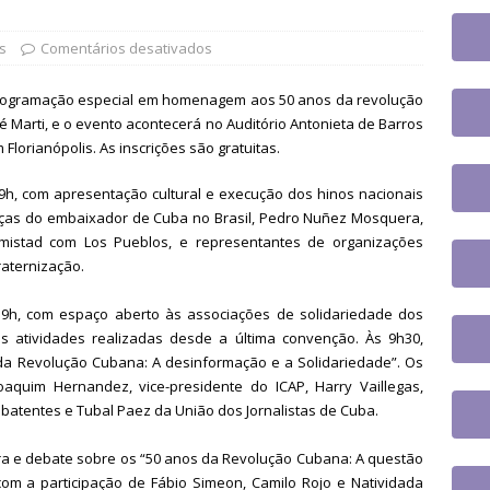
jusc participará do 20º Encontro Nacional de Aposentados e
o
DESTAQUES
s
Comentários desativados
fe se reúne com a nova coordenadora do Fórum de Carreira do
 programação especial em homenagem aos 50 anos da revolução
os trabalhos
DESTAQUES
sé Marti, e o evento acontecerá no Auditório Antonieta de Barros
Florianópolis. As inscrições são gratuitas.
 tem paralisação de duas horas. Veja as orientações do Sintrajusc
s 19h, com apresentação cultural e execução dos hinos nacionais
nças do embaixador de Cuba no Brasil, Pedro Nuñez Mosquera,
mistad com Los Pueblos, e representantes de organizações
raternização.
s 9h, com espaço aberto às associações de solidariedade dos
s atividades realizadas desde a última convenção. Às 9h30,
da Revolução Cubana: A desinformação e a Solidariedade”. Os
quim Hernandez, vice-presidente do ICAP, Harry Vaillegas,
atentes e Tubal Paez da União dos Jornalistas de Cuba.
estra e debate sobre os “50 anos da Revolução Cubana: A questão
com a participação de Fábio Simeon, Camilo Rojo e Natividada