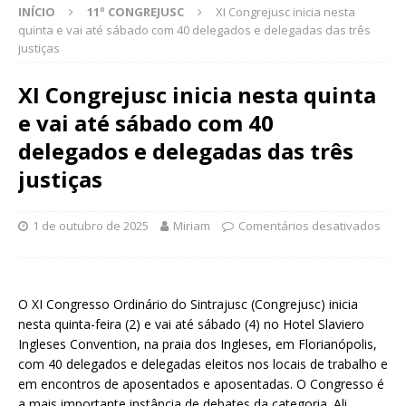
INÍCIO
11º CONGREJUSC
XI Congrejusc inicia nesta
quinta e vai até sábado com 40 delegados e delegadas das três
justiças
XI Congrejusc inicia nesta quinta
e vai até sábado com 40
delegados e delegadas das três
justiças
1 de outubro de 2025
Miriam
Comentários desativados
O XI Congresso Ordinário do Sintrajusc (Congrejusc) inicia
nesta quinta-feira (2) e vai até sábado (4) no Hotel Slaviero
Ingleses Convention, na praia dos Ingleses, em Florianópolis,
com 40 delegados e delegadas eleitos nos locais de trabalho e
em encontros de aposentados e aposentadas. O Congresso é
a mais importante instância de debates da categoria. Ali