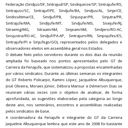
Federação (Sindjus/DF, Sintrajud/SP, Sindiquinze/SP, Sintrajufe/RS,
Sintrajusc/SC, Sintrajuf/PE, Sindjufe/BA, Sindjus/AL, Sinje/CE,
Sindissétima/CE, Sindjuf/PB, Sinjuspar/PR, Sinjutra/PR,
Sintrajufe/MA, Sindijufe/MT, Sindjufe/MS, Sisejufe/RJ,
Sitraemg/MG, Sitraam/AM, Sinjeam/AM, Sindjero/RO-AC,
Sinsjustra/RO-AC, Sindjuf/PA-AP, Sintrajurn/RN, Sinpojufes/ES,
Sintrajufe/PI e Sinjufego/GO), representados pelos delegados e
observadores eleitos em assembléia geral nos Estados.
O debate feito pelos servidores durante os dois dias da reunião
ampliada foi baseado nos pontos apresentados pelo GT de
Carreira da Fenajufe, que sistematizou a propostas encaminhadas
por vários sindicatos. Durante as últimas semanas os integrantes
do GT Roberto Policarpo, Ramiro López, Jacqueline Albuquerque,
José Oliveira, Moraes Júnior, Débora Mansur e Démerson Dias se
reuniram várias vezes com o objetivo de analisar, de forma
aprofundada, as sugestões elaboradas pela categoria ao longo
deste ano, nos seminários, encontros e assembléias realizadas
pelos sindicatos de base.
A coordenadora da Fenajufe e integrante do GT da Carreira
Jaqueline Albuquerque lembra que este ano de 2008 foi bastante