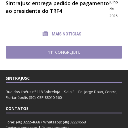
julho
Sintrajusc entrega pedido de pagamento
de
ao presidente do TRF4
2026
MAIS NOTÍCIAS
11º CONGREJUFE
SINTRAJUSC
Rua dos Ilhéus nº 118 Sobreloja – Sala 3 – Ed. Jorge Daux, Centro,
Florianópolis (SC). CEP 88010-560.
CONTATOS
Fone: (48) 3222-4668 / Whatsapp: (48) 32224668.
Enviar mensagem
. |
Outros contatos
.