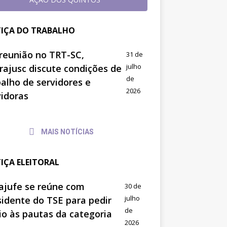
TIÇA DO TRABALHO
reunião no TRT-SC,
31 de
julho
trajusc discute condições de
de
balho de servidores e
2026
vidoras
MAIS NOTÍCIAS
TIÇA ELEITORAL
ajufe se reúne com
30 de
julho
sidente do TSE para pedir
de
io às pautas da categoria
2026