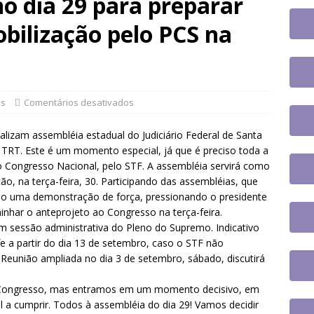
no dia 29 para preparar
to na UFSC
DESTAQUES
e participa de plenária sobre inteligência artificial e reforça
bilização pelo PCS na
novas tecnologias no serviço público
DESTAQUES
tem paralisação de duas horas. Veja as orientações do Sintrajusc
as
Comentários desativados
ealizam assembléia estadual do Judiciário Federal de Santa
o TRT. Este é um momento especial, já que é preciso toda a
o Congresso Nacional, pelo STF. A assembléia servirá como
o, na terça-feira, 30. Participando das assembléias, que
ão uma demonstração de força, pressionando o presidente
nhar o anteprojeto ao Congresso na terça-feira.
em sessão administrativa do Pleno do Supremo. Indicativo
fe a partir do dia 13 de setembro, caso o STF não
Reunião ampliada no dia 3 de setembro, sábado, discutirá
no Congresso, mas entramos em um momento decisivo, em
 a cumprir. Todos à assembléia do dia 29! Vamos decidir