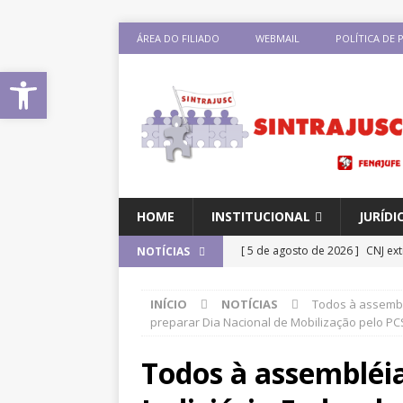
ÁREA DO FILIADO
WEBMAIL
POLÍTICA DE 
Abrir a barra de ferramentas
HOME
INSTITUCIONAL
JURÍDI
[ 5 de agosto de 2026 ]
CNJ ex
NOTÍCIAS
magistrados e possibilita perd
INÍCIO
NOTÍCIAS
Todos à assemblé
[ 3 de agosto de 2026 ]
Baixe o
preparar Dia Nacional de Mobilização pelo PCS
DESTAQUES
Todos à assembléia
[ 3 de agosto de 2026 ]
Seminár