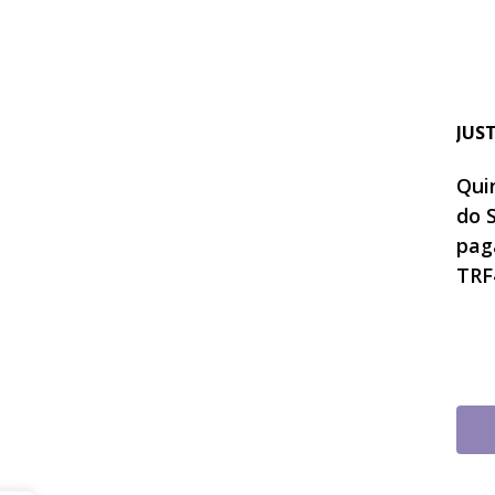
JUS
Quin
do 
pag
TRF