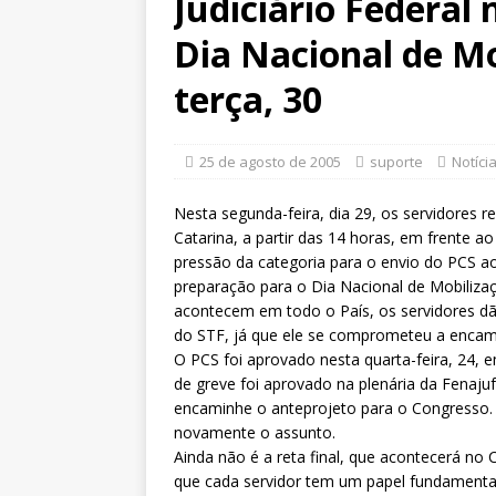
Judiciário Federal 
Xenofobia”será dia 13 de agos
[ 3 de agosto de 2026 ]
Fenajuf
Dia Nacional de Mo
debate sobre os impactos das 
terça, 30
[ 5 de agosto de 2026 ]
Dia 13 
DESTAQUES
25 de agosto de 2005
suporte
Notíci
Nesta segunda-feira, dia 29, os servidores r
Catarina, a partir das 14 horas, em frente a
pressão da categoria para o envio do PCS a
preparação para o Dia Nacional de Mobilizaçã
acontecem em todo o País, os servidores d
do STF, já que ele se comprometeu a encami
O PCS foi aprovado nesta quarta-feira, 24, 
de greve foi aprovado na plenária da Fenaju
encaminhe o anteprojeto para o Congresso. 
novamente o assunto.
Ainda não é a reta final, que acontecerá 
que cada servidor tem um papel fundamental