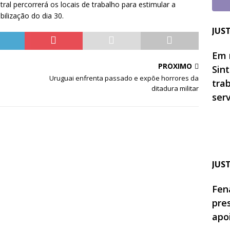
atral percorrerá os locais de trabalho para estimular a
bilização do dia 30.
JUS
Em 
PRÓXIMO
Sin
Uruguai enfrenta passado e expõe horrores da
tra
ditadura militar
ser
JUS
Fen
pre
apo