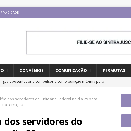
PRIVACIDADE
CO
CONVÊNIOS
COMUNICAÇÃO
PERMUTAS
tingue aposentadoria compulsória como punição máxima para
a do cargo
DESTAQUES
ia dos servidores do Judiciário Federal no dia 29 para
 aplicativo do Sintrajusc e conheça as funcionalidades disponíveis
 na terça, 30
 dos servidores do
io Internacional “Ninguém é Ilegal – Migração, Racismo e