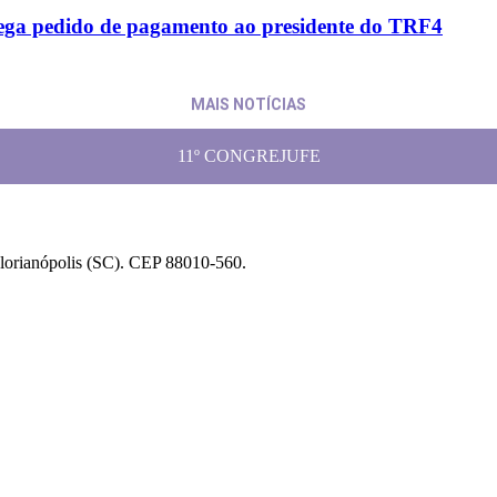
trega pedido de pagamento ao presidente do TRF4
MAIS NOTÍCIAS
11º CONGREJUFE
Florianópolis (SC). CEP 88010-560.