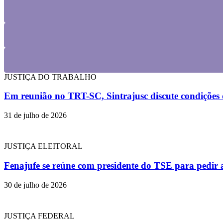
JUSTIÇA DO TRABALHO
Em reunião no TRT-SC, Sintrajusc discute condições d
31 de julho de 2026
JUSTIÇA ELEITORAL
Fenajufe se reúne com presidente do TSE para pedir 
30 de julho de 2026