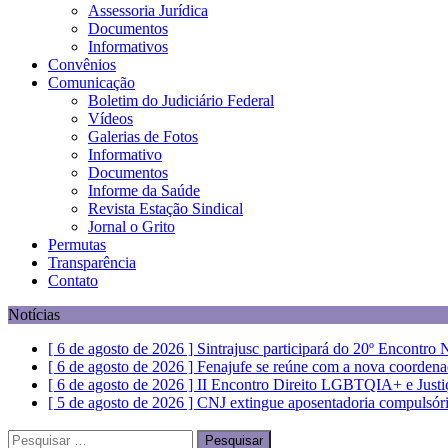
Assessoria Jurídica
Documentos
Informativos
Convênios
Comunicação
Boletim do Judiciário Federal
Vídeos
Galerias de Fotos
Informativo
Documentos
Informe da Saúde
Revista Estação Sindical
Jornal o Grito
Permutas
Transparência
Contato
Notícias
[ 6 de agosto de 2026 ]
Sintrajusc participará do 20º Encontro
[ 6 de agosto de 2026 ]
Fenajufe se reúne com a nova coordena
[ 6 de agosto de 2026 ]
II Encontro Direito LGBTQIA+ e Justiça 
[ 5 de agosto de 2026 ]
CNJ extingue aposentadoria compulsóri
[ 6 de agosto de 2026 ]
Dia 13 tem paralisação de duas horas. V