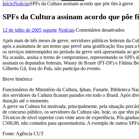
Pesquisar
por:
Início
Notícias
SPFs da Cultura assinam acordo que põe fim à greve
SPFs da Cultura assinam acordo que põe f
em
12 de julho de 2005
suporte
Notícias
Comentários desativados
SPFs
Após mais de três meses de greve, servidores públicos federais da Cult
da
após a assinatura de um termo que prevê uma gratificação fixa para a
Cultura
os serviços interrompidos no período da greve será apresentada ao go
assina
Na ocasião, assina o termo de compromisso, representando os SPFs d
acordo
assinam os deputados federais, Wasny de Roure (PT-DF) e Fátima Beze
que
Gilberto Gil, fora do País, não participa do evento.
põe
fim
Breve histórico
à
greve
Funcionários do Ministério da Cultura, Iphan, Funarte, Biblioteca N
dos servidores da Cultura ficaram parados em todo o Brasil. Após di
duração até o momento.
A greve na Cultura foi motivada, principalmente, pela situação precá
de concurso público, os servidores da Cultura são, hoje, os que têm 
Técnicos de nível superior com vinte anos de experiência, Pós-gradu
l.500,00, não contados para aposentadoria. A exemplo de outros SPF
Fonte: Agência CUT