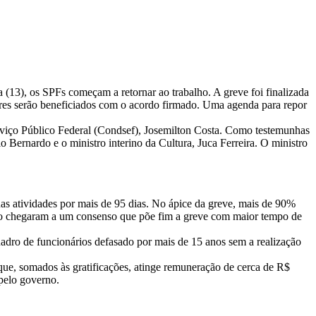
a (13), os SPFs começam a retornar ao trabalho. A greve foi finalizada
dores serão beneficiados com o acordo firmado. Uma agenda para repor
rviço Público Federal (Condsef), Josemilton Costa. Como testemunhas
ernardo e o ministro interino da Cultura, Juca Ferreira. O ministro
as atividades por mais de 95 dias. No ápice da greve, mais de 90%
erno chegaram a um consenso que põe fim a greve com maior tempo de
uadro de funcionários defasado por mais de 15 anos sem a realização
ue, somados às gratificações, atinge remuneração de cerca de R$
pelo governo.