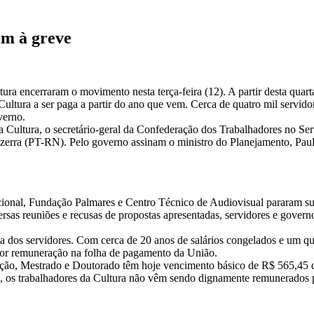
im à greve
ura encerraram o movimento nesta terça-feira (12). A partir desta quart
 Cultura a ser paga a partir do ano que vem. Cerca de quatro mil servi
verno.
m
a Cultura, o secretário-geral da Confederação dos Trabalhadores no Se
rra (PT-RN). Pelo governo assinam o ministro do Planejamento, Paulo B
acional, Fundação Palmares e Centro Técnico de Audiovisual pararam su
versas reuniões e recusas de propostas apresentadas, servidores e gov
ria dos servidores. Com cerca de 20 anos de salários congelados e um q
pior remuneração na folha de pagamento da União.
ação, Mestrado e Doutorado têm hoje vencimento básico de R$ 565,45 q
s, os trabalhadores da Cultura não vêm sendo dignamente remunerados 