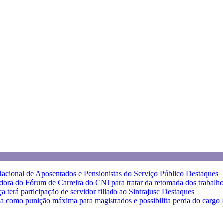
 Nacional de Aposentados e Pensionistas do Serviço Público
Destaques
dora do Fórum de Carreira do CNJ para tratar da retomada dos trabalh
terá participação de servidor filiado ao Sintrajusc
Destaques
a como punição máxima para magistrados e possibilita perda do cargo
eja as orientações do Sintrajusc
Destaques