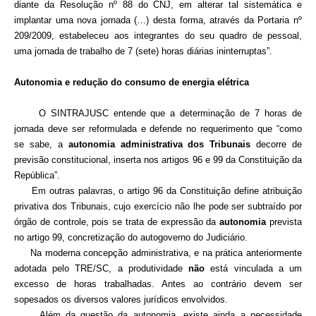
diante da Resolução nº 88 do CNJ, em alterar tal sistemática e
implantar uma nova jornada (…) desta forma, através da Portaria nº
209/2009, estabeleceu aos integrantes do seu quadro de pessoal,
uma jornada de trabalho de 7 (sete) horas diárias ininterruptas”.
Autonomia e redução do consumo de energia elétrica
O SINTRAJUSC entende que a determinação de 7 horas de
jornada deve ser reformulada e defende no requerimento que “como
se sabe, a
autonomia administrativa dos Tribunais
decorre de
previsão constitucional, inserta nos artigos 96 e 99 da Constituição da
República”.
Em outras palavras, o artigo 96 da Constituição define atribuição
privativa dos Tribunais, cujo exercício não lhe pode ser subtraído por
órgão de controle, pois se trata de expressão da
autonomia
prevista
no artigo 99, concretização do autogoverno do Judiciário.
Na moderna concepção administrativa, e na prática anteriormente
adotada pelo TRE/SC, a produtividade
não
está vinculada a um
excesso de horas trabalhadas. Antes ao contrário devem ser
sopesados os diversos valores jurídicos envolvidos.
Além da questão da autonomia, existe ainda a necessidade