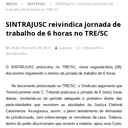
INÍCIO
NOTÍCIAS
SINTRAJUSC reivindica jornada de
trabalho de 6 horas no TRE/SC
SINTRAJUSC reivindica jornada de
trabalho de 6 horas no TRE/SC
28 de fevereiro de 2011
suporte
Comentários
desativados
O SINTRAJUSC protocolou no TRE/SC, nesta segunda-feira (28),
documento requerendo o retorno da jornada de trabalho de 6 horas.
No documento protocolado no TRE/SC, o Sindicato argumenta que
“historicamente este C. Tribunal praticava a jornada de 6 (seis) horas
diárias, revelando-se tal período adequado e produtivo diante das
particularidades que revestem as atividades da Justiça Eleitoral
Catarinense. Assegurava, assim, o pleno atendimento de demandas
do jurisdicionado, sem sobrecarregar os servidores da casa. Todavia,
dentro do poder discricionário que reveste a matéria, optou esta Corte,