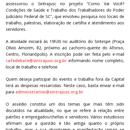
assessorou o Sintrajusc no projeto “Como Vai Você?
Condições de Saúde e Trabalho dos Trabalhadores do Poder
Judiciário Federal de SC”, que envolveu pesquisa nos locais de
trabalho, palestras, elaboração de cartilha e atendimento aos
servidores.
A atividade iniciará às 19h30 no auditório do Sintespe (Praça
Olívio Amorim, 82, próximo ao cachorro-quente do Afonso,
Centro, Florianópolis). A inscrição pode ser feita pelo e-mail
cafedebate@sintrajusc.org.br
informando nome completo,
local de trabalho e telefone.
Quem deseja participar do evento e trabalha fora da Capital
terá as despesas ressarcidas. Neste caso, basta enviar e-mail
para
administrativo@sintrajusc.org.br
O assédio constitui um dos temas que mais têm sido
discutidos na atualidade, no que se refere à relação entre
patrões e empregados/chefias e servidores. Vários estudiosos
afirmam que a questão é tão antiga quanto o próprio
trabalho, mas a sua abordagem e manifestação jamais se