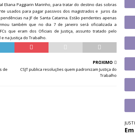
tingue aposentadoria compulsória como punição máxima para
ral Eliana Paggiarin Marinho, para tratar do destino das sobras
mente usados para pagar passivos dos magistrados e juros da
a do cargo
DESTAQUES
 pendências na JF de Santa Catarina. Estão pendentes apenas
formou também que no dia 7 de janeiro será oficializada a
Cs que eram dos Oficiais de Justiça, assunto tratado pelo
 e na Justiça do Trabalho.
PRÓXIMO
s de
CSJT publica resoluções quem padronizam Justiça do
Trabalho
JUST
Em 