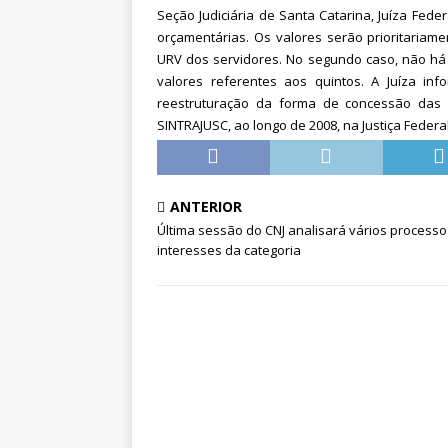
[ 5 de agosto de 2026 ]
CNJ ex
Seção Judiciária de Santa Catarina, Juíza Fede
orçamentárias. Os valores serão prioritaria
magistrados e possibilita perd
URV dos servidores. No segundo caso, não há
valores referentes aos quintos. A Juíza in
reestruturação da forma de concessão das F
SINTRAJUSC, ao longo de 2008, na Justiça Federal
ANTERIOR
Última sessão do CNJ analisará vários processo
interesses da categoria