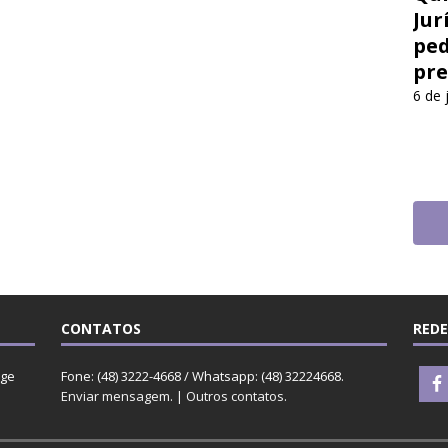
Jur
ped
pre
6 de 
CONTATOS
REDE
rge
Fone: (48) 3222-4668 / Whatsapp: (48) 32224668.
Enviar mensagem
. |
Outros contatos
.