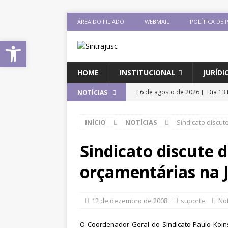
ÁREA DO FILIADO
WEBMAIL
POLÍTICA DE 
Abrir a barra de ferramentas
HOME
INSTITUCIONAL
JURÍDI
[ 6 de agosto de 2026 ]
Dia 13 
NOTÍCIAS
DESTAQUES
INÍCIO
NOTÍCIAS
Sindicato discut
[ 6 de agosto de 2026 ]
Sintra
Pensionistas do Serviço Públic
Sindicato discute 
[ 6 de agosto de 2026 ]
Fenaju
orçamentárias na 
CNJ para tratar da retomada d
[ 6 de agosto de 2026 ]
II Enco
12 de dezembro de 2008
suporte
Not
filiado ao Sintrajusc
DESTAQ
O Coordenador Geral do Sindicato Paulo Koinsk