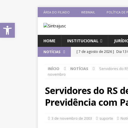
ÁREA DO FILIADO
WEBMAIL
POLÍTICA DE 
Abrir a barra de ferramentas
HOME
INSTITUCIONAL
JURÍDI
[ 7 de agosto de 2026 ]
Dia 13 
NOTÍCIAS
DESTAQUES
INÍCIO
NOTÍCIAS
Servidores do R
[ 7 de agosto de 2026 ]
Comiss
novembro
sobre negociação coletiva
D
Servidores do RS 
[ 7 de agosto de 2026 ]
Salári
Previdência com P
previsão de reajuste de 8%; Si
DESTAQUES
3 de novembro de 2003
suporte
Notí
[ 6 de agosto de 2026 ]
Sintra