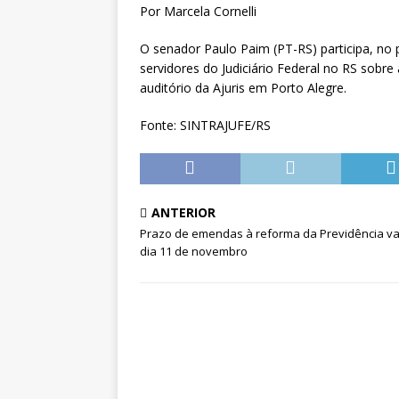
Pensionistas do Serviço Públic
Por Marcela Cornelli
[ 6 de agosto de 2026 ]
Fenaju
O senador Paulo Paim (PT-RS) participa, n
CNJ para tratar da retomada d
servidores do Judiciário Federal no RS sobre
auditório da Ajuris em Porto Alegre.
Fonte: SINTRAJUFE/RS
ANTERIOR
Prazo de emendas à reforma da Previdência va
dia 11 de novembro