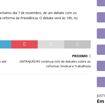
o
DESTAQUES
fe se reúne com a nova coordenadora do Fórum de Carreira do
o próximo dia 7 de novembro, de um debate com os
os trabalhos
DESTAQUES
 a reforma da Previdência. O debate será às 19h, no
PRÓXIMO
i até
SINTRAJUFE/RS continua ciclo de debates sobre as
reformas Sindical e Trabalhista
JUST
Em 