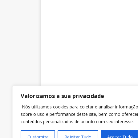
Valorizamos a sua privacidade
SINTRAJUSC
Nós utilizamos cookies para coletar e analisar informaçã
sobre o uso e performance deste site, bem como oferece
Rua dos Ilhéus nº 118 Sobreloja – Sala 3 – Ed. Jo
conteúdos personalizados de acordo com seu interesse.
Daux, Centro, Florianópolis (SC). CEP 88010-560.
Customize
Rejeitar Tudo
Aceitar Tudo