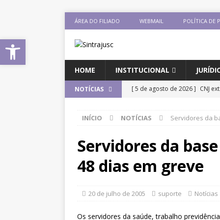
ÁREA DO FILIADO
WEBMAIL
POLÍTICA DE 
Abrir a barra de ferramentas
HOME
INSTITUCIONAL
JURÍDI
[ 5 de agosto de 2026 ]
CNJ ex
NOTÍCIAS
magistrados e possibilita perd
INÍCIO
NOTÍCIAS
Servidores da b
[ 3 de agosto de 2026 ]
Baixe o
DESTAQUES
Servidores da bas
[ 3 de agosto de 2026 ]
Seminár
48 dias em greve
Xenofobia”será dia 13 de agos
[ 3 de agosto de 2026 ]
Fenajuf
20 de julho de 2005
suporte
Notícias
debate sobre os impactos das 
Os servidores da saúde, trabalho previdência