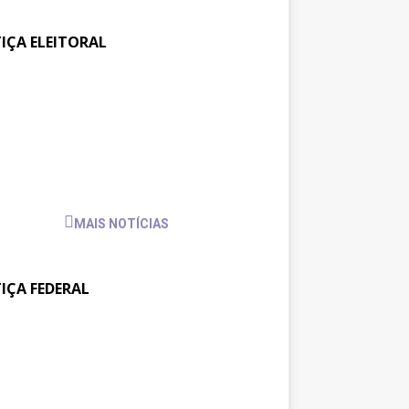
TIÇA ELEITORAL
ajufe se reúne com
30 de
julho
sidente do TSE para pedir
de
io às pautas da categoria
2026
MAIS NOTÍCIAS
TIÇA FEDERAL
tos na JF: Assessoria Jurídica
6 de
julho
Sintrajusc entrega pedido de
de
amento ao presidente do
2026
4