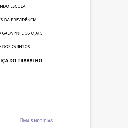
ENDO ESCOLA
S DA PREVIDÊNCIA
 GAE/VPNI DOS OJAFS
 DOS QUINTOS
TIÇA DO TRABALHO
reunião no TRT-SC,
31 de
julho
trajusc discute condições de
de
balho de servidores e
2026
vidoras
MAIS NOTÍCIAS