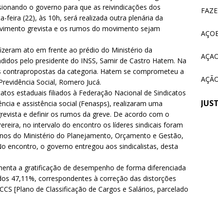
tem paralisação de duas horas. Veja as orientações do Sintrajusc
sionando o governo para que as reivindicações dos
FAZ
feira (22), às 10h, será realizada outra plenária da
ovimento grevista e os rumos do movimento sejam
AÇOE
fizeram ato em frente ao prédio do Ministério da
AÇAO
endidos pelo presidente do INSS, Samir de Castro Hatem. Na
 as contrapropostas da categoria. Hatem se comprometeu a
AÇÃO
Previdência Social, Romero Jucá.
catos estaduais filiados à Federação Nacional de Sindicatos
JUS
ncia e assistência social (Fenasps), realizaram uma
grevista e definir os rumos da greve. De acordo com o
Pereira, no intervalo do encontro os líderes sindicais foram
Em 
nos do Ministério do Planejamento, Orçamento e Gestão,
Sin
 encontro, o governo entregou aos sindicalistas, desta
tra
ser
menta a gratificação de desempenho de forma diferenciada
dos 47,11%, correspondentes à correção das distorções
CS [Plano de Classificação de Cargos e Salários, parcelado