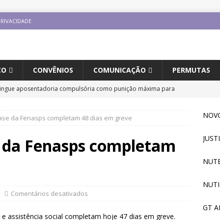
PRIVACIDADE
CO
CONVÊNIOS
COMUNICAÇÃO
PERMUTAS
tingue aposentadoria compulsória como punição máxima para
a do cargo
DESTAQUES
NOVO
ase da Fenasps completam 48 dias em greve
 aplicativo do Sintrajusc e conheça as funcionalidades disponíveis
JUST
e da Fenasps completam
io Internacional “Ninguém é Ilegal – Migração, Racismo e
NUTE
to na UFSC
DESTAQUES
NUTI
e participa de plenária sobre inteligência artificial e reforça
Comentários desativados
novas tecnologias no serviço público
DESTAQUES
GT A
 e assistência social completam hoje 47 dias em greve.