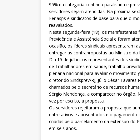
[ 5 de agosto de 2026 ]
Dia 13 
95% da categoria continua paralisada e pres
servidores sejam atendidas. Na próxima sexta-
DESTAQUES
Fenasps e sindicatos de base para que o m
reavaliados.
Nesta segunda-feira (18), os manifestantes 
Previdência e Assistência Social e foram at
ocasião, os líderes sindicais apresentaram
entregar as contrapropostas ao Ministro da 
Dia 15 de julho, os representantes dos sindi
de Trabalhadores em saúde, trabalho previdê
plenária nacional para avaliar o movimento 
diretor do Sindsprev/RJ, Júlio César Tavares 
chamados pelo secretário de recursos huma
Sérgio Mendonça, a comparecer no órgão. No
vez por escrito, a proposta.
Os servidores rejeitaram a proposta que au
entre ativos e aposentados e o pagamento 
criadas pelo parcelamento da extensão do PC
em seis anos.