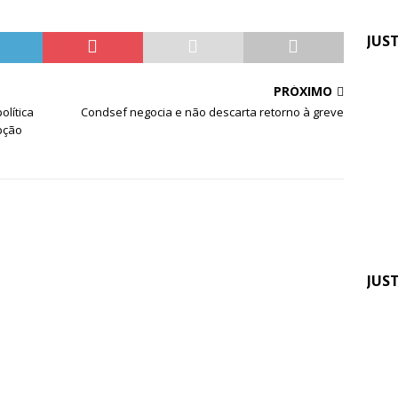
JUS
Fen
PRÓXIMO
pre
lítica
Condsef negocia e não descarta retorno à greve
apo
pção
JUS
Quin
do 
pag
TRF