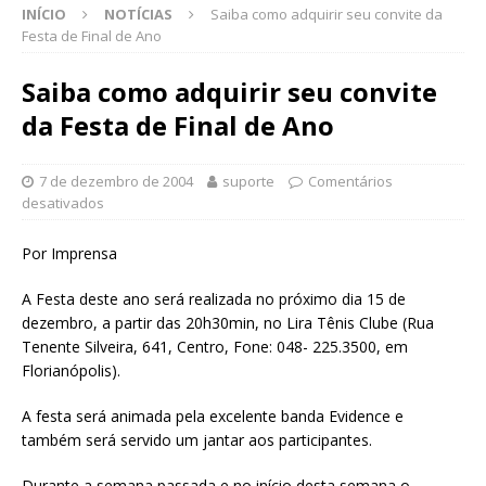
INÍCIO
NOTÍCIAS
Saiba como adquirir seu convite da
Festa de Final de Ano
Saiba como adquirir seu convite
da Festa de Final de Ano
7 de dezembro de 2004
suporte
Comentários
desativados
Por Imprensa
A Festa deste ano será realizada no próximo dia 15 de
dezembro, a partir das 20h30min, no Lira Tênis Clube (Rua
Tenente Silveira, 641, Centro, Fone: 048- 225.3500, em
Florianópolis).
A festa será animada pela excelente banda Evidence e
também será servido um jantar aos participantes.
Durante a semana passada e no início desta semana o