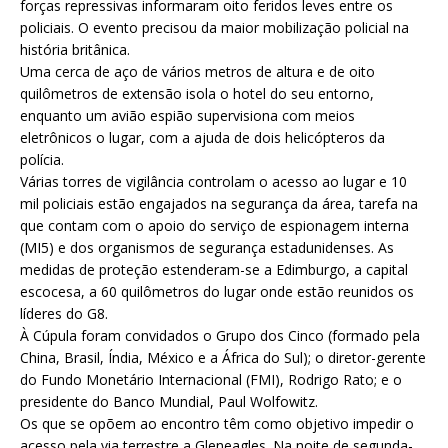
forças repressivas informaram oito feridos leves entre os
policiais. O evento precisou da maior mobilização policial na
história britânica.
Uma cerca de aço de vários metros de altura e de oito
quilômetros de extensão isola o hotel do seu entorno,
enquanto um avião espião supervisiona com meios
eletrônicos o lugar, com a ajuda de dois helicópteros da
polícia.
Várias torres de vigilância controlam o acesso ao lugar e 10
mil policiais estão engajados na segurança da área, tarefa na
que contam com o apoio do serviço de espionagem interna
(MI5) e dos organismos de segurança estadunidenses. As
medidas de proteção estenderam-se a Edimburgo, a capital
escocesa, a 60 quilômetros do lugar onde estão reunidos os
líderes do G8.
À Cúpula foram convidados o Grupo dos Cinco (formado pela
China, Brasil, Índia, México e a África do Sul); o diretor-gerente
do Fundo Monetário Internacional (FMI), Rodrigo Rato; e o
presidente do Banco Mundial, Paul Wolfowitz.
Os que se opõem ao encontro têm como objetivo impedir o
acesso pela via terrestre a Gleneagles. Na noite de segunda-