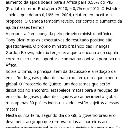
aumento da ajuda doada para a África para 0,56% do PIB
(Produto Interno Bruto) em 2010, e 0,7% em 2015. O Estados
Unidos, que deram 0,16% em 2004, relutam em aceitar a
proposta. O Canadá também revelou ser contra o aumento da
ajuda nesses termos.
A proposta é encabeçada pelo primeiro-ministro britânico,
Tony Blair, mas as expectativas de resultado positivo são
questionáveis. O próprio ministro britânico das Finanças,
Gordon Brown, admitiu terça-feira que o encontro da cúpula
corre o risco de desapontar a campanha contra a pobreza na
África.
Sobre o clima, o principal item da discussão é a redução da
emissão de gases poluentes na atmosfera, e o aquecimento
global. O Protocolo de Quioto, um dos temas que serão
discutidos no encontro, estabelece metas para a redução da
emissão de gases poluentes ligados ao aquecimento global,
mas apenas 30 países industrializados estão sujeitos a essas
metas.
Nesta quinta-feira, segundo dia do G8, o governo brasileiro
deve pedir ao grupo que remova todas as barreiras ao
comércio internacional, inclusive os subsídios à agricultura. Tal