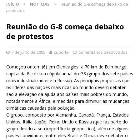
INÍCIO
NOTÍCIAS
Reunião do G-8 começa debaixo de
protestos
Reunião do G-8 começa debaixo
de protestos
7 de julho de 2005
suporte
Comentários desativados
Começou ontem (6) em Gleneagles, a 70 km de Edimburgo,
capital da Escócia a cúpula anual do G8 (grupo dos sete países
mais industrializados e a Rússia). As principais propostas que
os líderes das nações mais ricas do mundo devem debater
são a elevação da ajuda aos países mais pobres do mundo,
notadamente à África, e medidas para diminuir as mudanças
climáticas causadas pela poluição.
O grupo, composto por Alemanha, Canadá, França, Estados
Unidos, Itália, Japão, Reino Unido e Rússia (que faz parte do
grupo devido a sua importância geopolítica), além de alguns
países convidados, entre eles Brasil e China, deve debater o