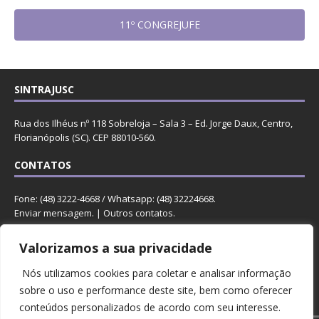
11º CONGREJUFE
SINTRAJUSC
Rua dos Ilhéus nº 118 Sobreloja – Sala 3 – Ed. Jorge Daux, Centro,
Florianópolis (SC). CEP 88010-560.
CONTATOS
Fone: (48) 3222-4668 / Whatsapp: (48) 32224668.
Enviar mensagem
. |
Outros contatos
.
REDES
Valorizamos a sua privacidade
Nós utilizamos cookies para coletar e analisar informação
sobre o uso e performance deste site, bem como oferecer
conteúdos personalizados de acordo com seu interesse.