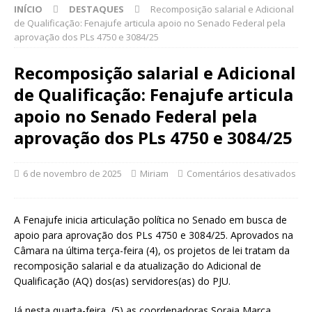
INÍCIO
DESTAQUES
Recomposição salarial e Adicional
de Qualificação: Fenajufe articula apoio no Senado Federal pela
aprovação dos PLs 4750 e 3084/25
Recomposição salarial e Adicional
de Qualificação: Fenajufe articula
apoio no Senado Federal pela
aprovação dos PLs 4750 e 3084/25
6 de novembro de 2025
Miriam
Comentários desativados
A Fenajufe inicia articulação política no Senado em busca de
apoio para aprovação dos PLs 4750 e 3084/25. Aprovados na
Câmara na última terça-feira (4), os projetos de lei tratam da
recomposição salarial e da atualização do Adicional de
Qualificação (AQ) dos(as) servidores(as) do PJU.
Já nesta quarta-feira, (5) as coordenadoras Soraia Marca,