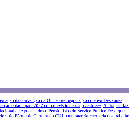
entação da convenção da OIT sobre negociação coletiva
Destaques
a orçamentária para 2027 com previsão de reajuste de 8%; Sintrajusc fa
 Nacional de Aposentados e Pensionistas do Serviço Público
Destaques
dora do Fórum de Carreira do CNJ para tratar da retomada dos trabalh
eja as orientações do Sintrajusc
Destaques