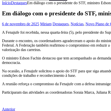
Pesquisar
por:
Início
Destaques
Em diálogo com o presidente do STF, ministro Edson F
Em diálogo com o presidente do STF, minis
6 de novembro de 2025
Miriam
Destaques
,
Notícias
,
Novo Plano de C
A Fenajufe foi recebida, nessa quarta-feira (5), pelo presidente do Su
Durante o encontro, os coordenadores agradeceram o apoio do ministro
Federal. A Federação também reafirmou o compromisso em reduzir a d
valorização das carreiras.
O ministro Edson Fachin destacou que tem acompanhado as demandas d
democracia.
Na ocasião, a Fenajufe solicitou o apoio do STF para que siga atuando 
condições de trabalho e reconhecimento à base.
A reunião reforça o compromisso da Fenajufe com a defesa intransigen
Participaram das atividades as coordenadoras Soraia Marca, Juliana 