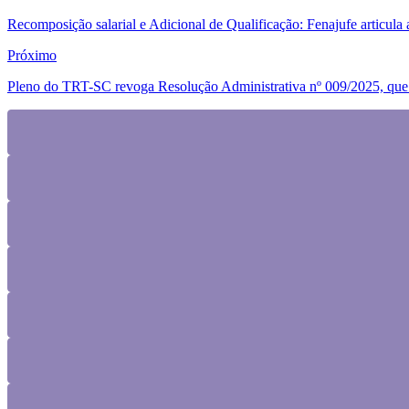
Anterior
Recomposição salarial e Adicional de Qualificação: Fenajufe articul
Próximo
Pleno do TRT-SC revoga Resolução Administrativa nº 009/2025, que ins