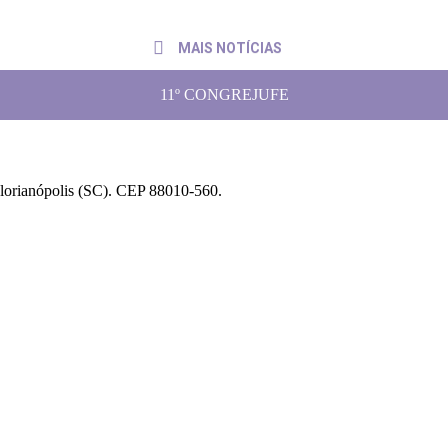
ga pedido de pagamento ao presidente do TRF4
6 de julho de 20
MAIS NOTÍCIAS
11º CONGREJUFE
Florianópolis (SC). CEP 88010-560.