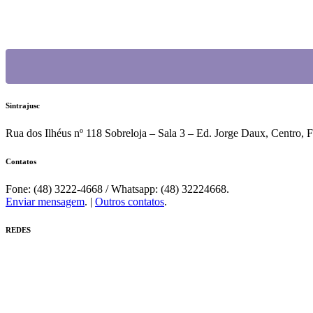
Quintos na JF: Assessoria Jurídica do Sintrajusc entre
Sintrajusc
Rua dos Ilhéus nº 118 Sobreloja – Sala 3 – Ed. Jorge Daux, Centro, 
Contatos
Fone: (48) 3222-4668 / Whatsapp: (48) 32224668.
Enviar mensagem
. |
Outros contatos
.
REDES