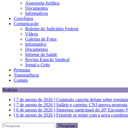
Assessoria Jurídica
Documentos
Informativos
Convênios
Comunicação
Boletim do Judiciário Federal
Vídeos
Galerias de Fotos
Informativo
Documentos
Informe da Saúde
Revista Estação Sindical
Jornal o Grito
Permutas
Transparência
Contato
Notícias
[ 7 de agosto de 2026 ]
Comissão cancela debate sobre regulam
[ 7 de agosto de 2026 ]
Salário e carreira: CNJ aprova propost
[ 6 de agosto de 2026 ]
Sintrajusc participará do 20º Encontro
[ 6 de agosto de 2026 ]
Fenajufe se reúne com a nova coordena
[ 7 de agosto de 2026 ]
Dia 13 tem paralisação de duas horas. V