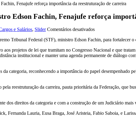
achin, Fenajufe reforça importância da reestruturação de carreira
tro Edson Fachin, Fenajufe reforça importâ
em
argos e Salários
,
Slider
Comentários desativados
Em
premo Tribunal Federal (STF), ministro Edson Fachin, para fortalecer o 
diálogo
com
 aos projetos de lei que tramitam no Congresso Nacional e que tratam d
o
istância institucional e manter uma agenda permanente de diálogo com
presidente
do
STF,
a categoria, reconhecendo a importância do papel desempenhado pela e
ministro
Edson
Fachin,
pela reestruturação da carreira, pauta prioritária da Federação, que bus
Fenajufe
reforça
importância
te dos direitos da categoria e com a construção de um Judiciário mais 
da
reestruturação
Rick, Fernanda Lauria, Eusa Braga, José Aristeia, Fabio Saboia, e Lar
de
carreira