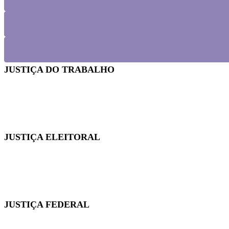
JUSTIÇA DO TRABALHO
Em reunião no TRT-SC, Sintrajusc discute condições de t
JUSTIÇA ELEITORAL
Fenajufe se reúne com presidente do TSE para pedir apo
JUSTIÇA FEDERAL