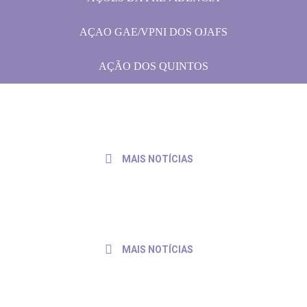
AÇOES DA PREVIDÊNCIA
AÇAO GAE/VPNI DOS OJAFS
AÇÃO DOS QUINTOS
rabalho de servidores e servidoras
31 de julho de 2026
MAIS NOTÍCIAS
io às pautas da categoria
30 de julho de 2026
MAIS NOTÍCIAS