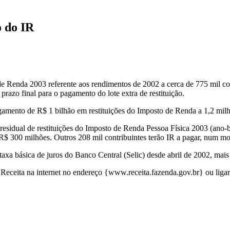
o do IR
ta
de Renda 2003 referente aos rendimentos de 2002 a cerca de 775 mil co
prazo final para o pagamento do lote extra de restituição.
agamento de R$ 1 bilhão em restituições do Imposto de Renda a 1,2 milh
uição
e residual de restituições do Imposto de Renda Pessoa Física 2003 (ano
e R$ 300 milhões. Outros 208 mil contribuintes terão IR a pagar, num m
taxa básica de juros do Banco Central (Selic) desde abril de 2002, mai
 da Receita na internet no endereço {www.receita.fazenda.gov.br} ou liga