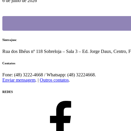
6 de julho de 2026
Sintrajusc
Rua dos Ilhéus nº 118 Sobreloja – Sala 3 – Ed. Jorge Daux, Centro, 
Contatos
Fone: (48) 3222-4668 / Whatsapp: (48) 32224668.
Enviar mensagem
. |
Outros contatos
.
REDES