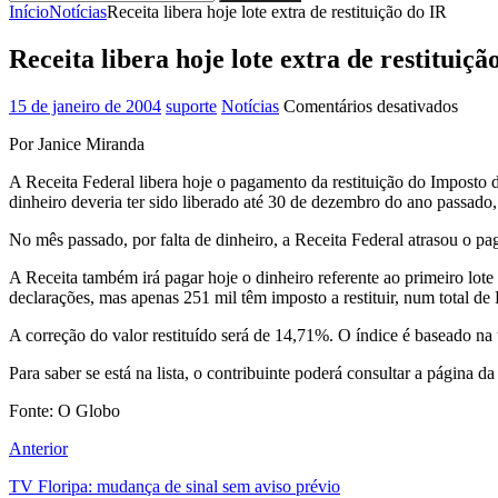
Pesquisar
por:
Início
Notícias
Receita libera hoje lote extra de restituição do IR
Receita libera hoje lote extra de restituiçã
em
15 de janeiro de 2004
suporte
Notícias
Comentários desativados
Recei
Por Janice Miranda
libera
hoje
A Receita Federal libera hoje o pagamento da restituição do Imposto 
lote
dinheiro deveria ter sido liberado até 30 de dezembro do ano passado, 
extra
de
No mês passado, por falta de dinheiro, a Receita Federal atrasou o p
restit
do
A Receita também irá pagar hoje o dinheiro referente ao primeiro lot
IR
declarações, mas apenas 251 mil têm imposto a restituir, num total d
A correção do valor restituído será de 14,71%. O índice é baseado na 
Para saber se está na lista, o contribuinte poderá consultar a página
Fonte: O Globo
Anterior