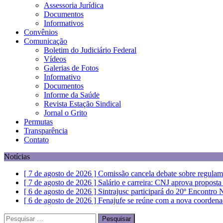
Assessoria Jurídica
Documentos
Informativos
Convênios
Comunicação
Boletim do Judiciário Federal
Vídeos
Galerias de Fotos
Informativo
Documentos
Informe da Saúde
Revista Estação Sindical
Jornal o Grito
Permutas
Transparência
Contato
Notícias
[ 7 de agosto de 2026 ]
Comissão cancela debate sobre regulam
[ 7 de agosto de 2026 ]
Salário e carreira: CNJ aprova propost
[ 6 de agosto de 2026 ]
Sintrajusc participará do 20º Encontro
[ 6 de agosto de 2026 ]
Fenajufe se reúne com a nova coordena
[ 7 de agosto de 2026 ]
Dia 13 tem paralisação de duas horas. V