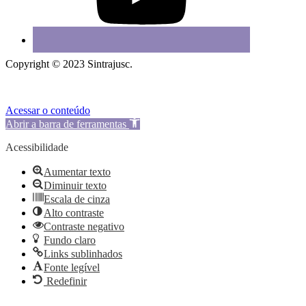
Copyright © 2023 Sintrajusc.
Acessar o conteúdo
Abrir a barra de ferramentas
Acessibilidade
Aumentar texto
Diminuir texto
Escala de cinza
Alto contraste
Contraste negativo
Fundo claro
Links sublinhados
Fonte legível
Redefinir