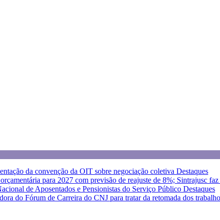
entação da convenção da OIT sobre negociação coletiva
Destaques
a orçamentária para 2027 com previsão de reajuste de 8%; Sintrajusc fa
 Nacional de Aposentados e Pensionistas do Serviço Público
Destaques
dora do Fórum de Carreira do CNJ para tratar da retomada dos trabalh
eja as orientações do Sintrajusc
Destaques