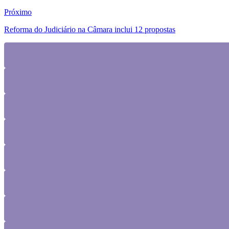
TV Floripa: mudança de sinal sem aviso prévio
Próximo
Reforma do Judiciário na Câmara inclui 12 propostas