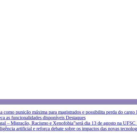
a como punição máxima para magistrados e possibilita perda do cargo
eça as funcionalidades disponíveis
Destaques
egal – Migração, Racismo e Xenofobia”será dia 13 de agosto na UFSC
eligência artificial e reforça debate sobre os impactos das novas tecnolo
eja as orientações do Sintrajusc
Destaques