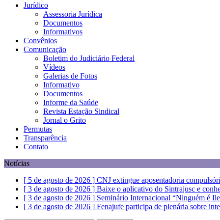
Jurídico
Assessoria Jurídica
Documentos
Informativos
Convênios
Comunicação
Boletim do Judiciário Federal
Vídeos
Galerias de Fotos
Informativo
Documentos
Informe da Saúde
Revista Estação Sindical
Jornal o Grito
Permutas
Transparência
Contato
Notícias
[ 5 de agosto de 2026 ]
CNJ extingue aposentadoria compulsóri
[ 3 de agosto de 2026 ]
Baixe o aplicativo do Sintrajusc e conh
[ 3 de agosto de 2026 ]
Seminário Internacional “Ninguém é Il
[ 3 de agosto de 2026 ]
Fenajufe participa de plenária sobre int
[ 5 de agosto de 2026 ]
Dia 13 tem paralisação de duas horas. V