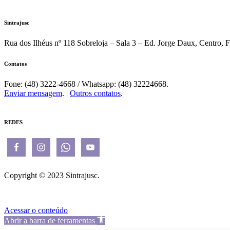
Sintrajusc
Rua dos Ilhéus nº 118 Sobreloja – Sala 3 – Ed. Jorge Daux, Centro, 
Contatos
Fone: (48) 3222-4668 / Whatsapp: (48) 32224668.
Enviar mensagem
. |
Outros contatos
.
REDES
Copyright © 2023 Sintrajusc.
Acessar o conteúdo
Abrir a barra de ferramentas