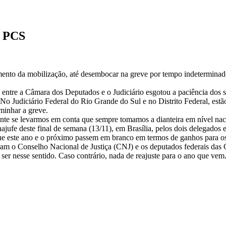
o PCS
m
oposta
imento da mobilização, até desembocar na greve por tempo indeterminado
eve
ntre a Câmara dos Deputados e o Judiciário esgotou a paciência dos ser
nha
 No Judiciário Federal do Rio Grande do Sul e no Distrito Federal, estã
rça
aminhar a greve.
nte se levarmos em conta que sempre tomamos a dianteira em nível naci
ta
jufe deste final de semana (13/11), em Brasília, pelos dois delegados 
lo
que este ano e o próximo passem em branco em termos de ganhos para os
CS
gram o Conselho Nacional de Justiça (CNJ) e os deputados federais das
 ser nesse sentido. Caso contrário, nada de reajuste para o ano que vem