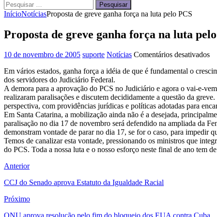
Pesquisar
por:
Início
Notícias
Proposta de greve ganha força na luta pelo PCS
Proposta de greve ganha força na luta pel
e
10 de novembro de 2005
suporte
Notícias
Comentários desativados
Pr
Em vários estados, ganha força a idéia de que é fundamental o cresc
de
dos servidores do Judiciário Federal.
gr
A demora para a aprovação do PCS no Judiciário e agora o vai-e-vem e
ga
realizaram paralisações e discutem decididamente a questão da greve.
fo
perspectiva, com providências jurídicas e políticas adotadas para enc
na
Em Santa Catarina, a mobilização ainda não é a desejada, principalme
lu
paralisação no dia 17 de novembro será defendido na ampliada da Fena
pe
demonstram vontade de parar no dia 17, se for o caso, para impedir 
P
Temos de canalizar esta vontade, pressionando os ministros que inte
do PCS. Toda a nossa luta e o nosso esforço neste final de ano tem de
Anterior
CCJ do Senado aprova Estatuto da Igualdade Racial
Próximo