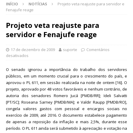
INÍCIO
NOTÍCIAS
Projeto veta reajuste para servidor e
Fenajufe reage
Projeto veta reajuste para
servidor e Fenajufe reage
17 de dezembro de 2009
suporte
Comentários
desativados
O senado ignorou a importância do trabalho dos servidores
públicos, em um momento crucial para o crescimento do país, e
aprovou o PL 611, em sessão realizada na noite de ontem [16]. O
projeto, aprovado por 48 votos favoráveis e nenhum contrário, de
autoria dos senadores Romero Jucá [PMDB/RR]; Ideli Salvatti
[PT/SC]; Roseana Sarney [PMDB/MA]; e Valdir Raupp [PMDB/RO],
congela valores gastos com pessoal e encargos sociais no
exercício de 2009, até 2016. O documento estabelece pagamento
de apenas a reposição da inflação e mais 2,5%, durante esse
período. O PL 611 ainda será submetido à apreciação e votação na