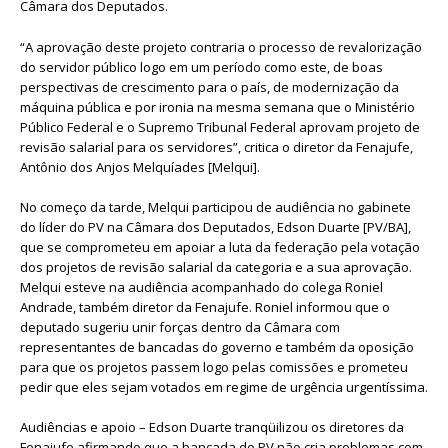
Câmara dos Deputados.
“A aprovação deste projeto contraria o processo de revalorização
do servidor público logo em um período como este, de boas
perspectivas de crescimento para o país, de modernização da
máquina pública e por ironia na mesma semana que o Ministério
Público Federal e o Supremo Tribunal Federal aprovam projeto de
revisão salarial para os servidores”, critica o diretor da Fenajufe,
Antônio dos Anjos Melquíades [Melqui].
No começo da tarde, Melqui participou de audiência no gabinete
do líder do PV na Câmara dos Deputados, Edson Duarte [PV/BA],
que se comprometeu em apoiar a luta da federação pela votação
dos projetos de revisão salarial da categoria e a sua aprovação.
Melqui esteve na audiência acompanhado do colega Roniel
Andrade, também diretor da Fenajufe. Roniel informou que o
deputado sugeriu unir forças dentro da Câmara com
representantes de bancadas do governo e também da oposição
para que os projetos passem logo pelas comissões e prometeu
pedir que eles sejam votados em regime de urgência urgentíssima.
Audiências e apoio – Edson Duarte tranqüilizou os diretores da
Fenajufe afirmando que a bancada do PV não cria problemas com