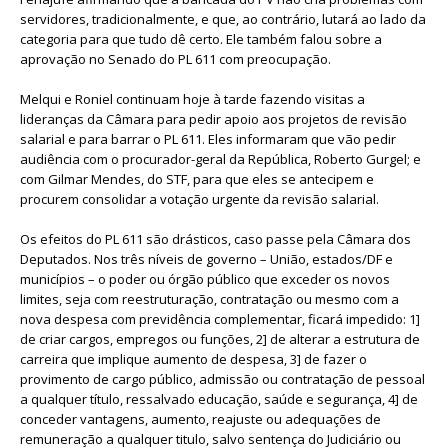
servidores, tradicionalmente, e que, ao contrário, lutará ao lado da
categoria para que tudo dê certo. Ele também falou sobre a
aprovação no Senado do PL 611 com preocupação.
Melqui e Roniel continuam hoje à tarde fazendo visitas a
lideranças da Câmara para pedir apoio aos projetos de revisão
salarial e para barrar o PL 611. Eles informaram que vão pedir
audiência com o procurador-geral da República, Roberto Gurgel; e
com Gilmar Mendes, do STF, para que eles se antecipem e
procurem consolidar a votação urgente da revisão salarial.
Os efeitos do PL 611 são drásticos, caso passe pela Câmara dos
Deputados. Nos três níveis de governo – União, estados/DF e
municípios – o poder ou órgão público que exceder os novos
limites, seja com reestruturação, contratação ou mesmo com a
nova despesa com previdência complementar, ficará impedido: 1]
de criar cargos, empregos ou funções, 2] de alterar a estrutura de
carreira que implique aumento de despesa, 3] de fazer o
provimento de cargo público, admissão ou contratação de pessoal
a qualquer título, ressalvado educação, saúde e segurança, 4] de
conceder vantagens, aumento, reajuste ou adequações de
remuneração a qualquer titulo, salvo sentença do Judiciário ou