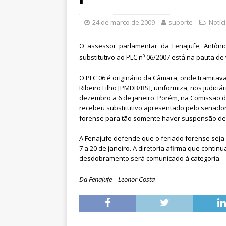
[ 6 de agosto de 2026 ]
Sintra
Pensionistas do Serviço Públic
24 de março de 2009
suporte
Notíc
[ 6 de agosto de 2026 ]
Fenaju
O assessor parlamentar da Fenajufe, Antôni
CNJ para tratar da retomada d
substitutivo ao PLC nº 06/2007 está na pauta d
[ 7 de agosto de 2026 ]
Dia 13
O PLC 06 é originário da Câmara, onde tramita
DESTAQUES
Ribeiro Filho [PMDB/RS], uniformiza, nos judiciá
dezembro a 6 de janeiro. Porém, na Comissão de 
recebeu substitutivo apresentado pelo senador
forense para tão somente haver suspensão de 
A Fenajufe defende que o feriado forense seja
7 a 20 de janeiro. A diretoria afirma que con
desdobramento será comunicado à categoria.
Da Fenajufe – Leonor Costa