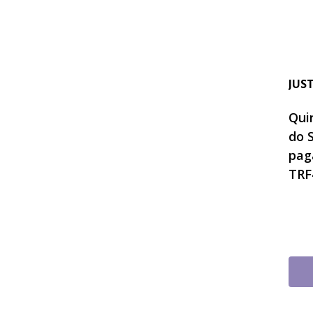
JUS
Quin
do 
pag
TRF