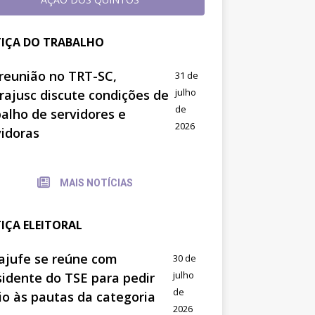
TIÇA DO TRABALHO
reunião no TRT-SC,
31 de
julho
trajusc discute condições de
de
balho de servidores e
2026
vidoras
MAIS NOTÍCIAS
TIÇA ELEITORAL
ajufe se reúne com
30 de
julho
sidente do TSE para pedir
de
io às pautas da categoria
2026