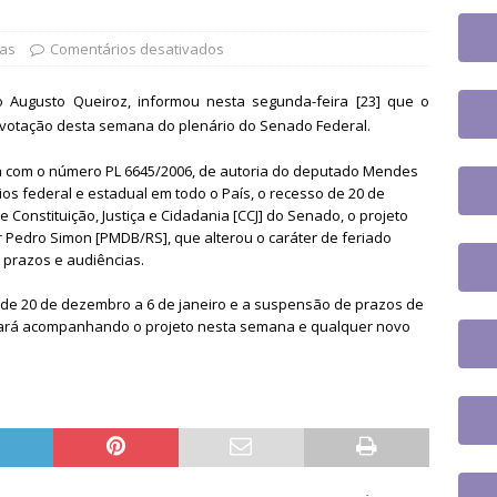
jusc participará do 20º Encontro Nacional de Aposentados e
o
DESTAQUES
ias
Comentários desativados
fe se reúne com a nova coordenadora do Fórum de Carreira do
o Augusto Queiroz, informou nesta segunda-feira [23] que o
os trabalhos
DESTAQUES
e votação desta semana do plenário do Senado Federal.
 tem paralisação de duas horas. Veja as orientações do Sintrajusc
va com o número PL 6645/2006, de autoria do deputado Mendes
rios federal e estadual em todo o País, o recesso de 20 de
Constituição, Justiça e Cidadania [CCJ] do Senado, o projeto
 Pedro Simon [PMDB/RS], que alterou o caráter de feriado
prazos e audiências.
 de 20 de dezembro a 6 de janeiro e a suspensão de prazos de
tinuará acompanhando o projeto nesta semana e qualquer novo