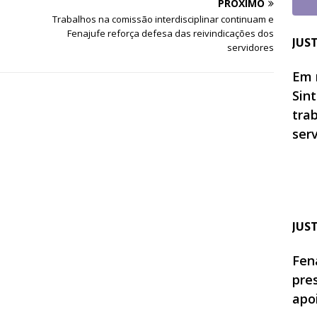
PRÓXIMO
Trabalhos na comissão interdisciplinar continuam e
Fenajufe reforça defesa das reivindicações dos
JUS
servidores
Em 
Sin
tra
ser
JUS
Fen
pre
apo