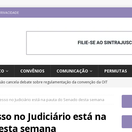
PRIVACIDADE
CO
CONVÊNIOS
COMUNICAÇÃO
PERMUTAS
ão cancela debate sobre regulamentação da convenção da OIT
ESTAQUES
cesso no Judiciário está na pauta do Senado desta semana
o e carreira: CNJ aprova proposta orçamentária para 2027 com
ntrajusc faz mobilização dia 13/8 pela derrubada do Veto 45/2025
so no Judiciário está na
desta semana